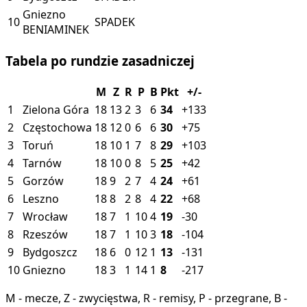
Gniezno
10
SPADEK
BENIAMINEK
Tabela po rundzie zasadniczej
M
Z
R
P
B
Pkt
+/-
1
Zielona Góra
18
13
2
3
6
34
+133
2
Częstochowa
18
12
0
6
6
30
+75
3
Toruń
18
10
1
7
8
29
+103
4
Tarnów
18
10
0
8
5
25
+42
5
Gorzów
18
9
2
7
4
24
+61
6
Leszno
18
8
2
8
4
22
+68
7
Wrocław
18
7
1
10
4
19
-30
8
Rzeszów
18
7
1
10
3
18
-104
9
Bydgoszcz
18
6
0
12
1
13
-131
10
Gniezno
18
3
1
14
1
8
-217
M - mecze, Z - zwycięstwa, R - remisy, P - przegrane, B -