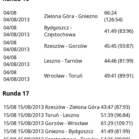
04/08
66:24
Zielona Góra - Gniezno
04/08/2013
(126:54)
04/08
Bydgoszcz -
41:49
(83:96)
04/08/2013
Częstochowa
04/08
Rzeszów - Gorzów
45:45
(93:87)
04/08/2013
04/08
Leszno - Tarnów
44:46
(81:99)
04/08/2013
04/08
Wrocław - Toruń
49:41
(89:91)
04/08/2013
Runda 17
15/08
15/08/2013
Rzeszów - Zielona Góra
43:47
(87:93)
15/08
15/08/2013
Toruń - Leszno
51:39
(96:84)
15/08
15/08/2013
Gorzów - Wrocław
61:29
(109:71)
15/08
15/08/2013
Gniezno - Bydgoszcz
41:49
(81:99)