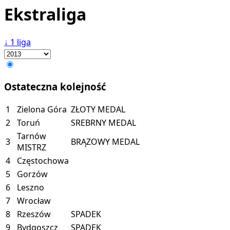
Ekstraliga
↓
1 liga
Ostateczna kolejność
1
Zielona Góra
ZŁOTY MEDAL
2
Toruń
SREBRNY MEDAL
Tarnów
3
BRĄZOWY MEDAL
MISTRZ
4
Częstochowa
5
Gorzów
6
Leszno
7
Wrocław
8
Rzeszów
SPADEK
9
Bydgoszcz
SPADEK