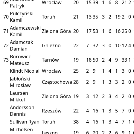
69
Wrocław
20
15
39
1
6
8
21
2
Patryk
Pulczyński
70
Toruń
21
13
35
3
2
19
2
0
Kamil
Adamczewski
71
Zielona Góra
20
17
53
1
6
16
25
0
Kamil
Adamczak
72
Gniezno
22
7
32
3
0
10
12
4
Damian
Borowicz
73
Tarnów
19
18
50
2
4
9
33
1
Mateusz
Klindt Nicolai
Wrocław
25
2
9
1
4
1
3
0
Jabłoński
Częstochowa
28
2
9
1
3
3
2
0
Mirosław
Laursen
Zielona Góra
19
3
12
2
3
4
2
0
Mikkel
Andersson
Rzeszów
22
4
16
1
3
5
7
0
Dennis
Sullivan Ryan
Toruń
38
4
16
1
3
4
7
1
Michelsen
Leszno
19
6
20
2
2
6
9
1