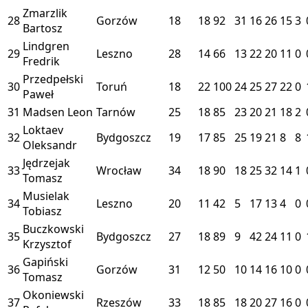
Zmarzlik
28
Gorzów
18
18
92
31
16
26
15
3
Bartosz
Lindgren
29
Leszno
28
14
66
13
22
20
11
0
Fredrik
Przedpełski
30
Toruń
18
22
100
24
25
27
22
0
Paweł
31
Madsen Leon
Tarnów
25
18
85
23
20
21
18
2
Loktaev
32
Bydgoszcz
19
17
85
25
19
21
8
8
Oleksandr
Jędrzejak
33
Wrocław
34
18
90
18
25
32
14
1
Tomasz
Musielak
34
Leszno
20
11
42
5
17
13
4
0
Tobiasz
Buczkowski
35
Bydgoszcz
27
18
89
9
42
24
11
0
Krzysztof
Gapiński
36
Gorzów
31
12
50
10
14
16
10
0
Tomasz
Okoniewski
37
Rzeszów
33
18
85
18
20
27
16
0