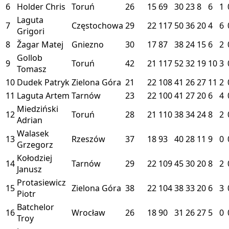
6
Holder Chris
Toruń
26
15
69
30
23
8
6
1
Laguta
7
Częstochowa
29
22
117
50
36
20
4
6
Grigori
8
Žagar Matej
Gniezno
30
17
87
38
24
15
6
2
Gollob
9
Toruń
42
21
117
52
32
19
10
3
Tomasz
10
Dudek Patryk
Zielona Góra
21
22
108
41
26
27
11
2
11
Laguta Artem
Tarnów
23
22
100
41
27
20
6
4
Miedziński
12
Toruń
28
21
110
38
34
24
8
2
Adrian
Walasek
13
Rzeszów
37
18
93
40
28
11
9
0
Grzegorz
Kołodziej
14
Tarnów
29
22
109
45
30
20
8
2
Janusz
Protasiewicz
15
Zielona Góra
38
22
104
38
33
20
6
3
Piotr
Batchelor
16
Wrocław
26
18
90
31
26
27
5
0
Troy