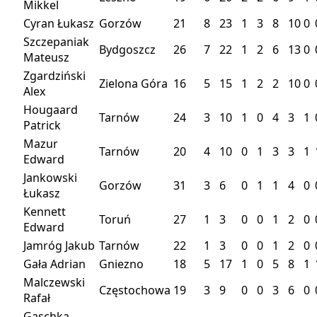
Mikkel
Cyran Łukasz
Gorzów
21
8
23
1
3
8
10
0
Szczepaniak
Bydgoszcz
26
7
22
1
2
6
13
0
Mateusz
Zgardziński
Zielona Góra
16
5
15
1
2
2
10
0
Alex
Hougaard
Tarnów
24
3
10
1
0
4
3
1
Patrick
Mazur
Tarnów
20
4
10
0
1
3
3
1
Edward
Jankowski
Gorzów
31
3
6
0
1
1
4
0
Łukasz
Kennett
Toruń
27
1
3
0
0
1
2
0
Edward
Jamróg Jakub
Tarnów
22
1
3
0
0
1
2
0
Gała Adrian
Gniezno
18
5
17
1
0
5
8
1
Malczewski
Częstochowa
19
3
9
0
0
3
6
0
Rafał
Gaschka