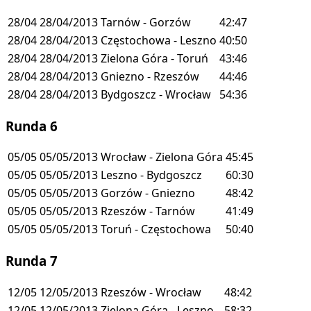
28/04
28/04/2013
Tarnów - Gorzów
42:47
28/04
28/04/2013
Częstochowa - Leszno
40:50
28/04
28/04/2013
Zielona Góra - Toruń
43:46
28/04
28/04/2013
Gniezno - Rzeszów
44:46
28/04
28/04/2013
Bydgoszcz - Wrocław
54:36
Runda 6
05/05
05/05/2013
Wrocław - Zielona Góra
45:45
05/05
05/05/2013
Leszno - Bydgoszcz
60:30
05/05
05/05/2013
Gorzów - Gniezno
48:42
05/05
05/05/2013
Rzeszów - Tarnów
41:49
05/05
05/05/2013
Toruń - Częstochowa
50:40
Runda 7
12/05
12/05/2013
Rzeszów - Wrocław
48:42
12/05
12/05/2013
Zielona Góra - Leszno
58:32