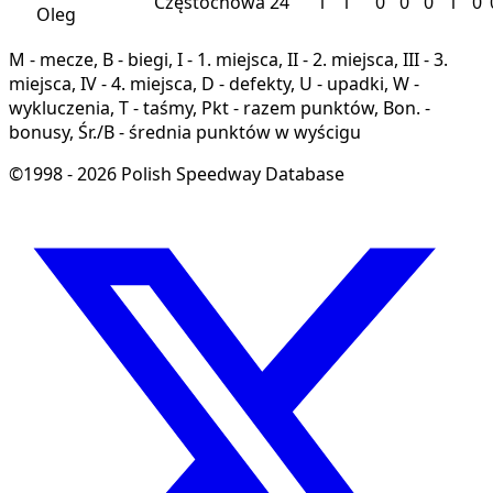
Częstochowa
24
1
1
0
0
0
1
0
Oleg
M - mecze, B - biegi, I - 1. miejsca, II - 2. miejsca, III - 3.
miejsca, IV - 4. miejsca, D - defekty, U - upadki, W -
wykluczenia, T - taśmy, Pkt - razem punktów, Bon. -
bonusy, Śr./B - średnia punktów w wyścigu
©1998 - 2026 Polish Speedway Database