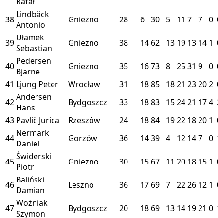
Rafał
Lindbäck
38
Gniezno
28
6
30
5
11
7
7
0
Antonio
Ułamek
39
Gniezno
38
14
62
13
19
13
14
1
Sebastian
Pedersen
40
Gniezno
35
16
73
8
25
31
9
0
Bjarne
41
Ljung Peter
Wrocław
31
18
85
18
21
23
20
2
Andersen
42
Bydgoszcz
33
18
83
15
24
21
17
4
Hans
43
Pavlič Jurica
Rzeszów
24
18
84
19
22
18
20
1
Nermark
44
Gorzów
36
14
39
4
12
14
7
0
Daniel
Świderski
45
Gniezno
30
15
67
11
20
18
15
1
Piotr
Baliński
46
Leszno
36
17
69
7
22
26
12
1
Damian
Woźniak
47
Bydgoszcz
20
18
69
13
14
19
21
0
Szymon