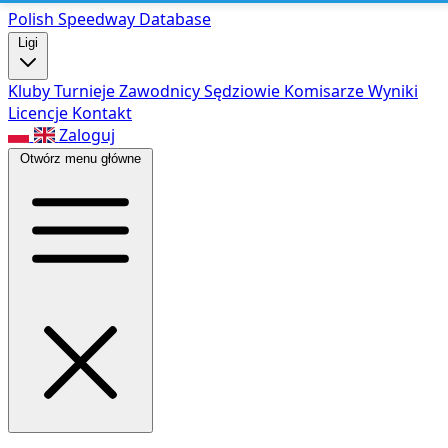
Polish Speed
way Database
Ligi
Kluby
Turnieje
Zawodnicy
Sędziowie
Komisarze
Wyniki
Licencje
Kontakt
Zaloguj
Otwórz menu główne