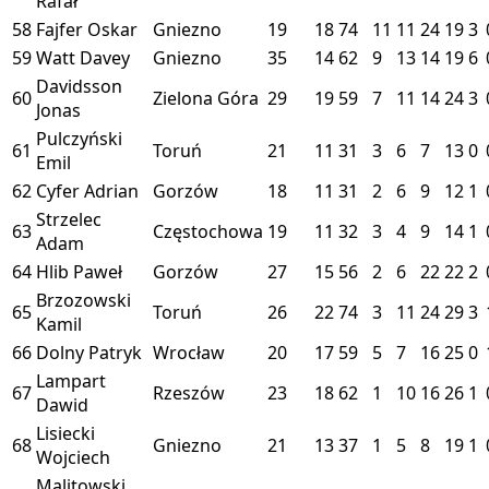
Rafał
58
Fajfer Oskar
Gniezno
19
18
74
11
11
24
19
3
59
Watt Davey
Gniezno
35
14
62
9
13
14
19
6
Davidsson
60
Zielona Góra
29
19
59
7
11
14
24
3
Jonas
Pulczyński
61
Toruń
21
11
31
3
6
7
13
0
Emil
62
Cyfer Adrian
Gorzów
18
11
31
2
6
9
12
1
Strzelec
63
Częstochowa
19
11
32
3
4
9
14
1
Adam
64
Hlib Paweł
Gorzów
27
15
56
2
6
22
22
2
Brzozowski
65
Toruń
26
22
74
3
11
24
29
3
Kamil
66
Dolny Patryk
Wrocław
20
17
59
5
7
16
25
0
Lampart
67
Rzeszów
23
18
62
1
10
16
26
1
Dawid
Lisiecki
68
Gniezno
21
13
37
1
5
8
19
1
Wojciech
Malitowski