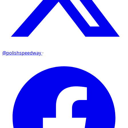
@polishspeedway
·