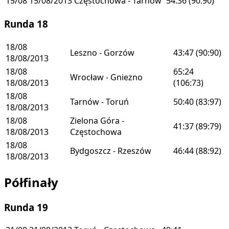
15/08
15/08/2013
Częstochowa - Tarnów
54:36
(90:90)
Runda 18
18/08
Leszno - Gorzów
43:47
(90:90)
18/08/2013
18/08
65:24
Wrocław - Gniezno
18/08/2013
(106:73)
18/08
Tarnów - Toruń
50:40
(83:97)
18/08/2013
18/08
Zielona Góra -
41:37
(89:79)
18/08/2013
Częstochowa
18/08
Bydgoszcz - Rzeszów
46:44
(88:92)
18/08/2013
Półfinały
Runda 19