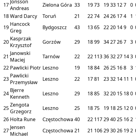
Jonsson
17
Zielona Góra
33
19
73
19
33
12
7
0
Andreas
18
Ward Darcy
Toruń
21
22
74
24
26
17
4
1
Hancock
19
Bydgoszcz
43
13
65
22
20
14
9
0
Greg
Kasprzak
20
Gorzów
29
18
99
34
27
26
7
3
Krzysztof
Janowski
21
Tarnów
22
22
113
36
32
27
14
3
Maciej
22
Pawlicki Piotr
Leszno
19
18
84
26
25
16
8
3
Pawlicki
23
Leszno
22
17
81
23
32
14
11
1
Przemysław
Bjerre
24
Leszno
29
18
85
32
20
15
18
0
Kenneth
Zengota
25
Leszno
25
18
75
19
18
25
12
0
Grzegorz
26
Holta Rune
Częstochowa
40
22
117
29
40
25
16
2
Jensen
27
Częstochowa
21
21
106
29
30
26
19
2
Michael