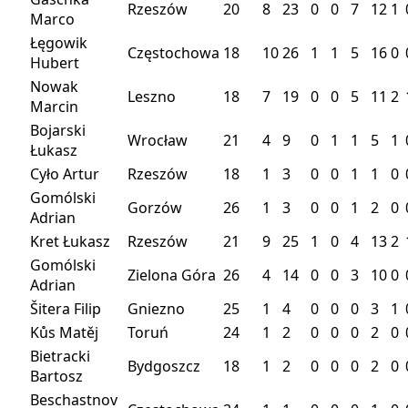
Rzeszów
20
8
23
0
0
7
12
1
Marco
Łęgowik
Częstochowa
18
10
26
1
1
5
16
0
Hubert
Nowak
Leszno
18
7
19
0
0
5
11
2
Marcin
Bojarski
Wrocław
21
4
9
0
1
1
5
1
Łukasz
Cyło Artur
Rzeszów
18
1
3
0
0
1
1
0
Gomólski
Gorzów
26
1
3
0
0
1
2
0
Adrian
Kret Łukasz
Rzeszów
21
9
25
1
0
4
13
2
Gomólski
Zielona Góra
26
4
14
0
0
3
10
0
Adrian
Šitera Filip
Gniezno
25
1
4
0
0
0
3
1
Kůs Matěj
Toruń
24
1
2
0
0
0
2
0
Bietracki
Bydgoszcz
18
1
2
0
0
0
2
0
Bartosz
Beschastnov