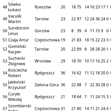
Sówka
48
Rzeszów
20
18
75
14
16
23
17
1
Łukasz
Vaculík
49
Tarnów
23
22
97
12
24
36
24
0
Martin
Sundström
50
Gorzów
23
8
39
4
11
15
9
0
Linus
51
Czaja Artur
Częstochowa
19
21
83
18
15
22
23
3
Gomólski
52
Tarnów
20
22
89
8
28
28
20
1
Kacper
Suchecki
53
Wrocław
29
18
70
10
17
16
25
2
Zbigniew
Kościecha
54
Bydgoszcz
36
16
62
11
12
18
20
0
Robert
Jabłoński
55
Zielona Góra
36
22
88
7
22
30
28
0
Krzysztof
Curyło
56
Bydgoszcz
21
18
64
7
11
24
15
3
Mikołaj
Szombierski
57
Częstochowa
31
21
80
14
11
21
24
4