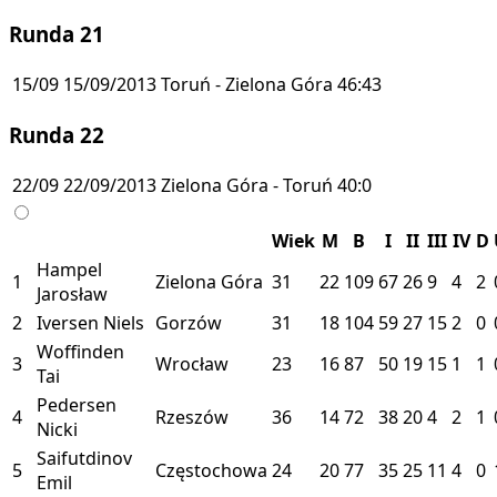
Runda 21
15/09
15/09/2013
Toruń - Zielona Góra
46:43
Runda 22
22/09
22/09/2013
Zielona Góra - Toruń
40:0
Wiek
M
B
I
II
III
IV
D
Hampel
1
Zielona Góra
31
22
109
67
26
9
4
2
Jarosław
2
Iversen Niels
Gorzów
31
18
104
59
27
15
2
0
Woffinden
3
Wrocław
23
16
87
50
19
15
1
1
Tai
Pedersen
4
Rzeszów
36
14
72
38
20
4
2
1
Nicki
Saifutdinov
5
Częstochowa
24
20
77
35
25
11
4
0
Emil