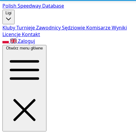
Polish Speed
way Database
Ligi
Kluby
Turnieje
Zawodnicy
Sędziowie
Komisarze
Wyniki
Licencje
Kontakt
Zaloguj
Otwórz menu główne