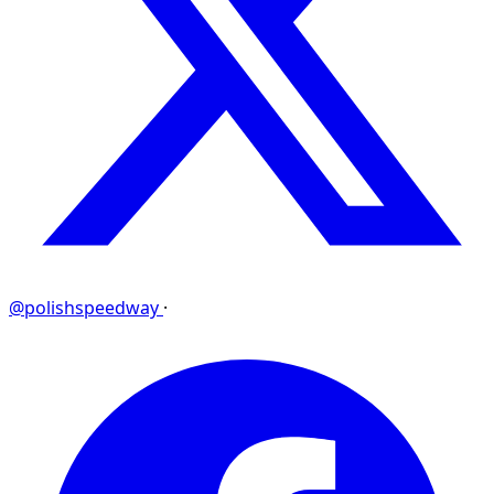
@polishspeedway
·