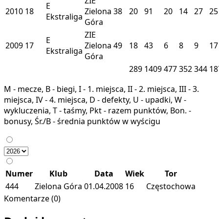
ZIE
E
2010
18
Zielona
38
20
91
20
14
27
25
Ekstraliga
Góra
ZIE
E
2009
17
Zielona
49
18
43
6
8
9
17
Ekstraliga
Góra
289
1409
477
352
344
18
M - mecze, B - biegi, I - 1. miejsca, II - 2. miejsca, III - 3.
miejsca, IV - 4. miejsca, D - defekty, U - upadki, W -
wykluczenia, T - taśmy, Pkt - razem punktów, Bon. -
bonusy, Śr./B - średnia punktów w wyścigu
Numer
Klub
Data
Wiek
Tor
444
Zielona Góra
01.04.2008
16
Częstochowa
Komentarze (0)