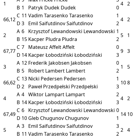
1
4
2
B
1
Patryk Dudek
Dudek
0
C
11
Vadim Tarasenko
Tarasenko
1
66,12
4
2
D
3
Emil Saifutdinov
Saifutdinov
2
A
6
Krzysztof Lewandowski
Lewandowski
1
2
5
1
B
15
Kacper Pludra
Pludra
2
C
7
Mateusz Affelt
Affelt
0
67,77
9
3
D
14
Kacper Łobodziński
Łobodziński
3
A
12
Frederik Jakobsen
Jakobsen
0
3
1
5
B
5
Robert Lambert
Lambert
2
C
13
Nicki Pedersen
Pedersen
1
66,62
10
8
D
2
Paweł Przedpełski
Przedpełski
3
A
4
Wiktor Lampart
Lampart
2
4
4
2
B
14
Kacper Łobodziński
Łobodziński
3
C
6
Krzysztof Lewandowski
Lewandowski
0
67,49
14
10
D
10
Gleb Chugunov
Chugunov
1
A
3
Emil Saifutdinov
Saifutdinov
3
5
2
4
B
11
Vadim Tarasenko
Tarasenko
2