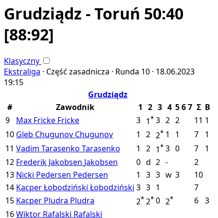
Grudziądz - Toruń 50:40
[88:92]
Klasyczny
Ekstraliga
·
Część zasadnicza ·
Runda 10 ·
18.06.2023
19:15
Grudziądz
#
Zawodnik
1
2
3
4
5
6
7
Σ
B
*
9
Max Fricke
Fricke
3
3
2
2
11
1
1
*
10
Gleb Chugunov
Chugunov
1
2
1
1
7
1
2
*
11
Vadim Tarasenko
Tarasenko
1
2
3
0
7
1
1
12
Frederik Jakobsen
Jakobsen
0
d
2
-
2
13
Nicki Pedersen
Pedersen
1
3
3
w
3
10
14
Kacper Łobodziński
Łobodziński
3
3
1
7
*
*
*
15
Kacper Pludra
Pludra
0
6
3
2
2
2
16
Wiktor Rafalski
Rafalski