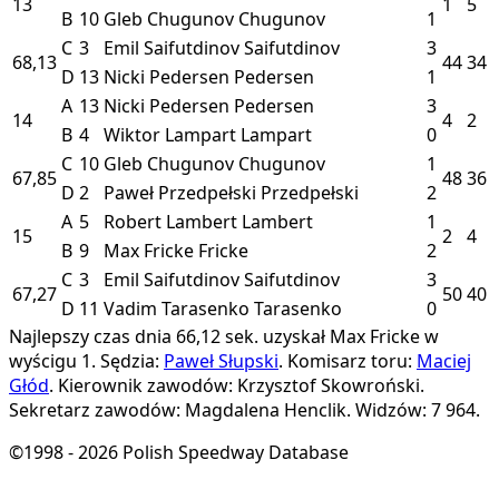
13
1
5
B
10
Gleb Chugunov
Chugunov
1
C
3
Emil Saifutdinov
Saifutdinov
3
68,13
44
34
D
13
Nicki Pedersen
Pedersen
1
A
13
Nicki Pedersen
Pedersen
3
14
4
2
B
4
Wiktor Lampart
Lampart
0
C
10
Gleb Chugunov
Chugunov
1
67,85
48
36
D
2
Paweł Przedpełski
Przedpełski
2
A
5
Robert Lambert
Lambert
1
15
2
4
B
9
Max Fricke
Fricke
2
C
3
Emil Saifutdinov
Saifutdinov
3
67,27
50
40
D
11
Vadim Tarasenko
Tarasenko
0
Najlepszy czas dnia 66,12 sek. uzyskał Max Fricke w
wyścigu 1.
Sędzia:
Paweł Słupski
.
Komisarz toru:
Maciej
Głód
.
Kierownik zawodów: Krzysztof Skowroński.
Sekretarz zawodów: Magdalena Henclik.
Widzów: 7 964.
©1998 - 2026 Polish Speedway Database