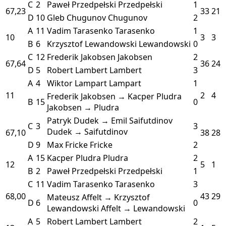
C
2
Paweł Przedpełski
Przedpełski
1
67,23
33
21
D
10
Gleb Chugunov
Chugunov
2
A
11
Vadim Tarasenko
Tarasenko
1
10
3
3
B
6
Krzysztof Lewandowski
Lewandowski
0
C
12
Frederik Jakobsen
Jakobsen
2
67,64
36
24
D
5
Robert Lambert
Lambert
3
A
4
Wiktor Lampart
Lampart
1
11
2
4
Frederik Jakobsen → Kacper Pludra
B
15
0
Jakobsen → Pludra
Patryk Dudek → Emil Saifutdinov
C
3
3
Dudek → Saifutdinov
67,10
38
28
D
9
Max Fricke
Fricke
2
A
15
Kacper Pludra
Pludra
2
12
5
1
B
2
Paweł Przedpełski
Przedpełski
1
C
11
Vadim Tarasenko
Tarasenko
3
68,00
43
29
Mateusz Affelt → Krzysztof
D
6
0
Lewandowski
Affelt → Lewandowski
A
5
Robert Lambert
Lambert
2