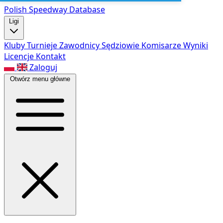
Polish Speed
way Database
Ligi
Kluby
Turnieje
Zawodnicy
Sędziowie
Komisarze
Wyniki
Licencje
Kontakt
Zaloguj
Otwórz menu główne