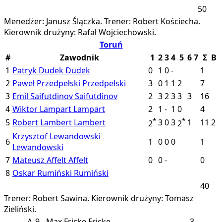
50
Menedżer: Janusz Ślączka.
Trener: Robert Kościecha.
Kierownik drużyny: Rafał Wojciechowski.
Toruń
#
Zawodnik
1
2
3
4
5
6
7
Σ
B
1
Patryk Dudek
Dudek
0
1
0
-
1
2
Paweł Przedpełski
Przedpełski
3
0
1
1
2
7
3
Emil Saifutdinov
Saifutdinov
2
3
2
3
3
3
16
4
Wiktor Lampart
Lampart
2
1
-
1
0
4
*
*
5
Robert Lambert
Lambert
3
0
3
1
11
2
2
2
Krzysztof Lewandowski
6
1
0
0
0
1
Lewandowski
7
Mateusz Affelt
Affelt
0
0
-
0
8
Oskar Rumiński
Rumiński
40
Trener: Robert Sawina.
Kierownik drużyny: Tomasz
Zieliński.
A
9
Max Fricke
Fricke
3