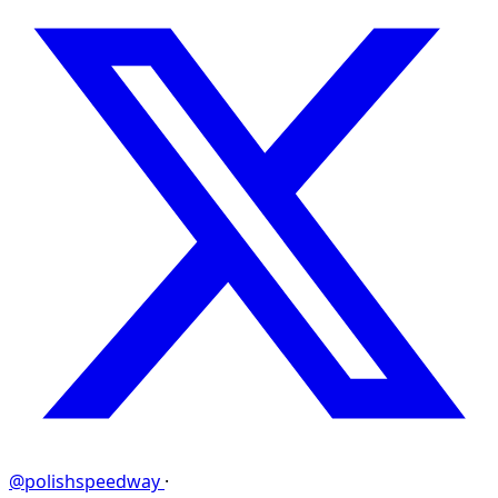
@polishspeedway
·