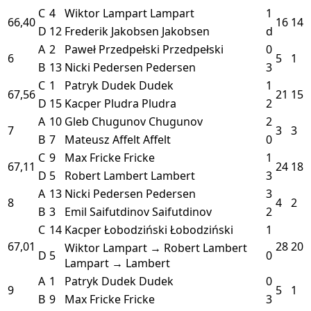
C
4
Wiktor Lampart
Lampart
1
66,40
16
14
D
12
Frederik Jakobsen
Jakobsen
d
A
2
Paweł Przedpełski
Przedpełski
0
6
5
1
B
13
Nicki Pedersen
Pedersen
3
C
1
Patryk Dudek
Dudek
1
67,56
21
15
D
15
Kacper Pludra
Pludra
2
A
10
Gleb Chugunov
Chugunov
2
7
3
3
B
7
Mateusz Affelt
Affelt
0
C
9
Max Fricke
Fricke
1
67,11
24
18
D
5
Robert Lambert
Lambert
3
A
13
Nicki Pedersen
Pedersen
3
8
4
2
B
3
Emil Saifutdinov
Saifutdinov
2
C
14
Kacper Łobodziński
Łobodziński
1
67,01
28
20
Wiktor Lampart → Robert Lambert
D
5
0
Lampart → Lambert
A
1
Patryk Dudek
Dudek
0
9
5
1
B
9
Max Fricke
Fricke
3