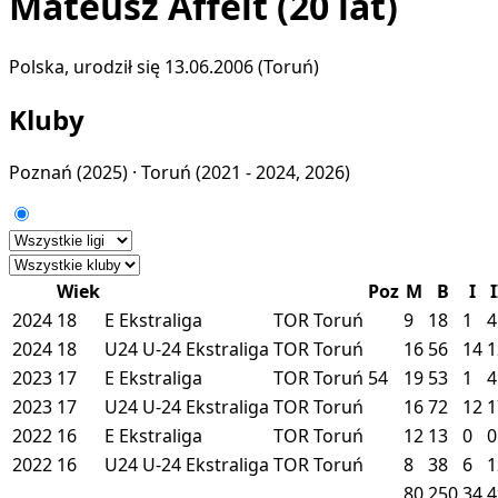
Mateusz Affelt
(20 lat)
Polska, urodził się 13.06.2006 (Toruń)
Kluby
Poznań
(2025) ·
Toruń
(2021 - 2024, 2026)
Wiek
Poz
M
B
I
I
2024
18
E
Ekstraliga
TOR
Toruń
9
18
1
4
2024
18
U24
U-24 Ekstraliga
TOR
Toruń
16
56
14
1
2023
17
E
Ekstraliga
TOR
Toruń
54
19
53
1
4
2023
17
U24
U-24 Ekstraliga
TOR
Toruń
16
72
12
1
2022
16
E
Ekstraliga
TOR
Toruń
12
13
0
0
2022
16
U24
U-24 Ekstraliga
TOR
Toruń
8
38
6
1
80
250
34
4