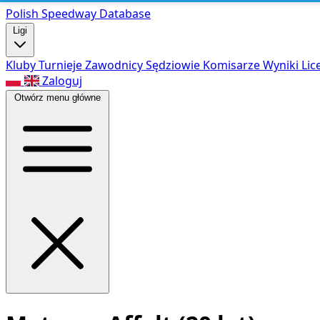
Polish Speed
way Database
Ligi
Kluby
Turnieje
Zawodnicy
Sędziowie
Komisarze
Wyniki
Lic
Zaloguj
Otwórz menu główne