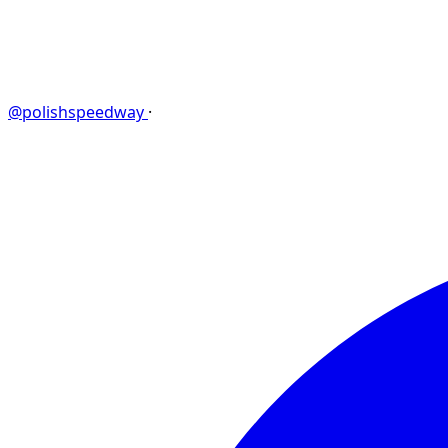
@polishspeedway
·