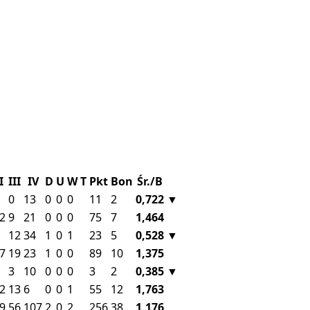
I
III
IV
D
U
W
T
Pkt
Bon
Śr./B
0
13
0
0
0
11
2
0,722
▼
2
9
21
0
0
0
75
7
1,464
12
34
1
0
1
23
5
0,528
▼
7
19
23
1
0
0
89
10
1,375
3
10
0
0
0
3
2
0,385
▼
2
13
6
0
0
1
55
12
1,763
9
56
107
2
0
2
256
38
1,176