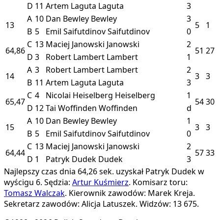
D
11
Artem Laguta
Laguta
3
A
10
Dan Bewley
Bewley
3
13
5
1
B
5
Emil Saifutdinov
Saifutdinov
0
C
13
Maciej Janowski
Janowski
2
64,86
51
27
D
3
Robert Lambert
Lambert
1
A
3
Robert Lambert
Lambert
2
14
3
3
B
11
Artem Laguta
Laguta
3
C
4
Nicolai Heiselberg
Heiselberg
1
65,47
54
30
D
12
Tai Woffinden
Woffinden
d
A
10
Dan Bewley
Bewley
1
15
3
3
B
5
Emil Saifutdinov
Saifutdinov
0
C
13
Maciej Janowski
Janowski
2
64,44
57
33
D
1
Patryk Dudek
Dudek
3
Najlepszy czas dnia 64,26 sek. uzyskał Patryk Dudek w
wyścigu 6.
Sędzia:
Artur Kuśmierz
.
Komisarz toru:
Tomasz Walczak
.
Kierownik zawodów: Marek Kreja.
Sekretarz zawodów: Alicja Latuszek.
Widzów: 13 675.