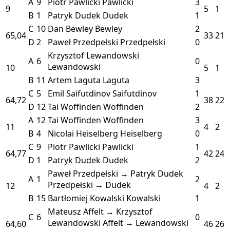
A
9
Piotr Pawlicki
Pawlicki
3
9
5
1
B
1
Patryk Dudek
Dudek
1
C
10
Dan Bewley
Bewley
2
65,04
33
21
D
2
Paweł Przedpełski
Przedpełski
0
Krzysztof Lewandowski
A
6
0
Lewandowski
10
5
1
B
11
Artem Laguta
Laguta
3
C
5
Emil Saifutdinov
Saifutdinov
1
64,72
38
22
D
12
Tai Woffinden
Woffinden
2
A
12
Tai Woffinden
Woffinden
3
11
4
2
B
4
Nicolai Heiselberg
Heiselberg
0
C
9
Piotr Pawlicki
Pawlicki
1
64,77
42
24
D
1
Patryk Dudek
Dudek
2
Paweł Przedpełski → Patryk Dudek
A
1
2
Przedpełski → Dudek
12
4
2
B
15
Bartłomiej Kowalski
Kowalski
1
Mateusz Affelt → Krzysztof
C
6
0
Lewandowski
Affelt → Lewandowski
64,60
46
26