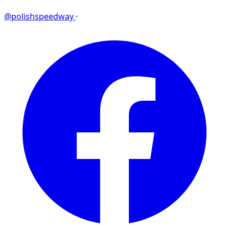
@polishspeedway
·