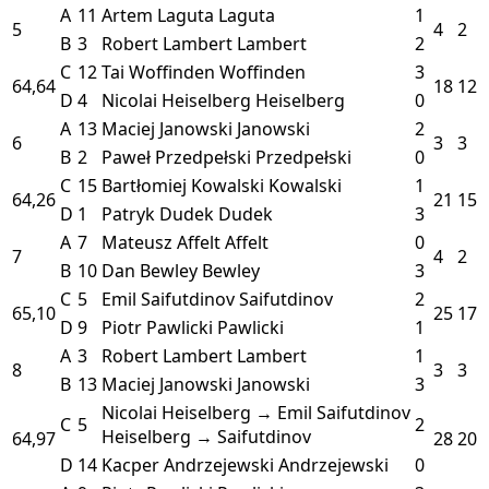
A
11
Artem Laguta
Laguta
1
5
4
2
B
3
Robert Lambert
Lambert
2
C
12
Tai Woffinden
Woffinden
3
64,64
18
12
D
4
Nicolai Heiselberg
Heiselberg
0
A
13
Maciej Janowski
Janowski
2
6
3
3
B
2
Paweł Przedpełski
Przedpełski
0
C
15
Bartłomiej Kowalski
Kowalski
1
64,26
21
15
D
1
Patryk Dudek
Dudek
3
A
7
Mateusz Affelt
Affelt
0
7
4
2
B
10
Dan Bewley
Bewley
3
C
5
Emil Saifutdinov
Saifutdinov
2
65,10
25
17
D
9
Piotr Pawlicki
Pawlicki
1
A
3
Robert Lambert
Lambert
1
8
3
3
B
13
Maciej Janowski
Janowski
3
Nicolai Heiselberg → Emil Saifutdinov
C
5
2
Heiselberg → Saifutdinov
64,97
28
20
D
14
Kacper Andrzejewski
Andrzejewski
0