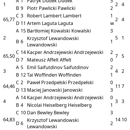
A
1
Patryk Dudek
Dudek
3
1
2
4
B
9
Piotr Pawlicki
Pawlicki
2
C
3
Robert Lambert
Lambert
1
65,77
2
4
D
11
Artem Laguta
Laguta
w
A
15
Bartłomiej Kowalski
Kowalski
3
2
5
1
Krzysztof Lewandowski
B
6
1
Lewandowski
C
14
Kacper Andrzejewski
Andrzejewski
2
65,50
7
5
D
7
Mateusz Affelt
Affelt
0
A
5
Emil Saifutdinov
Saifutdinov
2
3
4
2
B
12
Tai Woffinden
Woffinden
1
C
2
Paweł Przedpełski
Przedpełski
0
64,46
11
7
D
13
Maciej Janowski
Janowski
3
A
14
Kacper Andrzejewski
Andrzejewski
0
4
3
3
B
4
Nicolai Heiselberg
Heiselberg
1
C
10
Dan Bewley
Bewley
3
64,83
14
10
Krzysztof Lewandowski
D
6
2
Lewandowski