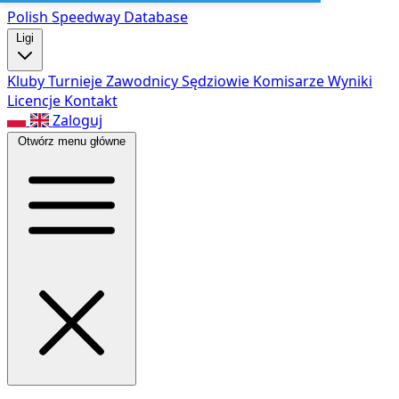
Polish Speed
way Database
Ligi
Kluby
Turnieje
Zawodnicy
Sędziowie
Komisarze
Wyniki
Licencje
Kontakt
Zaloguj
Otwórz menu główne