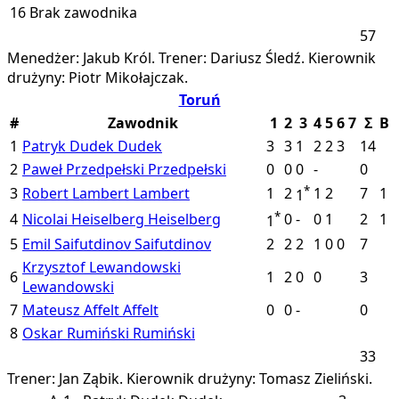
16
Brak zawodnika
57
Menedżer: Jakub Król.
Trener: Dariusz Śledź.
Kierownik
drużyny: Piotr Mikołajczak.
Toruń
#
Zawodnik
1
2
3
4
5
6
7
Σ
B
1
Patryk Dudek
Dudek
3
3
1
2
2
3
14
2
Paweł Przedpełski
Przedpełski
0
0
0
-
0
*
3
Robert Lambert
Lambert
1
2
1
2
7
1
1
*
4
Nicolai Heiselberg
Heiselberg
0
-
0
1
2
1
1
5
Emil Saifutdinov
Saifutdinov
2
2
2
1
0
0
7
Krzysztof Lewandowski
6
1
2
0
0
3
Lewandowski
7
Mateusz Affelt
Affelt
0
0
-
0
8
Oskar Rumiński
Rumiński
33
Trener: Jan Ząbik.
Kierownik drużyny: Tomasz Zieliński.