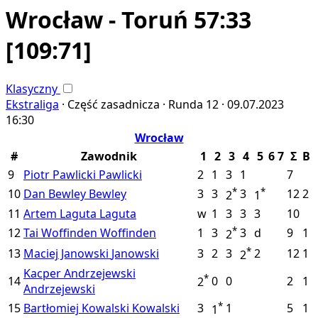
Wrocław - Toruń 57:33
[109:71]
Klasyczny
Ekstraliga
·
Część zasadnicza ·
Runda 12 ·
09.07.2023
16:30
Wrocław
#
Zawodnik
1
2
3
4
5
6
7
Σ
B
9
Piotr Pawlicki
Pawlicki
2
1
3
1
7
*
*
10
Dan Bewley
Bewley
3
3
3
12
2
2
1
11
Artem Laguta
Laguta
w
1
3
3
3
10
*
12
Tai Woffinden
Woffinden
1
3
3
d
9
1
2
*
13
Maciej Janowski
Janowski
3
2
3
2
12
1
2
Kacper Andrzejewski
*
14
0
0
2
1
2
Andrzejewski
*
15
Bartłomiej Kowalski
Kowalski
3
1
5
1
1