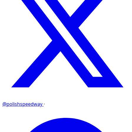
@polishspeedway
·