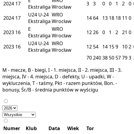
E
WRO
2024
17
3
3
0
0
1
2
0
Ekstraliga
Wrocław
U24
U-24
WRO
2024
17
14
64
13
18
18
11
0
Ekstraliga
Wrocław
E
WRO
2023
16
12
26
0
1
2
21
0
Ekstraliga
Wrocław
U24
U-24
WRO
2023
16
12
54
14
15
9
10
2
Ekstraliga
Wrocław
70
240
38
50
57
79
3
M - mecze, B - biegi, I - 1. miejsca, II - 2. miejsca, III - 3.
miejsca, IV - 4. miejsca, D - defekty, U - upadki, W -
wykluczenia, T - taśmy, Pkt - razem punktów, Bon. -
bonusy, Śr./B - średnia punktów w wyścigu
Numer
Klub
Data
Wiek
Tor