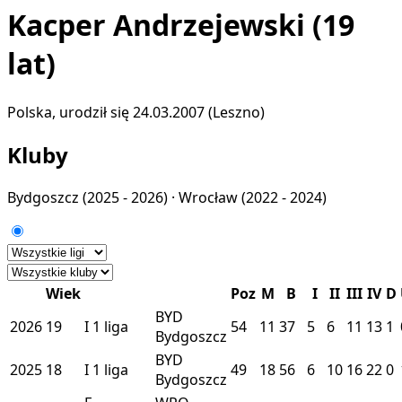
Kacper Andrzejewski
(19
lat)
Polska, urodził się 24.03.2007 (Leszno)
Kluby
Bydgoszcz
(2025 - 2026) ·
Wrocław
(2022 - 2024)
Wiek
Poz
M
B
I
II
III
IV
D
BYD
2026
19
I
1 liga
54
11
37
5
6
11
13
1
Bydgoszcz
BYD
2025
18
I
1 liga
49
18
56
6
10
16
22
0
Bydgoszcz