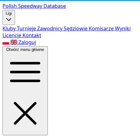
Polish Speed
way Database
Ligi
Kluby
Turnieje
Zawodnicy
Sędziowie
Komisarze
Wyniki
Licencje
Kontakt
Zaloguj
Otwórz menu główne