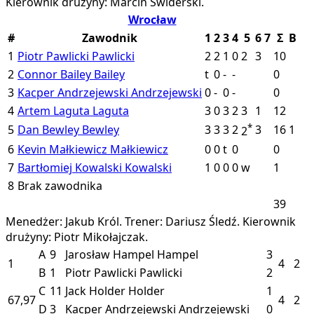
Kierownik drużyny: Marcin Świderski.
Wrocław
#
Zawodnik
1
2
3
4
5
6
7
Σ
B
1
Piotr Pawlicki
Pawlicki
2
2
1
0
2
3
10
2
Connor Bailey
Bailey
t
0
-
-
0
3
Kacper Andrzejewski
Andrzejewski
0
-
0
-
0
4
Artem Laguta
Laguta
3
0
3
2
3
1
12
*
5
Dan Bewley
Bewley
3
3
3
2
3
16
1
2
6
Kevin Małkiewicz
Małkiewicz
0
0
t
0
0
7
Bartłomiej Kowalski
Kowalski
1
0
0
0
w
1
8
Brak zawodnika
39
Menedżer: Jakub Król.
Trener: Dariusz Śledź.
Kierownik
drużyny: Piotr Mikołajczak.
A
9
Jarosław Hampel
Hampel
3
1
4
2
B
1
Piotr Pawlicki
Pawlicki
2
C
11
Jack Holder
Holder
1
67,97
4
2
D
3
Kacper Andrzejewski
Andrzejewski
0