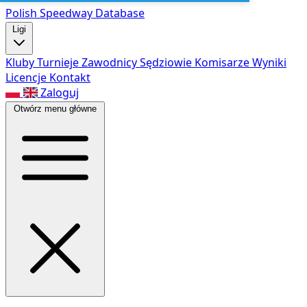
Polish Speed
way Database
Ligi
Kluby
Turnieje
Zawodnicy
Sędziowie
Komisarze
Wyniki
Licencje
Kontakt
Zaloguj
Otwórz menu główne