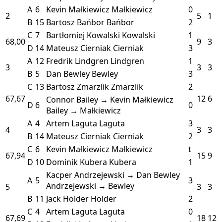
A
6
Kevin Małkiewicz
Małkiewicz
0
2
5
1
B
15
Bartosz Bańbor
Bańbor
2
C
7
Bartłomiej Kowalski
Kowalski
1
68,00
9
3
D
14
Mateusz Cierniak
Cierniak
3
A
12
Fredrik Lindgren
Lindgren
1
3
3
3
B
5
Dan Bewley
Bewley
3
C
13
Bartosz Zmarzlik
Zmarzlik
2
67,67
12
6
Connor Bailey → Kevin Małkiewicz
D
6
0
Bailey → Małkiewicz
A
4
Artem Laguta
Laguta
3
4
3
3
B
14
Mateusz Cierniak
Cierniak
2
C
6
Kevin Małkiewicz
Małkiewicz
t
67,94
15
9
D
10
Dominik Kubera
Kubera
1
Kacper Andrzejewski → Dan Bewley
A
5
3
Andrzejewski → Bewley
5
3
3
B
11
Jack Holder
Holder
2
C
4
Artem Laguta
Laguta
0
67,69
18
12