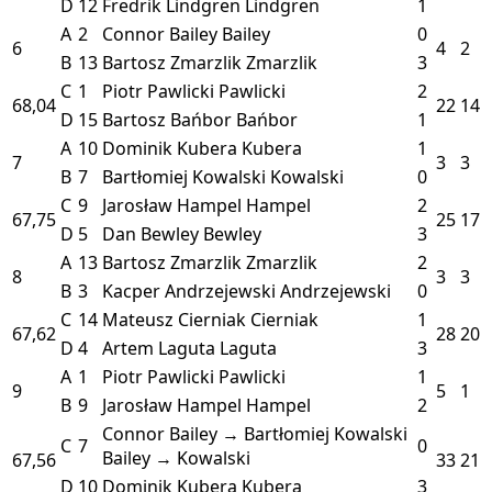
D
12
Fredrik Lindgren
Lindgren
1
A
2
Connor Bailey
Bailey
0
6
4
2
B
13
Bartosz Zmarzlik
Zmarzlik
3
C
1
Piotr Pawlicki
Pawlicki
2
68,04
22
14
D
15
Bartosz Bańbor
Bańbor
1
A
10
Dominik Kubera
Kubera
1
7
3
3
B
7
Bartłomiej Kowalski
Kowalski
0
C
9
Jarosław Hampel
Hampel
2
67,75
25
17
D
5
Dan Bewley
Bewley
3
A
13
Bartosz Zmarzlik
Zmarzlik
2
8
3
3
B
3
Kacper Andrzejewski
Andrzejewski
0
C
14
Mateusz Cierniak
Cierniak
1
67,62
28
20
D
4
Artem Laguta
Laguta
3
A
1
Piotr Pawlicki
Pawlicki
1
9
5
1
B
9
Jarosław Hampel
Hampel
2
Connor Bailey → Bartłomiej Kowalski
C
7
0
Bailey → Kowalski
67,56
33
21
D
10
Dominik Kubera
Kubera
3