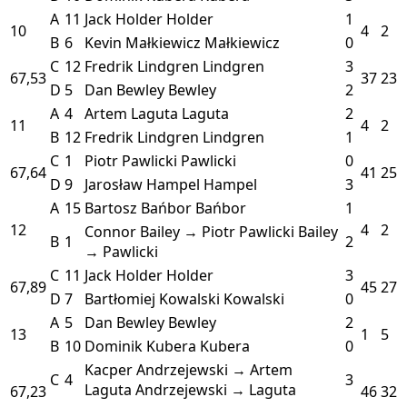
A
11
Jack Holder
Holder
1
10
4
2
B
6
Kevin Małkiewicz
Małkiewicz
0
C
12
Fredrik Lindgren
Lindgren
3
67,53
37
23
D
5
Dan Bewley
Bewley
2
A
4
Artem Laguta
Laguta
2
11
4
2
B
12
Fredrik Lindgren
Lindgren
1
C
1
Piotr Pawlicki
Pawlicki
0
67,64
41
25
D
9
Jarosław Hampel
Hampel
3
A
15
Bartosz Bańbor
Bańbor
1
12
4
2
Connor Bailey → Piotr Pawlicki
Bailey
B
1
2
→ Pawlicki
C
11
Jack Holder
Holder
3
67,89
45
27
D
7
Bartłomiej Kowalski
Kowalski
0
A
5
Dan Bewley
Bewley
2
13
1
5
B
10
Dominik Kubera
Kubera
0
Kacper Andrzejewski → Artem
C
4
3
Laguta
Andrzejewski → Laguta
67,23
46
32