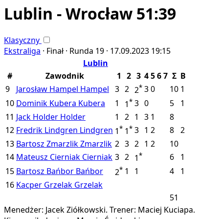
Lublin - Wrocław 51:39
Klasyczny
Ekstraliga
·
Finał ·
Runda 19 ·
17.09.2023
19:15
Lublin
#
Zawodnik
1
2
3
4
5
6
7
Σ
B
*
9
Jarosław Hampel
Hampel
3
2
3
0
10
1
2
*
10
Dominik Kubera
Kubera
1
3
0
5
1
1
11
Jack Holder
Holder
1
2
1
3
1
8
*
*
12
Fredrik Lindgren
Lindgren
3
1
2
8
2
1
1
13
Bartosz Zmarzlik
Zmarzlik
2
3
2
1
2
10
*
14
Mateusz Cierniak
Cierniak
3
2
6
1
1
*
15
Bartosz Bańbor
Bańbor
1
1
4
1
2
16
Kacper Grzelak
Grzelak
51
Menedżer: Jacek Ziółkowski.
Trener: Maciej Kuciapa.