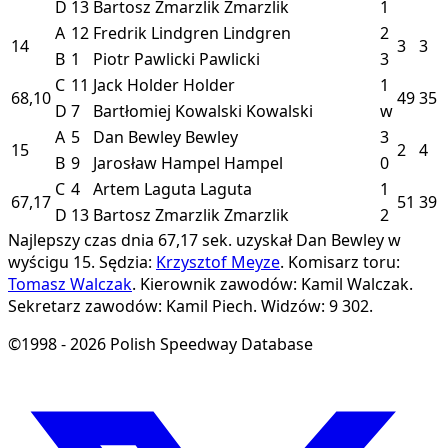
D
13
Bartosz Zmarzlik
Zmarzlik
1
A
12
Fredrik Lindgren
Lindgren
2
14
3
3
B
1
Piotr Pawlicki
Pawlicki
3
C
11
Jack Holder
Holder
1
68,10
49
35
D
7
Bartłomiej Kowalski
Kowalski
w
A
5
Dan Bewley
Bewley
3
15
2
4
B
9
Jarosław Hampel
Hampel
0
C
4
Artem Laguta
Laguta
1
67,17
51
39
D
13
Bartosz Zmarzlik
Zmarzlik
2
Najlepszy czas dnia 67,17 sek. uzyskał Dan Bewley w
wyścigu 15.
Sędzia:
Krzysztof Meyze
.
Komisarz toru:
Tomasz Walczak
.
Kierownik zawodów: Kamil Walczak.
Sekretarz zawodów: Kamil Piech.
Widzów: 9 302.
©1998 - 2026 Polish Speedway Database