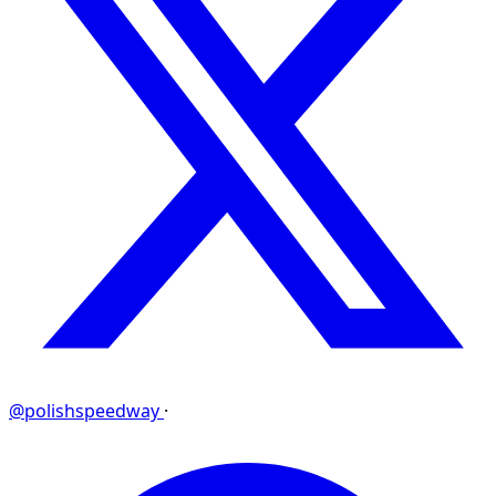
@polishspeedway
·