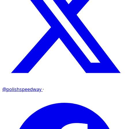
@polishspeedway
·