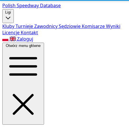
Polish Speed
way Database
Ligi
Kluby
Turnieje
Zawodnicy
Sędziowie
Komisarze
Wyniki
Licencje
Kontakt
Zaloguj
Otwórz menu główne