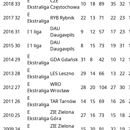
E
CZE
2018
33
10
18
89
35
32
Ekstraliga
Częstochowa
E
2017
32
RYB
Rybnik
22
13
71
22
23
Ekstraliga
DAU
2016
31
I
1 liga
9
12
57
17
23
Daugavpils
DAU
2015
30
I
1 liga
8
15
73
19
31
Daugavpils
E
2014
29
GDA
Gdańsk
31
8
42
10
12
Ekstraliga
E
2013
28
LES
Leszno
29
14
66
13
22
Ekstraliga
E
WRO
2012
27
28
20
104
27
30
Ekstraliga
Wrocław
E
2011
26
TAR
Tarnów
14
15
69
16
26
Ekstraliga
E
ZIE
Zielona
2010
25
27
16
73
15
18
Ekstraliga
Góra
E
ZIE
Zielona
2009
24
15
20
91
32
19