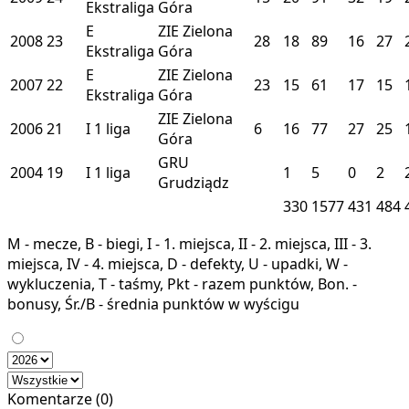
Ekstraliga
Góra
E
ZIE
Zielona
2008
23
28
18
89
16
27
Ekstraliga
Góra
E
ZIE
Zielona
2007
22
23
15
61
17
15
Ekstraliga
Góra
ZIE
Zielona
2006
21
I
1 liga
6
16
77
27
25
Góra
GRU
2004
19
I
1 liga
1
5
0
2
Grudziądz
330
1577
431
484
M - mecze, B - biegi, I - 1. miejsca, II - 2. miejsca, III - 3.
miejsca, IV - 4. miejsca, D - defekty, U - upadki, W -
wykluczenia, T - taśmy, Pkt - razem punktów, Bon. -
bonusy, Śr./B - średnia punktów w wyścigu
Komentarze (0)