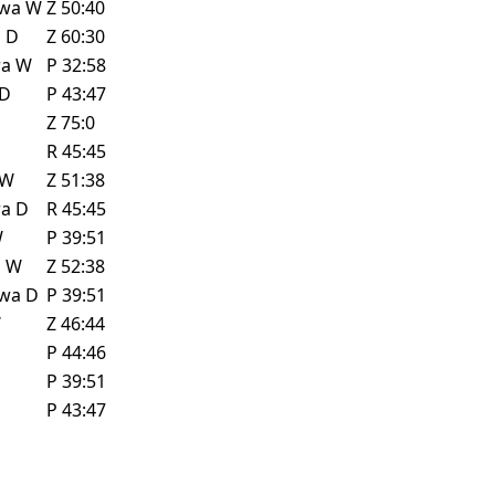
owa
W
Z
50:40
z
D
Z
60:30
ra
W
P
32:58
D
P
43:47
Z
75:0
R
45:45
W
Z
51:38
ra
D
R
45:45
W
P
39:51
z
W
Z
52:38
owa
D
P
39:51
W
Z
46:44
P
44:46
P
39:51
D
P
43:47