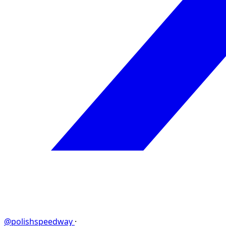
@polishspeedway
·