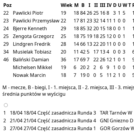
Poz
Wiek
M
B
I
II
III
IV
D
U
W
T
22
Pawlicki Piotr
19
18
84
26
25
16
8
3
1
5
23
Pawlicki Przemysław
22
17
81
23
32
14
11
1
0
0
24
Bjerre Kenneth
29
18
85
32
20
15
18
0
0
1
25
Zengota Grzegorz
25
18
75
19
18
25
12
0
0
1
29
Lindgren Fredrik
28
14
66
13
22
20
11
0
0
0
34
Musielak Tobiasz
20
11
42
5
17
13
4
0
0
3
46
Baliński Damian
36
17
69
7
22
26
12
1
0
1
Michelsen Mikkel
19
6
20
2
2
6
9
1
0
0
Nowak Marcin
18
7
19
0
0
5
11
2
1
0
M - mecze, B - biegi, I - 1. miejsca, II - 2. miejsca, III - 3. 
średnia punktów w wyścigu
1
18/04
18/04
Część zasadnicza
Runda 3
TAR
Tarnów
W
2
21/04
21/04
Część zasadnicza
Runda 4
GNI
Gniezno
D
3
27/04
27/04
Część zasadnicza
Runda 1
GOR
Gorzów