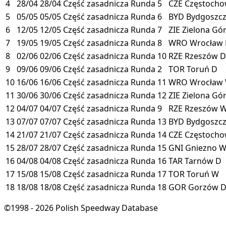
4
28/04
28/04
Część zasadnicza
Runda 5
CZE
Częstoch
5
05/05
05/05
Część zasadnicza
Runda 6
BYD
Bydgoszc
6
12/05
12/05
Część zasadnicza
Runda 7
ZIE
Zielona Gó
7
19/05
19/05
Część zasadnicza
Runda 8
WRO
Wrocław
8
02/06
02/06
Część zasadnicza
Runda 10
RZE
Rzeszów
D
9
09/06
09/06
Część zasadnicza
Runda 2
TOR
Toruń
D
10
16/06
16/06
Część zasadnicza
Runda 11
WRO
Wrocław
11
30/06
30/06
Część zasadnicza
Runda 12
ZIE
Zielona Gó
12
04/07
04/07
Część zasadnicza
Runda 9
RZE
Rzeszów
13
07/07
07/07
Część zasadnicza
Runda 13
BYD
Bydgoszc
14
21/07
21/07
Część zasadnicza
Runda 14
CZE
Częstoch
15
28/07
28/07
Część zasadnicza
Runda 15
GNI
Gniezno
16
04/08
04/08
Część zasadnicza
Runda 16
TAR
Tarnów
D
17
15/08
15/08
Część zasadnicza
Runda 17
TOR
Toruń
W
18
18/08
18/08
Część zasadnicza
Runda 18
GOR
Gorzów
©1998 - 2026 Polish Speedway Database