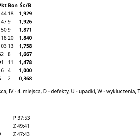
Pkt
Bon
Śr./B
144
18
1,929
147
9
1,926
150
9
1,871
118
20
1,840
103
13
1,758
62
8
1,667
91
11
1,478
16
4
1,000
5
2
0,368
miejsca, IV - 4. miejsca, D - defekty, U - upadki, W - wykluczeni
P
37:53
Z
49:41
W
Z
47:43