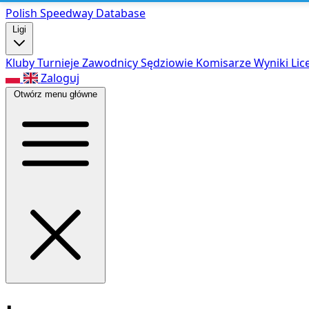
Polish Speed
way Database
Ligi
Kluby
Turnieje
Zawodnicy
Sędziowie
Komisarze
Wyniki
Lic
Zaloguj
Otwórz menu główne