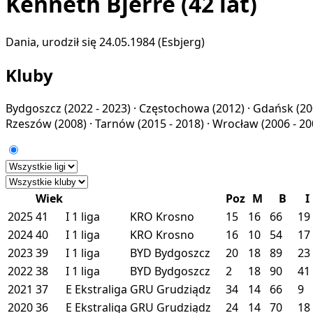
Kenneth Bjerre
(42 lat)
Dania, urodził się 24.05.1984 (Esbjerg)
Kluby
Bydgoszcz
(2022 - 2023) ·
Częstochowa
(2012) ·
Gdańsk
(20
Rzeszów
(2008) ·
Tarnów
(2015 - 2018) ·
Wrocław
(2006 - 20
Wiek
Poz
M
B
I
2025
41
I
1 liga
KRO
Krosno
15
16
66
19
2024
40
I
1 liga
KRO
Krosno
16
10
54
17
2023
39
I
1 liga
BYD
Bydgoszcz
20
18
89
23
2022
38
I
1 liga
BYD
Bydgoszcz
2
18
90
41
2021
37
E
Ekstraliga
GRU
Grudziądz
34
14
66
9
2020
36
E
Ekstraliga
GRU
Grudziądz
24
14
70
18