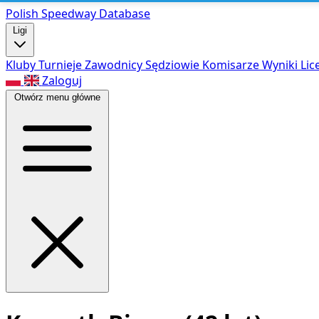
Polish Speed
way Database
Ligi
Kluby
Turnieje
Zawodnicy
Sędziowie
Komisarze
Wyniki
Lic
Zaloguj
Otwórz menu główne