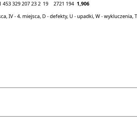
1
453
329
207
23
2
19
2721
194
1,906
miejsca, IV - 4. miejsca, D - defekty, U - upadki, W - wykluczeni