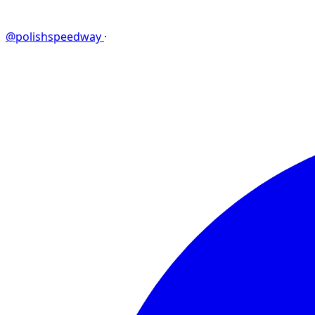
@polishspeedway
·