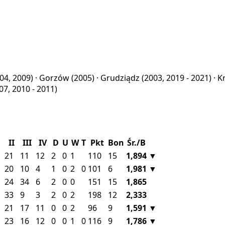
04, 2009) ·
Gorzów
(2005) ·
Grudziądz
(2003, 2019 - 2021) ·
K
07, 2010 - 2011)
II
III
IV
D
U
W
T
Pkt
Bon
Śr./B
21
11
12
2
0
1
110
15
1,894
▼
20
10
4
1
0
2
0
101
6
1,981
▼
24
34
6
2
0
0
151
15
1,865
33
9
3
2
0
2
198
12
2,333
21
17
11
0
0
2
96
9
1,591
▼
23
16
12
0
0
1
0
116
9
1,786
▼