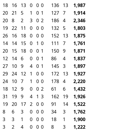
18
16
13
0
0
0
136
13
1,987
20
21
5
1
0
1
127
7
1,914
20
8
2
3
0
2
186
4
2,346
19
22
11
0
0
0
132
5
1,803
26
16
18
0
0
0
152
13
1,875
14
14
15
0
1
0
111
7
1,761
20
15
18
0
0
1
150
9
1,871
12
14
6
0
0
1
86
4
1,837
27
10
9
4
0
1
145
3
1,897
29
24
12
1
0
0
172
13
1,927
24
10
7
1
0
0
178
4
2,220
18
12
9
0
0
2
61
6
1,432
31
19
9
4
1
3
162
19
1,926
19
20
17
2
0
0
91
14
1,522
8
6
3
0
0
0
34
3
1,762
3
3
1
0
0
0
18
1
1,900
3
2
4
0
0
0
8
3
1,222