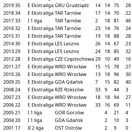
2019
35
E
Ekstraliga
GRU
Grudziądz
14
14
75
28
2018
34
E
Ekstraliga
TAR
Tarnów
17
14
70
22
2017
33
I
1 liga
TAR
Tarnów
2
18
81
46
2016
32
E
Ekstraliga
TAR
Tarnów
23
14
76
24
2015
31
E
Ekstraliga
TAR
Tarnów
19
18
88
28
2014
30
E
Ekstraliga
LES
Leszno
26
14
67
23
2013
29
E
Ekstraliga
LES
Leszno
24
18
85
32
2012
28
E
Ekstraliga
CZE
Częstochowa
29
10
49
16
2011
27
E
Ekstraliga
WRO
Wrocław
15
15
78
27
2010
26
E
Ekstraliga
WRO
Wrocław
13
18
96
30
2009
25
E
Ekstraliga
GDA
Gdańsk
7
15
82
40
2008
24
E
Ekstraliga
RZE
Rzeszów
33
9
44
3
2007
23
E
Ekstraliga
WRO
Wrocław
18
18
94
27
2006
22
E
Ekstraliga
WRO
Wrocław
33
16
69
11
2005
21
I
1 liga
GOR
Gorzów
4
21
4
2004
20
I
1 liga
GDA
Gdańsk
2
10
3
2001
17
II
2 liga
OST
Ostrów
2
9
0