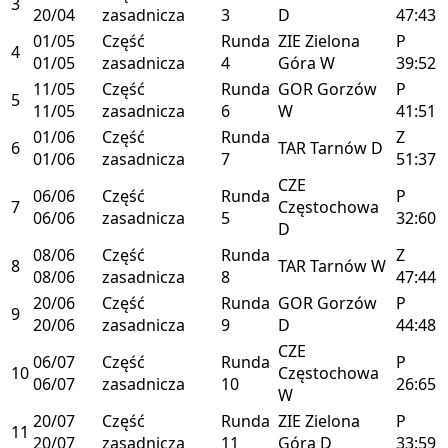
3
20/04
zasadnicza
3
D
47:43
01/05
Część
Runda
ZIE
Zielona
P
4
01/05
zasadnicza
4
Góra
W
39:52
11/05
Część
Runda
GOR
Gorzów
P
5
11/05
zasadnicza
6
W
41:51
01/06
Część
Runda
Z
6
TAR
Tarnów
D
01/06
zasadnicza
7
51:37
CZE
06/06
Część
Runda
P
7
Częstochowa
06/06
zasadnicza
5
32:60
D
08/06
Część
Runda
Z
8
TAR
Tarnów
W
08/06
zasadnicza
8
47:44
20/06
Część
Runda
GOR
Gorzów
P
9
20/06
zasadnicza
9
D
44:48
CZE
06/07
Część
Runda
P
10
Częstochowa
06/07
zasadnicza
10
26:65
W
20/07
Część
Runda
ZIE
Zielona
P
11
20/07
zasadnicza
11
Góra
D
33:59