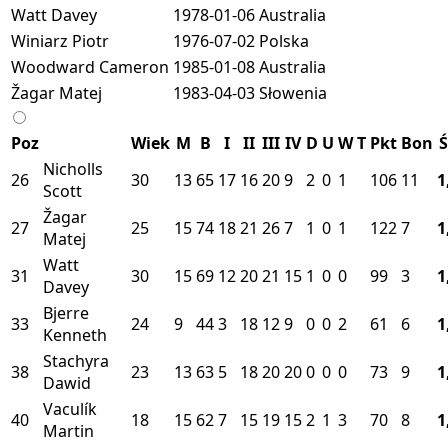
Watt Davey
1978-01-06
Australia
Winiarz Piotr
1976-07-02
Polska
Woodward Cameron
1985-01-08
Australia
Žagar Matej
1983-04-03
Słowenia
Poz
Wiek
M
B
I
II
III
IV
D
U
W
T
Pkt
Bon
Ś
Nicholls
26
30
13
65
17
16
20
9
2
0
1
106
11
1
Scott
Žagar
27
25
15
74
18
21
26
7
1
0
1
122
7
1
Matej
Watt
31
30
15
69
12
20
21
15
1
0
0
99
3
1
Davey
Bjerre
33
24
9
44
3
18
12
9
0
0
2
61
6
1
Kenneth
Stachyra
38
23
13
63
5
18
20
20
0
0
0
73
9
1
Dawid
Vaculík
40
18
15
62
7
15
19
15
2
1
3
70
8
1
Martin