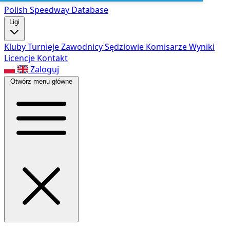
Polish Speed
way Database
Ligi
Kluby
Turnieje
Zawodnicy
Sędziowie
Komisarze
Wyniki
Licencje
Kontakt
Zaloguj
Otwórz menu główne