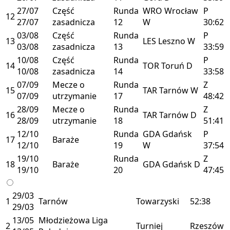
27/07
Część
Runda
WRO
Wrocław
P
12
27/07
zasadnicza
12
W
30:62
03/08
Część
Runda
P
13
LES
Leszno
W
03/08
zasadnicza
13
33:59
10/08
Część
Runda
P
14
TOR
Toruń
D
10/08
zasadnicza
14
33:58
07/09
Mecze o
Runda
Z
15
TAR
Tarnów
W
07/09
utrzymanie
17
48:42
28/09
Mecze o
Runda
Z
16
TAR
Tarnów
D
28/09
utrzymanie
18
51:41
12/10
Runda
GDA
Gdańsk
P
17
Baraże
12/10
19
W
37:54
19/10
Runda
Z
18
Baraże
GDA
Gdańsk
D
19/10
20
47:45
29/03
1
Tarnów
Towarzyski
52:38
29/03
13/05
Młodzieżowa Liga
2
Turniej
Rzeszów