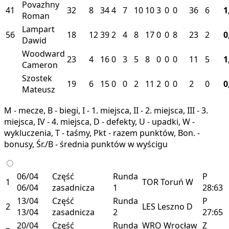
Povazhny
41
32
8
34
4
7
10
10
3
0
0
36
6
1
Roman
Lampart
56
18
12
39
2
4
8
17
0
0
8
23
2
0
Dawid
Woodward
23
4
16
0
3
5
8
0
0
0
11
5
1
Cameron
Szostek
19
6
15
0
0
2
11
2
0
0
2
0
0
Mateusz
M - mecze, B - biegi, I - 1. miejsca, II - 2. miejsca, III - 3.
miejsca, IV - 4. miejsca, D - defekty, U - upadki, W -
wykluczenia, T - taśmy, Pkt - razem punktów, Bon. -
bonusy, Śr./B - średnia punktów w wyścigu
06/04
Część
Runda
P
1
TOR
Toruń
W
06/04
zasadnicza
1
28:63
13/04
Część
Runda
P
2
LES
Leszno
D
13/04
zasadnicza
2
27:65
20/04
Część
Runda
WRO
Wrocław
Z