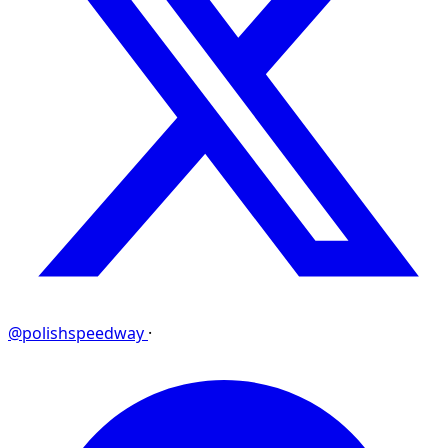
@polishspeedway
·