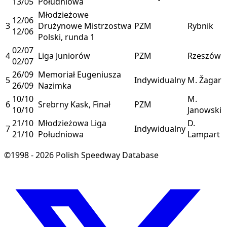
13/05
Południowa
Młodzieżowe
12/06
3
Drużynowe Mistrzostwa
PZM
Rybnik
12/06
Polski, runda 1
02/07
4
Liga Juniorów
PZM
Rzeszów
02/07
26/09
Memoriał Eugeniusza
5
Indywidualny
M. Žagar
26/09
Nazimka
10/10
M.
6
Srebrny Kask, Finał
PZM
10/10
Janowski
21/10
Młodzieżowa Liga
D.
7
Indywidualny
21/10
Południowa
Lampart
©1998 - 2026 Polish Speedway Database