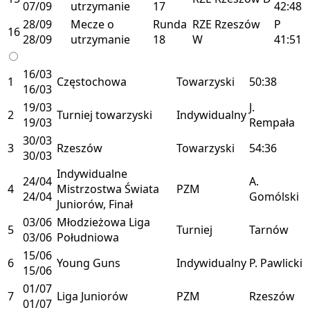
07/09
utrzymanie
17
42:48
28/09
Mecze o
Runda
RZE
Rzeszów
P
16
28/09
utrzymanie
18
W
41:51
16/03
1
Częstochowa
Towarzyski
50:38
16/03
19/03
J.
2
Turniej towarzyski
Indywidualny
19/03
Rempała
30/03
3
Rzeszów
Towarzyski
54:36
30/03
Indywidualne
24/04
A.
4
Mistrzostwa Świata
PZM
24/04
Gomólski
Juniorów, Finał
03/06
Młodzieżowa Liga
5
Turniej
Tarnów
03/06
Południowa
15/06
6
Young Guns
Indywidualny
P. Pawlicki
15/06
01/07
7
Liga Juniorów
PZM
Rzeszów
01/07