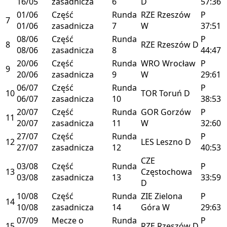
16/05
zasadnicza
6
D
57:36
01/06
Część
Runda
RZE
Rzeszów
P
7
01/06
zasadnicza
7
W
37:51
08/06
Część
Runda
P
8
RZE
Rzeszów
D
08/06
zasadnicza
8
44:47
20/06
Część
Runda
WRO
Wrocław
P
9
20/06
zasadnicza
9
W
29:61
06/07
Część
Runda
P
10
TOR
Toruń
D
06/07
zasadnicza
10
38:53
20/07
Część
Runda
GOR
Gorzów
P
11
20/07
zasadnicza
11
W
32:60
27/07
Część
Runda
P
12
LES
Leszno
D
27/07
zasadnicza
12
40:53
CZE
03/08
Część
Runda
P
13
Częstochowa
03/08
zasadnicza
13
33:59
D
10/08
Część
Runda
ZIE
Zielona
P
14
10/08
zasadnicza
14
Góra
W
29:63
07/09
Mecze o
Runda
P
15
RZE
Rzeszów
D