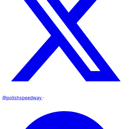
@polishspeedway
·