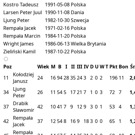
Kostro Tadeusz
1991-05-08
Polska
Larsen Peter Juul
1990-11-08
Dania
Ljung Peter
1982-10-30
Szwecja
Rempała Jacek
1971-02-16
Polska
Rempała Marcin
1984-11-20
Polska
Wright James
1986-06-13
Wielka Brytania
Zieliński Kamil
1987-10-22
Polska
Poz
Wiek
M
B
I
II
III
IV
D
U
W
T
Pkt
Bon
Śr
Kołodziej
11
24
16
94
28
35
24
3
2
0
2
196
11
2,
Janusz
Ljung
34
26
11
54
5
17
21
7
1
0
3
72
7
1,
Peter
Drabik
37
42
10
41
7
9
12
9
3
0
1
53
4
1,
Sławomir
Rempała
42
37
12
54
8
16
9
18
3
0
0
65
1
1,
Jacek
Rempała