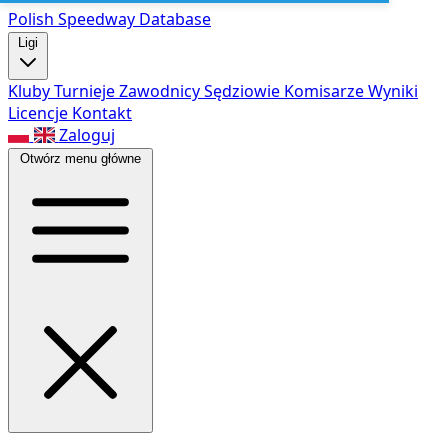
Polish Speed
way Database
Ligi
Kluby
Turnieje
Zawodnicy
Sędziowie
Komisarze
Wyniki
Licencje
Kontakt
Zaloguj
Otwórz menu główne