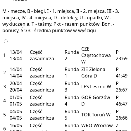
M - mecze, B - biegi, I - 1. miejsca, II - 2. miejsca, III - 3.
miejsca, IV - 4. miejsca, D - defekty, U - upadki, W -
wykluczenia, T - taśmy, Pkt - razem punktów, Bon. -
bonusy, Śr./B - średnia punktów w wyścigu
CZE
13/04
Część
Runda
P
1
Częstochowa
13/04
zasadnicza
2
23:69
W
14/04
Część
Runda
ZIE
Zielona
P
2
14/04
zasadnicza
1
Góra
D
41:49
20/04
Część
Runda
P
3
LES
Leszno
W
20/04
zasadnicza
3
26:67
01/05
Część
Runda
GOR
Gorzów
P
4
01/05
zasadnicza
4
D
46:47
04/05
Część
Runda
P
5
TOR
Toruń
W
04/05
zasadnicza
5
26:66
16/05
Część
Runda
WRO
Wrocław
Z
6