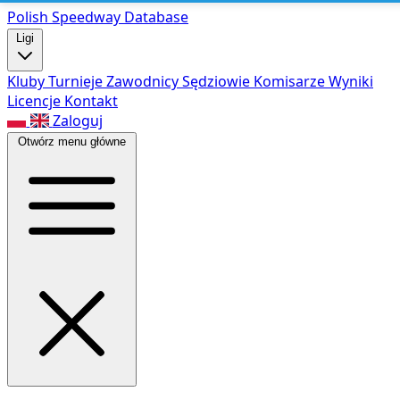
Polish Speed
way Database
Ligi
Kluby
Turnieje
Zawodnicy
Sędziowie
Komisarze
Wyniki
Licencje
Kontakt
Zaloguj
Otwórz menu główne