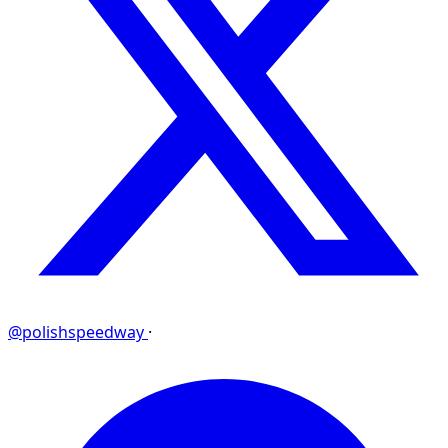
@polishspeedway
·