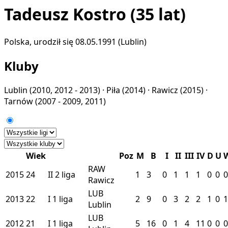
Tadeusz Kostro
(35 lat)
Polska, urodził się 08.05.1991 (Lublin)
Kluby
Lublin
(2010, 2012 - 2013) ·
Piła
(2014) ·
Rawicz
(2015) ·
Tarnów
(2007 - 2009, 2011)
Wiek
Poz
M
B
I
II
III
IV
D
U
RAW
2015
24
II
2 liga
1
3
0
1
1
1
0
0
0
Rawicz
LUB
2013
22
I
1 liga
2
9
0
3
2
2
1
0
1
Lublin
LUB
2012
21
I
1 liga
5
16
0
1
4
11
0
0
0