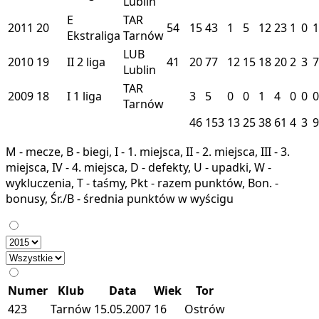
Lublin
E
TAR
2011
20
54
15
43
1
5
12
23
1
0
1
Ekstraliga
Tarnów
LUB
2010
19
II
2 liga
41
20
77
12
15
18
20
2
3
7
Lublin
TAR
2009
18
I
1 liga
3
5
0
0
1
4
0
0
0
Tarnów
46
153
13
25
38
61
4
3
9
M - mecze, B - biegi, I - 1. miejsca, II - 2. miejsca, III - 3.
miejsca, IV - 4. miejsca, D - defekty, U - upadki, W -
wykluczenia, T - taśmy, Pkt - razem punktów, Bon. -
bonusy, Śr./B - średnia punktów w wyścigu
Numer
Klub
Data
Wiek
Tor
423
Tarnów
15.05.2007
16
Ostrów