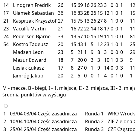
14
Lindgren Fredrik
26
15
69
16
26
23
3
0
0
1
1
17
Ułamek Sebastian
36
16
83
28
26
15
12
1
0
1
1
21
Kasprzak Krzysztof
27
15
75
13
26
27
8
1
0
0
1
23
Vaculík Martin
21
16
72
22
14
18
17
0
0
1
1
24
Pedersen Bjarne
33
13
57
10
16
19
11
1
0
0
8
54
Kostro Tadeusz
20
15
43
1
5
12
23
1
0
1
2
Madsen Leon
23
5
21
1
9
8
3
0
0
0
2
Mazur Edward
18
7
20
0
3
3
10
1
0
3
9
Lesiak Łukasz
17
8
27
0
1
9
14
0
0
3
1
Jamróg Jakub
20
2
6
0
0
1
4
0
1
0
1
M - mecze, B - biegi, I - 1. miejsca, II - 2. miejsca, III - 3. 
średnia punktów w wyścigu
1
03/04
03/04
Część zasadnicza
Runda 1
WRO
Wroc
2
10/04
10/04
Część zasadnicza
Runda 2
ZIE
Zielona
3
25/04
25/04
Część zasadnicza
Runda 3
CZE
Często