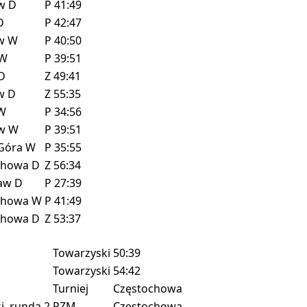
ów
D
P
41:49
D
P
42:47
ów
W
P
40:50
W
P
39:51
D
Z
49:41
ów
D
Z
55:35
W
P
34:56
ów
W
P
39:51
 Góra
W
P
35:55
chowa
D
Z
56:34
ław
D
P
27:39
chowa
W
P
41:49
chowa
D
Z
53:37
Towarzyski
50:39
Towarzyski
54:42
Turniej
Częstochowa
, runda 2
PZM
Częstochowa