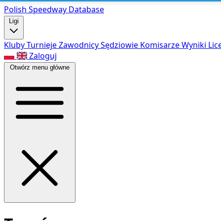
Polish Speed
way Database
Ligi
Kluby
Turnieje
Zawodnicy
Sędziowie
Komisarze
Wyniki
Lic
Zaloguj
Otwórz menu główne