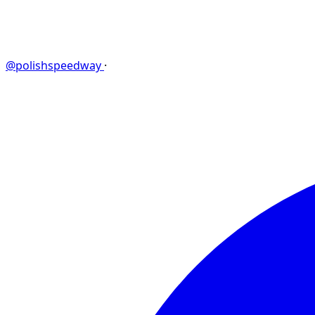
@polishspeedway
·