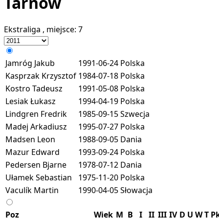
Tarnów
Ekstraliga
, miejsce:
7
Jamróg Jakub
1991-06-24
Polska
Kasprzak Krzysztof
1984-07-18
Polska
Kostro Tadeusz
1991-05-08
Polska
Lesiak Łukasz
1994-04-19
Polska
Lindgren Fredrik
1985-09-15
Szwecja
Madej Arkadiusz
1995-07-27
Polska
Madsen Leon
1988-09-05
Dania
Mazur Edward
1993-09-24
Polska
Pedersen Bjarne
1978-07-12
Dania
Ułamek Sebastian
1975-11-20
Polska
Vaculík Martin
1990-04-05
Słowacja
Poz
Wiek
M
B
I
II
III
IV
D
U
W
T
P