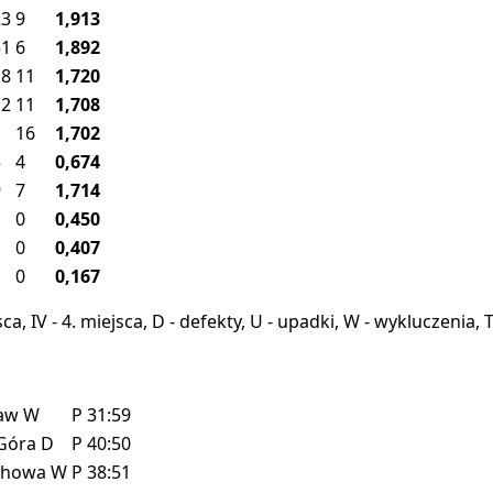
23
9
1,913
51
6
1,892
18
11
1,720
12
11
1,708
1
16
1,702
5
4
0,674
9
7
1,714
0
0,450
1
0
0,407
0
0,167
miejsca, IV - 4. miejsca, D - defekty, U - upadki, W - wykluczeni
ław
W
P
31:59
 Góra
D
P
40:50
chowa
W
P
38:51