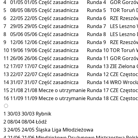
4
01/05
01/05
Część zasadnicza
Runda 4
GOR
Gorz
5
08/05
08/05
Część zasadnicza
Runda 5
TOR
Toruń
6
22/05
22/05
Część zasadnicza
Runda 6
RZE
Rzesz
7
29/05
29/05
Część zasadnicza
Runda 7
LES
Leszno
8
05/06
05/06
Część zasadnicza
Runda 8
LES
Leszno
9
12/06
12/06
Część zasadnicza
Runda 9
RZE
Rzesz
10
19/06
19/06
Część zasadnicza
Runda 10
TOR
Toruń
11
26/06
26/06
Część zasadnicza
Runda 11
GOR
Gorz
12
17/07
17/07
Część zasadnicza
Runda 13
ZIE
Zielona
13
22/07
22/07
Część zasadnicza
Runda 12
CZE
Często
14
31/07
31/07
Część zasadnicza
Runda 14
WRO
Wroc
15
21/08
21/08
Mecze o utrzymanie
Runda 17
CZE
Często
16
11/09
11/09
Mecze o utrzymanie
Runda 18
CZE
Często
1
30/03
30/03
Rybnik
2
08/04
08/04
Łódź
3
24/05
24/05
Śląska Liga Młodzieżowa
4
21/06
21/06
Młodzieżowe Drużynowe Mistrzostwa Polski