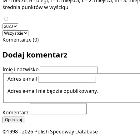
M - mecze, B - biegi, I - 1. miejsca, II - 2. miejsca, III - 3. 
średnia punktów w wyścigu
Komentarze (0)
Dodaj komentarz
Imię i nazwisko
Adres e-mail
Adres e-mail nie będzie opublikowany.
Komentarz
Opublikuj
©1998 - 2026 Polish Speedway Database