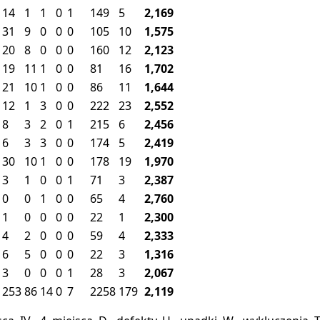
14
1
1
0
1
149
5
2,169
31
9
0
0
0
105
10
1,575
20
8
0
0
0
160
12
2,123
19
11
1
0
0
81
16
1,702
21
10
1
0
0
86
11
1,644
12
1
3
0
0
222
23
2,552
8
3
2
0
1
215
6
2,456
6
3
3
0
0
174
5
2,419
30
10
1
0
0
178
19
1,970
3
1
0
0
1
71
3
2,387
0
0
1
0
0
65
4
2,760
1
0
0
0
0
22
1
2,300
4
2
0
0
0
59
4
2,333
6
5
0
0
0
22
3
1,316
3
0
0
0
1
28
3
2,067
253
86
14
0
7
2258
179
2,119