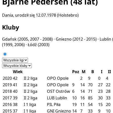
Bjarne Pedersen
(48 lat)
Dania, urodził się 12.07.1978 (Holstebro)
Kluby
Gdańsk
(2005, 2007 - 2008) ·
Gniezno
(2012 - 2015) ·
Lublin
(1999, 2006) ·
Łódź
(2003)
Wiek
Poz
M
B
I
II
2020
42
II
2 liga
OPO
Opole
2
9
0
4
2019
41
II
2 liga
OPO
Opole
9
14
70
27
22
2018
40
II
2 liga
OST
Ostrów
6
14
71
23
28
2017
39
II
2 liga
LUB
Lublin
10
16
85
30
33
2016
38
I
1 liga
PIL
Piła
19
11
54
15
20
2015
37
I
1 liga
GNI
Gniezno
14
7
33
9
10