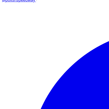
@polishspeedway
·