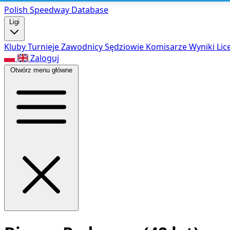
Polish Speed
way Database
Ligi
Kluby
Turnieje
Zawodnicy
Sędziowie
Komisarze
Wyniki
Lic
Zaloguj
Otwórz menu główne