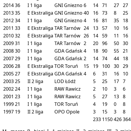
2014
36
I
1 liga
GNI
Gniezno
6
14
71
27
27
2013
35
E
Ekstraliga
GNI
Gniezno
40
16
73
8
25
2012
34
I
1 liga
GNI
Gniezno
4
16
81
35
18
2011
33
E
Ekstraliga
TAR
Tarnów
24
13
57
10
16
2010
32
E
Ekstraliga
TAR
Tarnów
26
14
59
11
16
2009
31
I
1 liga
TAR
Tarnów
2
20
96
50
30
2008
30
I
1 liga
GDA
Gdańsk
4
18
90
55
21
2007
29
I
1 liga
GDA
Gdańsk
2
14
74
44
18
2006
28
E
Ekstraliga
TOR
Toruń
15
19
100
30
29
2005
27
E
Ekstraliga
GDA
Gdańsk
4
6
31
16
10
2003
25
II
2 liga
LOD
Łódź
5
25
17
7
2002
24
I
1 liga
RAW
Rawicz
2
10
3
6
2001
23
I
1 liga
RAW
Rawicz
5
27
13
8
1999
21
I
1 liga
TOR
Toruń
4
19
0
8
1997
19
II
2 liga
OPO
Opole
3
15
3
8
233
1150
426
364