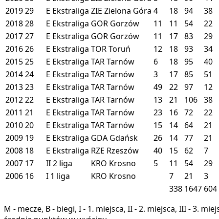
2019
29
E
Ekstraliga
ZIE
Zielona Góra
4
18
94
38
2018
28
E
Ekstraliga
GOR
Gorzów
11
11
54
22
2017
27
E
Ekstraliga
GOR
Gorzów
11
17
83
29
2016
26
E
Ekstraliga
TOR
Toruń
12
18
93
34
2015
25
E
Ekstraliga
TAR
Tarnów
6
18
95
40
2014
24
E
Ekstraliga
TAR
Tarnów
3
17
85
51
2013
23
E
Ekstraliga
TAR
Tarnów
49
22
97
12
2012
22
E
Ekstraliga
TAR
Tarnów
13
21
106
38
2011
21
E
Ekstraliga
TAR
Tarnów
23
16
72
22
2010
20
E
Ekstraliga
TAR
Tarnów
15
14
64
21
2009
19
E
Ekstraliga
GDA
Gdańsk
26
14
77
21
2008
18
E
Ekstraliga
RZE
Rzeszów
40
15
62
7
2007
17
II
2 liga
KRO
Krosno
5
11
54
29
2006
16
I
1 liga
KRO
Krosno
7
21
3
338
1647
604
M - mecze, B - biegi, I - 1. miejsca, II - 2. miejsca, III - 3. 