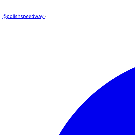
@polishspeedway
·