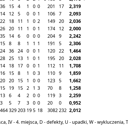
36
15
4
1
0
0
201
17
2,319
14
12
5
0
0
1
106
7
2,093
22
18
11
1
0
2
149
20
2,036
26
20
11
1
0
1
174
12
2,000
35
14
6
0
0
0
204
9
2,242
15
8
8
1
1
1
191
5
2,306
24
36
24
0
0
1
120
22
1,464
28
25
13
1
0
1
195
20
2,028
14
18
17
0
0
1
112
11
1,708
16
15
8
1
0
3
110
9
1,859
20
20
15
1
0
0
123
5
1,662
15
19
15
2
1
3
70
8
1,258
13
6
4
2
0
0
119
3
2,259
3
5
7
3
0
0
20
0
0,952
464
329
203
19
5
18
3082
232
2,012
miejsca, IV - 4. miejsca, D - defekty, U - upadki, W - wykluczeni