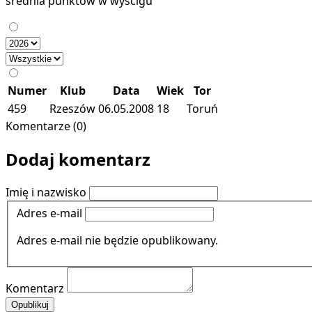
średnia punktów w wyścigu
Numer
Klub
Data
Wiek
Tor
459
Rzeszów
06.05.2008
18
Toruń
Komentarze (0)
Dodaj komentarz
Imię i nazwisko
Adres e-mail
Adres e-mail nie będzie opublikowany.
Komentarz
Opublikuj