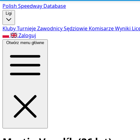
Polish Speed
way Database
Ligi
Kluby
Turnieje
Zawodnicy
Sędziowie
Komisarze
Wyniki
Lic
Zaloguj
Otwórz menu główne