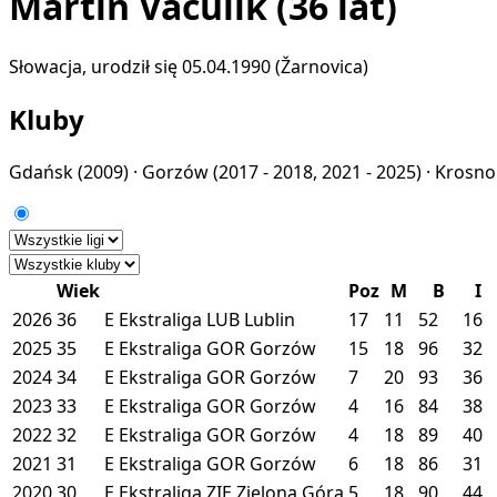
Martin Vaculík
(36 lat)
Słowacja, urodził się 05.04.1990 (Žarnovica)
Kluby
Gdańsk
(2009) ·
Gorzów
(2017 - 2018, 2021 - 2025) ·
Krosn
Wiek
Poz
M
B
I
2026
36
E
Ekstraliga
LUB
Lublin
17
11
52
16
2025
35
E
Ekstraliga
GOR
Gorzów
15
18
96
32
2024
34
E
Ekstraliga
GOR
Gorzów
7
20
93
36
2023
33
E
Ekstraliga
GOR
Gorzów
4
16
84
38
2022
32
E
Ekstraliga
GOR
Gorzów
4
18
89
40
2021
31
E
Ekstraliga
GOR
Gorzów
6
18
86
31
2020
30
E
Ekstraliga
ZIE
Zielona Góra
5
18
90
44