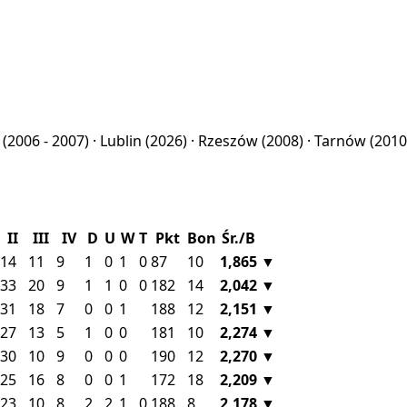
o
(2006 - 2007) ·
Lublin
(2026) ·
Rzeszów
(2008) ·
Tarnów
(2010
II
III
IV
D
U
W
T
Pkt
Bon
Śr./B
14
11
9
1
0
1
0
87
10
1,865
▼
33
20
9
1
1
0
0
182
14
2,042
▼
31
18
7
0
0
1
188
12
2,151
▼
27
13
5
1
0
0
181
10
2,274
▼
30
10
9
0
0
0
190
12
2,270
▼
25
16
8
0
0
1
172
18
2,209
▼
23
10
8
2
2
1
0
188
8
2,178
▼