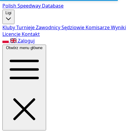
Polish Speed
way Database
Ligi
Kluby
Turnieje
Zawodnicy
Sędziowie
Komisarze
Wyniki
Licencje
Kontakt
Zaloguj
Otwórz menu główne