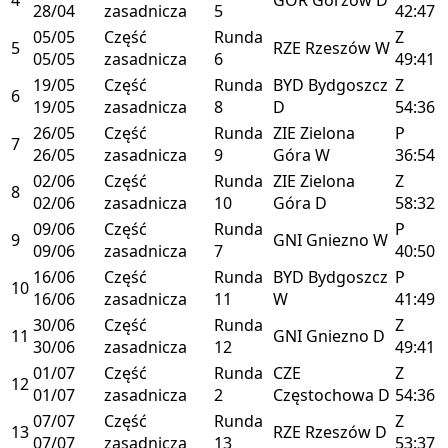
28/04
zasadnicza
5
42:47
05/05
Część
Runda
Z
5
RZE
Rzeszów
W
05/05
zasadnicza
6
49:41
19/05
Część
Runda
BYD
Bydgoszcz
Z
6
19/05
zasadnicza
8
D
54:36
26/05
Część
Runda
ZIE
Zielona
P
7
26/05
zasadnicza
9
Góra
W
36:54
02/06
Część
Runda
ZIE
Zielona
Z
8
02/06
zasadnicza
10
Góra
D
58:32
09/06
Część
Runda
P
9
GNI
Gniezno
W
09/06
zasadnicza
7
40:50
16/06
Część
Runda
BYD
Bydgoszcz
P
10
16/06
zasadnicza
11
W
41:49
30/06
Część
Runda
Z
11
GNI
Gniezno
D
30/06
zasadnicza
12
49:41
01/07
Część
Runda
CZE
Z
12
01/07
zasadnicza
2
Częstochowa
D
54:36
07/07
Część
Runda
Z
13
RZE
Rzeszów
D
07/07
zasadnicza
13
53:37