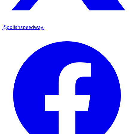
@polishspeedway
·