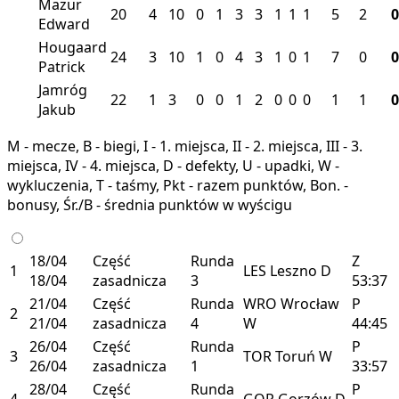
Mazur
20
4
10
0
1
3
3
1
1
1
5
2
0
Edward
Hougaard
24
3
10
1
0
4
3
1
0
1
7
0
0
Patrick
Jamróg
22
1
3
0
0
1
2
0
0
0
1
1
0
Jakub
M - mecze, B - biegi, I - 1. miejsca, II - 2. miejsca, III - 3.
miejsca, IV - 4. miejsca, D - defekty, U - upadki, W -
wykluczenia, T - taśmy, Pkt - razem punktów, Bon. -
bonusy, Śr./B - średnia punktów w wyścigu
18/04
Część
Runda
Z
1
LES
Leszno
D
18/04
zasadnicza
3
53:37
21/04
Część
Runda
WRO
Wrocław
P
2
21/04
zasadnicza
4
W
44:45
26/04
Część
Runda
P
3
TOR
Toruń
W
26/04
zasadnicza
1
33:57
28/04
Część
Runda
P
4
GOR
Gorzów
D