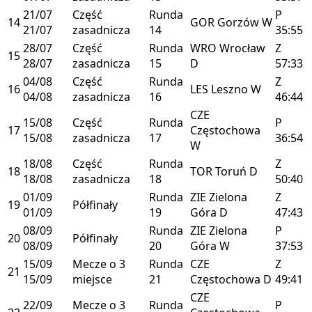
21/07
Część
Runda
P
14
GOR
Gorzów
W
21/07
zasadnicza
14
35:55
28/07
Część
Runda
WRO
Wrocław
Z
15
28/07
zasadnicza
15
D
57:33
04/08
Część
Runda
Z
16
LES
Leszno
W
04/08
zasadnicza
16
46:44
CZE
15/08
Część
Runda
P
17
Częstochowa
15/08
zasadnicza
17
36:54
W
18/08
Część
Runda
Z
18
TOR
Toruń
D
18/08
zasadnicza
18
50:40
01/09
Runda
ZIE
Zielona
Z
19
Półfinały
01/09
19
Góra
D
47:43
08/09
Runda
ZIE
Zielona
P
20
Półfinały
08/09
20
Góra
W
37:53
15/09
Mecze o 3
Runda
CZE
Z
21
15/09
miejsce
21
Częstochowa
D
49:41
CZE
22/09
Mecze o 3
Runda
P