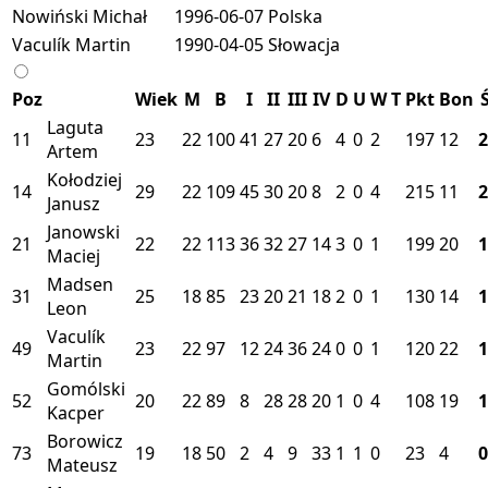
Nowiński Michał
1996-06-07
Polska
Vaculík Martin
1990-04-05
Słowacja
Poz
Wiek
M
B
I
II
III
IV
D
U
W
T
Pkt
Bon
Laguta
11
23
22
100
41
27
20
6
4
0
2
197
12
2
Artem
Kołodziej
14
29
22
109
45
30
20
8
2
0
4
215
11
2
Janusz
Janowski
21
22
22
113
36
32
27
14
3
0
1
199
20
1
Maciej
Madsen
31
25
18
85
23
20
21
18
2
0
1
130
14
1
Leon
Vaculík
49
23
22
97
12
24
36
24
0
0
1
120
22
1
Martin
Gomólski
52
20
22
89
8
28
28
20
1
0
4
108
19
1
Kacper
Borowicz
73
19
18
50
2
4
9
33
1
1
0
23
4
0
Mateusz