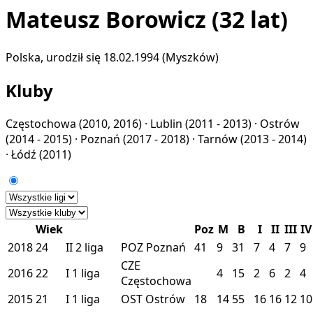
Mateusz Borowicz
(32 lat)
Polska, urodził się 18.02.1994 (Myszków)
Kluby
Częstochowa
(2010, 2016) ·
Lublin
(2011 - 2013) ·
Ostrów
(2014 - 2015) ·
Poznań
(2017 - 2018) ·
Tarnów
(2013 - 2014)
·
Łódź
(2011)
Wiek
Poz
M
B
I
II
III
IV
2018
24
II
2 liga
POZ
Poznań
41
9
31
7
4
7
9
CZE
2016
22
I
1 liga
4
15
2
6
2
4
Częstochowa
2015
21
I
1 liga
OST
Ostrów
18
14
55
16
16
12
10