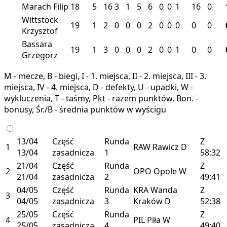
Marach Filip
18
5
16
3
1
5
6
0
0
1
16
0
Wittstock
19
1
2
0
0
0
2
0
0
0
0
0
Krzysztof
Bassara
19
1
3
0
0
0
2
0
0
1
0
0
Grzegorz
M - mecze, B - biegi, I - 1. miejsca, II - 2. miejsca, III - 3.
miejsca, IV - 4. miejsca, D - defekty, U - upadki, W -
wykluczenia, T - taśmy, Pkt - razem punktów, Bon. -
bonusy, Śr./B - średnia punktów w wyścigu
13/04
Część
Runda
Z
1
RAW
Rawicz
D
13/04
zasadnicza
1
58:32
21/04
Część
Runda
Z
2
OPO
Opole
W
21/04
zasadnicza
2
49:41
04/05
Część
Runda
KRA
Wanda
Z
3
04/05
zasadnicza
3
Kraków
D
52:38
25/05
Część
Runda
Z
4
PIL
Piła
W
25/05
zasadnicza
4
49:40