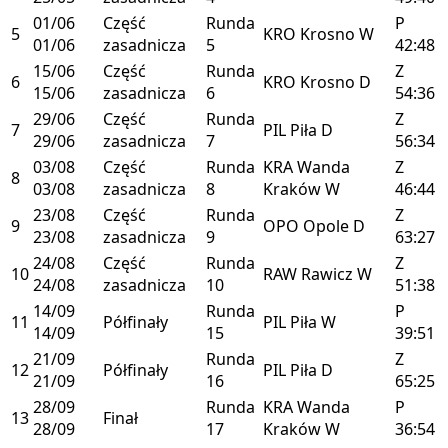
01/06
Część
Runda
P
5
KRO
Krosno
W
01/06
zasadnicza
5
42:48
15/06
Część
Runda
Z
6
KRO
Krosno
D
15/06
zasadnicza
6
54:36
29/06
Część
Runda
Z
7
PIL
Piła
D
29/06
zasadnicza
7
56:34
03/08
Część
Runda
KRA
Wanda
Z
8
03/08
zasadnicza
8
Kraków
W
46:44
23/08
Część
Runda
Z
9
OPO
Opole
D
23/08
zasadnicza
9
63:27
24/08
Część
Runda
Z
10
RAW
Rawicz
W
24/08
zasadnicza
10
51:38
14/09
Runda
P
11
Półfinały
PIL
Piła
W
14/09
15
39:51
21/09
Runda
Z
12
Półfinały
PIL
Piła
D
21/09
16
65:25
28/09
Runda
KRA
Wanda
P
13
Finał
28/09
17
Kraków
W
36:54