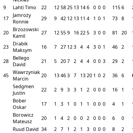
9
Lahti Timo
22
12
58
25
13
14
6
0
0
0
115
6
Jamroży
17
29
9
42
12
13
11
4
1
0
1
73
8
Ronnie
Brzozowski
20
27
12
55
9
16
22
5
3
0
0
81
20
Kamil
Drabik
23
16
7
27
12
3
4
4
3
0
1
46
2
Maksym
Bellego
28
21
5
20
7
2
4
4
0
0
3
29
2
David
Wawrzyniak
45
20
13
46
3
7
13
20
1
0
2
36
6
Marcin
Sedgmen
22
2
9
3
3
1
2
0
0
0
16
1
Justin
Bober
17
1
3
1
0
1
1
0
0
0
4
1
Oskar
Borowicz
20
1
4
2
0
0
2
0
0
0
6
0
Mateusz
Ruud David
34
2
7
1
2
1
3
0
0
0
8
2