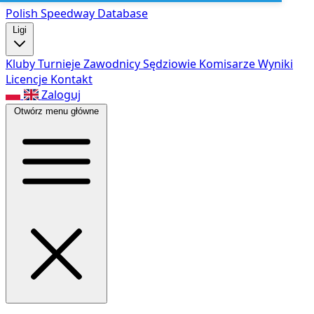
Polish Speed
way Database
Ligi
Kluby
Turnieje
Zawodnicy
Sędziowie
Komisarze
Wyniki
Licencje
Kontakt
Zaloguj
Otwórz menu główne