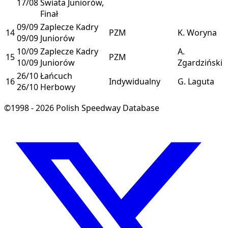
17/08
Świata Juniorów,
Finał
09/09
Zaplecze Kadry
14
PZM
K. Woryna
09/09
Juniorów
10/09
Zaplecze Kadry
A.
15
PZM
10/09
Juniorów
Zgardziński
26/10
Łańcuch
16
Indywidualny
G. Laguta
26/10
Herbowy
©1998 - 2026 Polish Speedway Database