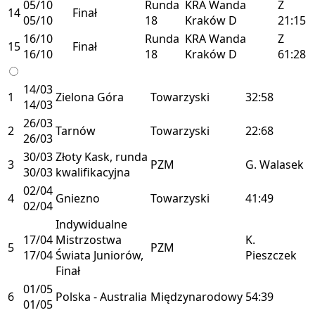
05/10
Runda
KRA
Wanda
Z
14
Finał
05/10
18
Kraków
D
21:15
16/10
Runda
KRA
Wanda
Z
15
Finał
16/10
18
Kraków
D
61:28
14/03
1
Zielona Góra
Towarzyski
32:58
14/03
26/03
2
Tarnów
Towarzyski
22:68
26/03
30/03
Złoty Kask, runda
3
PZM
G. Walasek
30/03
kwalifikacyjna
02/04
4
Gniezno
Towarzyski
41:49
02/04
Indywidualne
17/04
Mistrzostwa
K.
5
PZM
17/04
Świata Juniorów,
Pieszczek
Finał
01/05
6
Polska - Australia
Międzynarodowy
54:39
01/05