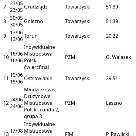
23/05
7
Grudziądz
Towarzyski
51:39
23/05
30/05
8
Gniezno
Towarzyski
51:39
30/05
13/06
9
Toruń
Towarzyski
20:22
13/06
Indywidualne
16/06
Mistrzostwa
10
PZM
G. Walasek
16/06
Polski,
ćwierćfinał
19/06
11
Ostrowianie
Towarzyski
39:51
19/06
Młodzieżowe
Drużynowe
24/06
12
Mistrzostwa
PZM
Leszno
24/06
Polski, runda 2,
grupa 3
Indywidualne
17/08
Mistrzostwa
13
FIM
P. Pawlicki