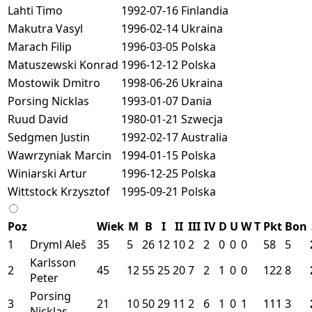
Lahti Timo
1992-07-16
Finlandia
Makutra Vasyl
1996-02-14
Ukraina
Marach Filip
1996-03-05
Polska
Matuszewski Konrad
1996-12-12
Polska
Mostowik Dmitro
1998-06-26
Ukraina
Porsing Nicklas
1993-01-07
Dania
Ruud David
1980-01-21
Szwecja
Sedgmen Justin
1992-02-17
Australia
Wawrzyniak Marcin
1994-01-15
Polska
Winiarski Artur
1996-12-25
Polska
Wittstock Krzysztof
1995-09-21
Polska
Poz
Wiek
M
B
I
II
III
IV
D
U
W
T
Pkt
Bon
1
Dryml Aleš
35
5
26
12
10
2
2
0
0
0
58
5
Karlsson
2
45
12
55
25
20
7
2
1
0
0
122
8
Peter
Porsing
3
21
10
50
29
11
2
6
1
0
1
111
3
Nicklas