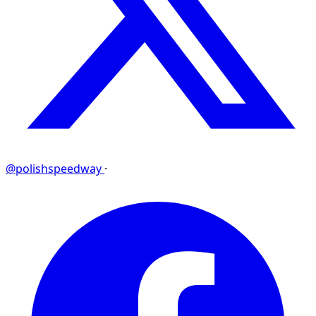
@polishspeedway
·