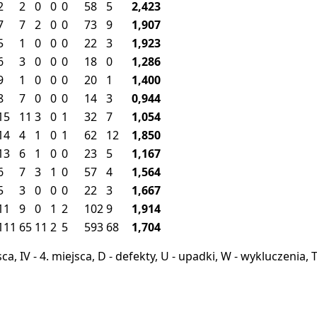
2
2
0
0
0
58
5
2,423
7
7
2
0
0
73
9
1,907
5
1
0
0
0
22
3
1,923
6
3
0
0
0
18
0
1,286
9
1
0
0
0
20
1
1,400
8
7
0
0
0
14
3
0,944
15
11
3
0
1
32
7
1,054
14
4
1
0
1
62
12
1,850
13
6
1
0
0
23
5
1,167
6
7
3
1
0
57
4
1,564
5
3
0
0
0
22
3
1,667
11
9
0
1
2
102
9
1,914
111
65
11
2
5
593
68
1,704
miejsca, IV - 4. miejsca, D - defekty, U - upadki, W - wykluczeni