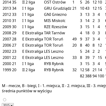
2014
35
II
2 liga
OST
Ostrów
1
5
26
12
10
2013
34
I
1 liga
GRU
Grudziądz
21
10
43
12
15
2012
33
I
1 liga
GNI
Gniezno
3
13
3
4
2010
31
I
1 liga
MIS
Miskolc
3
14
2
3
2009
30
I
1 liga
RZE
Rzeszów
3
15
1
4
2008
29
E
Ekstraliga
TAR
Tarnów
4
18
0
3
2007
28
E
Ekstraliga
TOR
Toruń
49
9
37
3
4
2006
27
E
Ekstraliga
TOR
Toruń
20
8
40
8
12
2002
23
E
Ekstraliga
LES
Leszno
5
24
2
2
2001
22
E
Ekstraliga
LES
Leszno
33
8
39
7
15
2000
21
I
1 liga
RYB
Rybnik
3
15
3
4
1999
20
II
2 liga
RYB
Rybnik
32
12
58
21
14
82
388
94
100
M - mecze, B - biegi, I - 1. miejsca, II - 2. miejsca, III - 3. 
średnia punktów w wyścigu