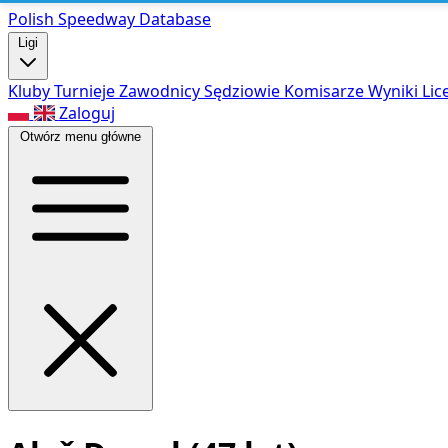
Polish Speed
way Database
Ligi
Kluby
Turnieje
Zawodnicy
Sędziowie
Komisarze
Wyniki
Lic
Zaloguj
Otwórz menu główne