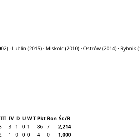
002) ·
Lublin
(2015) ·
Miskolc
(2010) ·
Ostrów
(2014) ·
Rybnik
(
III
IV
D
U
W
T
Pkt
Bon
Śr./B
8
3
1
0
1
86
7
2,214
2
1
0
0
0
4
0
1,000