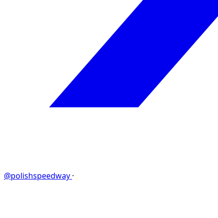
@polishspeedway
·