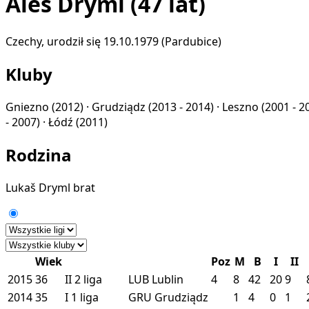
Aleš Dryml
(47 lat)
Czechy, urodził się 19.10.1979 (Pardubice)
Kluby
Gniezno
(2012) ·
Grudziądz
(2013 - 2014) ·
Leszno
(2001 - 2
- 2007) ·
Łódź
(2011)
Rodzina
Lukaš Dryml
brat
Wiek
Poz
M
B
I
II
2015
36
II
2 liga
LUB
Lublin
4
8
42
20
9
2014
35
I
1 liga
GRU
Grudziądz
1
4
0
1