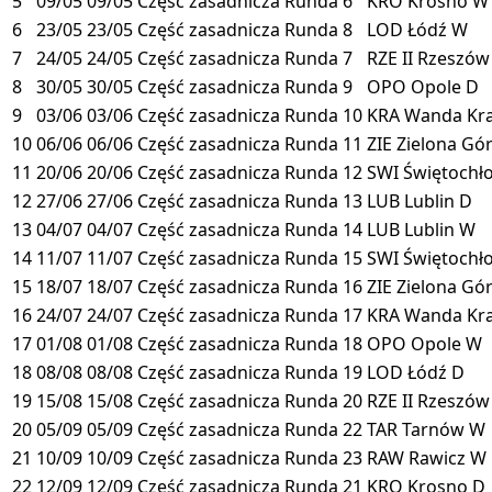
5
09/05
09/05
Część zasadnicza
Runda 6
KRO
Krosno
W
6
23/05
23/05
Część zasadnicza
Runda 8
LOD
Łódź
W
7
24/05
24/05
Część zasadnicza
Runda 7
RZE II
Rzeszów 
8
30/05
30/05
Część zasadnicza
Runda 9
OPO
Opole
D
9
03/06
03/06
Część zasadnicza
Runda 10
KRA
Wanda Kr
10
06/06
06/06
Część zasadnicza
Runda 11
ZIE
Zielona Gó
11
20/06
20/06
Część zasadnicza
Runda 12
SWI
Świętochł
12
27/06
27/06
Część zasadnicza
Runda 13
LUB
Lublin
D
13
04/07
04/07
Część zasadnicza
Runda 14
LUB
Lublin
W
14
11/07
11/07
Część zasadnicza
Runda 15
SWI
Świętochł
15
18/07
18/07
Część zasadnicza
Runda 16
ZIE
Zielona Gó
16
24/07
24/07
Część zasadnicza
Runda 17
KRA
Wanda Kr
17
01/08
01/08
Część zasadnicza
Runda 18
OPO
Opole
W
18
08/08
08/08
Część zasadnicza
Runda 19
LOD
Łódź
D
19
15/08
15/08
Część zasadnicza
Runda 20
RZE II
Rzeszów 
20
05/09
05/09
Część zasadnicza
Runda 22
TAR
Tarnów
W
21
10/09
10/09
Część zasadnicza
Runda 23
RAW
Rawicz
W
22
12/09
12/09
Część zasadnicza
Runda 21
KRO
Krosno
D