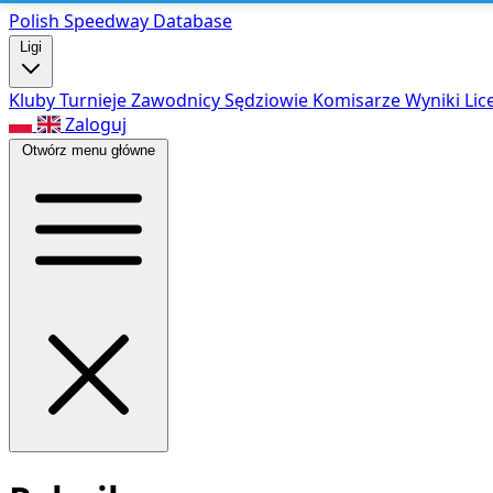
Polish Speed
way Database
Ligi
Kluby
Turnieje
Zawodnicy
Sędziowie
Komisarze
Wyniki
Lic
Zaloguj
Otwórz menu główne