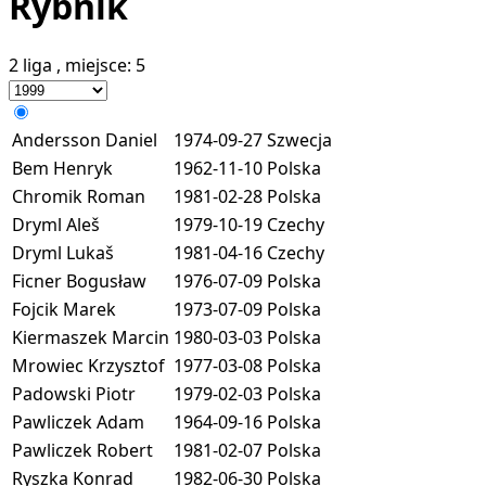
Rybnik
2 liga
, miejsce:
5
Andersson Daniel
1974-09-27
Szwecja
Bem Henryk
1962-11-10
Polska
Chromik Roman
1981-02-28
Polska
Dryml Aleš
1979-10-19
Czechy
Dryml Lukaš
1981-04-16
Czechy
Ficner Bogusław
1976-07-09
Polska
Fojcik Marek
1973-07-09
Polska
Kiermaszek Marcin
1980-03-03
Polska
Mrowiec Krzysztof
1977-03-08
Polska
Padowski Piotr
1979-02-03
Polska
Pawliczek Adam
1964-09-16
Polska
Pawliczek Robert
1981-02-07
Polska
Ryszka Konrad
1982-06-30
Polska