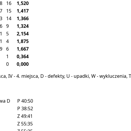
8
16
1,520
7
15
1,417
3
14
1,366
6
9
1,324
1
5
2,154
1
4
1,875
9
6
1,667
1
0,364
0
0,000
miejsca, IV - 4. miejsca, D - defekty, U - upadki, W - wykluczeni
owa
D
P
40:50
P
38:52
Z
49:41
Z
55:35