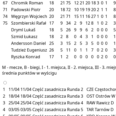
67
Chromik Roman
18
21
75
12
21
20
18
3
0
1
9
71
Padowski Piotr
20
18
72
10
19
19
20
2
1
1
8
74
Węgrzyn Wojciech
20
21
71
15
11
16
27
1
0
1
8
75
Szombierski Rafał
17
9
34
2
9
12
8
1
0
2
3
Dryml Lukaš
18
5
26
9
9
6
2
0
0
0
5
Szmid Łukasz
18
2
8
0
4
3
1
0
0
0
1
Andersson Daniel
25
3
15
2
5
3
5
0
0
0
1
Tudzież Eugeniusz
26
5
11
0
1
1
7
0
2
0
3
Ryszka Konrad
17
1
2
0
0
0
0
0
2
0
0
M - mecze, B - biegi, I - 1. miejsca, II - 2. miejsca, III - 3. 
średnia punktów w wyścigu
1
11/04
11/04
Część zasadnicza
Runda 2
CZE
Częstoch
2
18/04
18/04
Część zasadnicza
Runda 3
OST
Ostrów
W
3
25/04
25/04
Część zasadnicza
Runda 4
RAW
Rawicz
D
4
03/05
03/05
Część zasadnicza
Runda 5
TAR
Tarnów
D