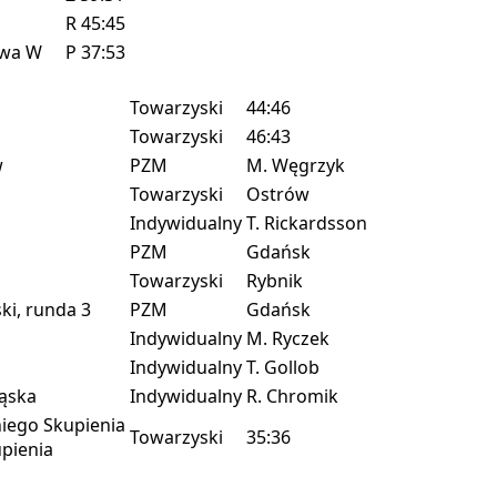
R
45:45
owa
W
P
37:53
Towarzyski
44:46
Towarzyski
46:43
w
PZM
M. Węgrzyk
Towarzyski
Ostrów
Indywidualny
T. Rickardsson
PZM
Gdańsk
Towarzyski
Rybnik
i, runda 3
PZM
Gdańsk
Indywidualny
M. Ryczek
Indywidualny
T. Gollob
ąska
Indywidualny
R. Chromik
iego Skupienia
Towarzyski
35:36
pienia