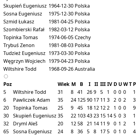
Skupień Eugeniusz
1964-12-30
Polska
Sosna Eugeniusz
1975-12-30
Polska
Szmid Łukasz
1981-04-25
Polska
Szombierski Rafał
1982-03-12
Polska
Topinka Tomas
1974-06-05
Czechy
Trybuś Zenon
1981-08-03
Polska
Tudzież Eugeniusz
1973-03-30
Polska
Węgrzyn Wojciech
1979-04-23
Polska
Wiltshire Todd
1968-09-26
Australia
Poz
Wiek
M
B
I
II
III
IV
D
U
W
T
P
5
Wiltshire Todd
31
8
41
26
9
5
1
0
0
0
1
6
Pawliczek Adam
35
24
125
90
17
11
3
2
0
2
3
20
Topinka Tomas
25
9
45
18
12
12
2
1
0
0
9
30
Skupień Eugeniusz
35
22
103
43
23
15
14
5
0
3
1
32
Dryml Aleš
20
12
58
21
14
11
9
0
1
2
1
65
Sosna Eugeniusz
24
8
36
5
8
17
5
0
1
0
4