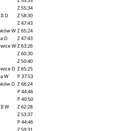
Z
55:35
Z
55:34
II
D
Z
58:30
Z
47:43
aków
W
Z
65:24
ra
D
Z
47:43
owice
W
Z
63:26
Z
60:30
Z
50:40
owice
D
Z
65:25
ra
W
P
37:53
aków
D
Z
66:24
P
44:46
P
40:50
II
W
Z
62:28
Z
53:37
P
44:46
Z
59:31