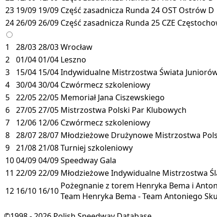
23
19/09
19/09
Część zasadnicza
Runda 24
OST
Ostrów
D
24
26/09
26/09
Część zasadnicza
Runda 25
CZE
Częstoch
1
28/03
28/03
Wrocław
2
01/04
01/04
Leszno
3
15/04
15/04
Indywidualne Mistrzostwa Świata Junioró
4
30/04
30/04
Czwórmecz szkoleniowy
5
22/05
22/05
Memoriał Jana Ciszewskiego
6
27/05
27/05
Mistrzostwa Polski Par Klubowych
7
12/06
12/06
Czwórmecz szkoleniowy
8
28/07
28/07
Młodzieżowe Drużynowe Mistrzostwa Polsk
9
21/08
21/08
Turniej szkoleniowy
10
04/09
04/09
Speedway Gala
11
22/09
22/09
Młodzieżowe Indywidualne Mistrzostwa Śl
Pożegnanie z torem Henryka Bema i Anton
12
16/10
16/10
Team Henryka Bema - Team Antoniego Sku
©1998 - 2026 Polish Speedway Database