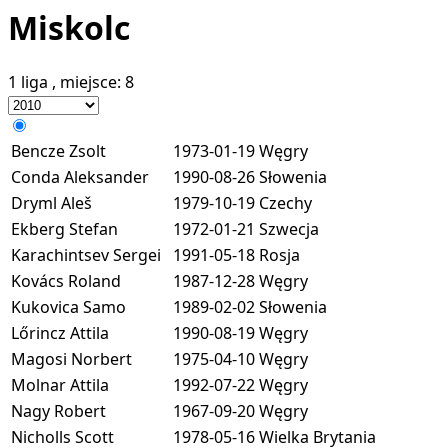
Miskolc
1 liga
, miejsce:
8
Bencze Zsolt
1973-01-19
Węgry
Conda Aleksander
1990-08-26
Słowenia
Dryml Aleš
1979-10-19
Czechy
Ekberg Stefan
1972-01-21
Szwecja
Karachintsev Sergei
1991-05-18
Rosja
Kovács Roland
1987-12-28
Węgry
Kukovica Samo
1989-02-02
Słowenia
Lőrincz Attila
1990-08-19
Węgry
Magosi Norbert
1975-04-10
Węgry
Molnar Attila
1992-07-22
Węgry
Nagy Robert
1967-09-20
Węgry
Nicholls Scott
1978-05-16
Wielka Brytania