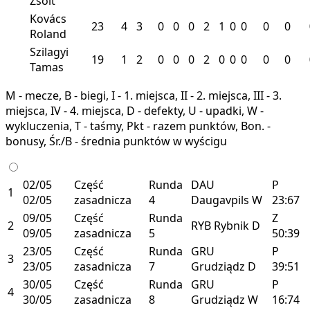
Zsolt
Kovács
23
4
3
0
0
0
2
1
0
0
0
0
Roland
Szilagyi
19
1
2
0
0
0
2
0
0
0
0
0
Tamas
M - mecze, B - biegi, I - 1. miejsca, II - 2. miejsca, III - 3.
miejsca, IV - 4. miejsca, D - defekty, U - upadki, W -
wykluczenia, T - taśmy, Pkt - razem punktów, Bon. -
bonusy, Śr./B - średnia punktów w wyścigu
02/05
Część
Runda
DAU
P
1
02/05
zasadnicza
4
Daugavpils
W
23:67
09/05
Część
Runda
Z
2
RYB
Rybnik
D
09/05
zasadnicza
5
50:39
23/05
Część
Runda
GRU
P
3
23/05
zasadnicza
7
Grudziądz
D
39:51
30/05
Część
Runda
GRU
P
4
30/05
zasadnicza
8
Grudziądz
W
16:74