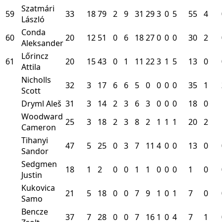
Szatmári
59
33
18
79
2
9
31
29
3
0
5
55
4
László
Conda
60
20
12
51
0
6
18
27
0
0
0
30
2
Aleksander
Lőrincz
61
20
15
43
0
1
11
22
3
1
5
13
0
Attila
Nicholls
32
3
17
6
6
5
0
0
0
0
35
1
Scott
Dryml Aleš
31
3
14
2
3
6
3
0
0
0
18
0
Woodward
25
3
18
2
3
8
2
1
1
1
20
2
Cameron
Tihanyi
47
5
25
0
3
7
11
4
0
0
13
0
Sandor
Sedgmen
18
1
2
0
0
1
1
0
0
0
1
0
Justin
Kukovica
21
5
18
0
0
7
9
1
0
1
7
0
Samo
Bencze
37
7
28
0
0
7
16
1
0
4
7
1