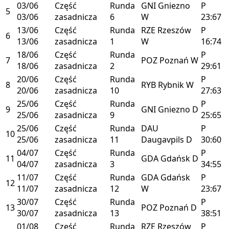
03/06
Część
Runda
GNI
Gniezno
P
5
03/06
zasadnicza
6
W
23:67
13/06
Część
Runda
RZE
Rzeszów
P
6
13/06
zasadnicza
1
W
16:74
18/06
Część
Runda
P
7
POZ
Poznań
W
18/06
zasadnicza
2
29:61
20/06
Część
Runda
P
8
RYB
Rybnik
W
20/06
zasadnicza
10
27:63
25/06
Część
Runda
P
9
GNI
Gniezno
D
25/06
zasadnicza
9
25:65
25/06
Część
Runda
DAU
P
10
25/06
zasadnicza
11
Daugavpils
D
30:60
04/07
Część
Runda
P
11
GDA
Gdańsk
D
04/07
zasadnicza
3
34:55
11/07
Część
Runda
GDA
Gdańsk
P
12
11/07
zasadnicza
12
W
23:67
30/07
Część
Runda
P
13
POZ
Poznań
D
30/07
zasadnicza
13
38:51
01/08
Część
Runda
RZE
Rzeszów
P