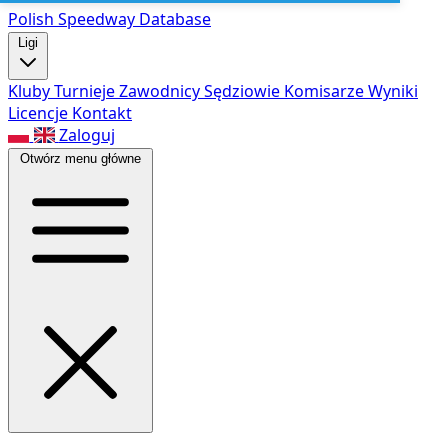
Polish Speed
way Database
Ligi
Kluby
Turnieje
Zawodnicy
Sędziowie
Komisarze
Wyniki
Licencje
Kontakt
Zaloguj
Otwórz menu główne