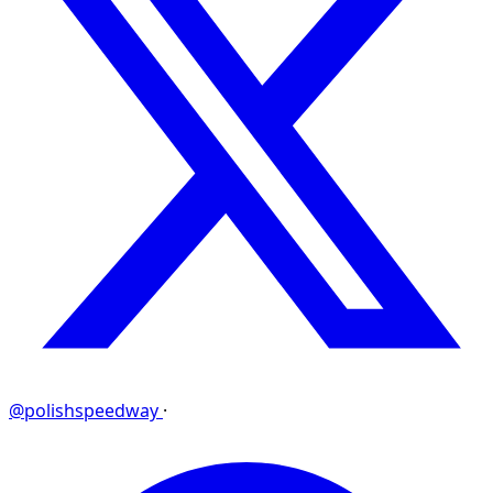
@polishspeedway
·