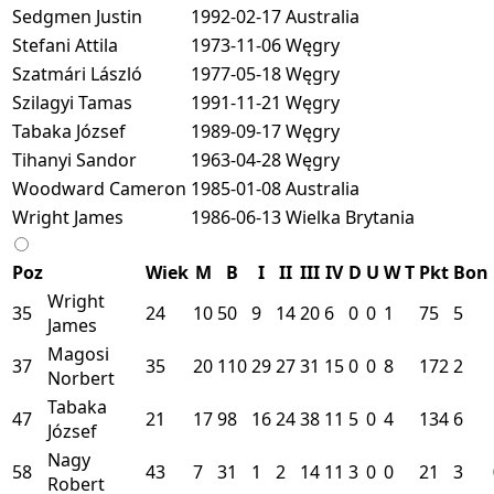
Sedgmen Justin
1992-02-17
Australia
Stefani Attila
1973-11-06
Węgry
Szatmári László
1977-05-18
Węgry
Szilagyi Tamas
1991-11-21
Węgry
Tabaka József
1989-09-17
Węgry
Tihanyi Sandor
1963-04-28
Węgry
Woodward Cameron
1985-01-08
Australia
Wright James
1986-06-13
Wielka Brytania
Poz
Wiek
M
B
I
II
III
IV
D
U
W
T
Pkt
Bon
Wright
35
24
10
50
9
14
20
6
0
0
1
75
5
James
Magosi
37
35
20
110
29
27
31
15
0
0
8
172
2
Norbert
Tabaka
47
21
17
98
16
24
38
11
5
0
4
134
6
József
Nagy
58
43
7
31
1
2
14
11
3
0
0
21
3
Robert