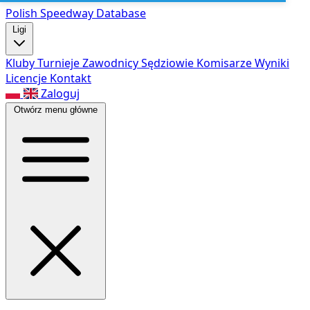
Polish Speed
way Database
Ligi
Kluby
Turnieje
Zawodnicy
Sędziowie
Komisarze
Wyniki
Licencje
Kontakt
Zaloguj
Otwórz menu główne