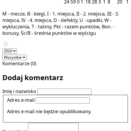
24
59
0
1
18
28
3
1
8
20
1
M - mecze, B - biegi, I - 1. miejsca, II - 2. miejsca, III - 3.
miejsca, IV - 4. miejsca, D - defekty, U - upadki, W -
wykluczenia, T - taśmy, Pkt - razem punktów, Bon. -
bonusy, Śr./B - średnia punktów w wyścigu
Komentarze (0)
Dodaj komentarz
Imię i nazwisko
Adres e-mail
Adres e-mail nie będzie opublikowany.