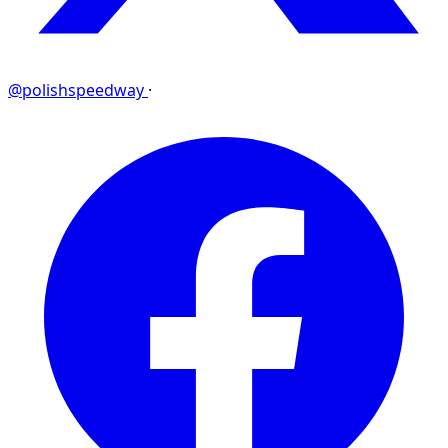
@polishspeedway
·