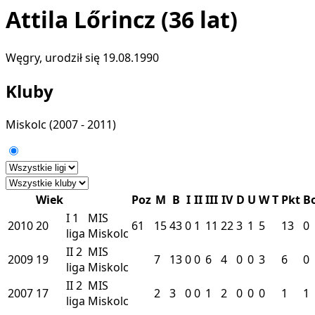
Attila Lőrincz
(36 lat)
Węgry, urodził się 19.08.1990
Kluby
Miskolc
(2007 - 2011)
Wiek
Poz
M
B
I
II
III
IV
D
U
W
T
Pkt
B
I
1
MIS
2010
20
61
15
43
0
1
11
22
3
1
5
13
0
liga
Miskolc
II
2
MIS
2009
19
7
13
0
0
6
4
0
0
3
6
0
liga
Miskolc
II
2
MIS
2007
17
2
3
0
0
1
2
0
0
0
1
1
liga
Miskolc