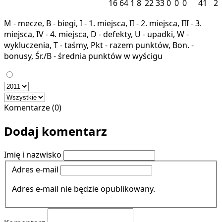
16
64
1
8
22
33
0
0
0
41
2
M - mecze, B - biegi, I - 1. miejsca, II - 2. miejsca, III - 3.
miejsca, IV - 4. miejsca, D - defekty, U - upadki, W -
wykluczenia, T - taśmy, Pkt - razem punktów, Bon. -
bonusy, Śr./B - średnia punktów w wyścigu
Komentarze (0)
Dodaj komentarz
Imię i nazwisko
Adres e-mail
Adres e-mail nie będzie opublikowany.