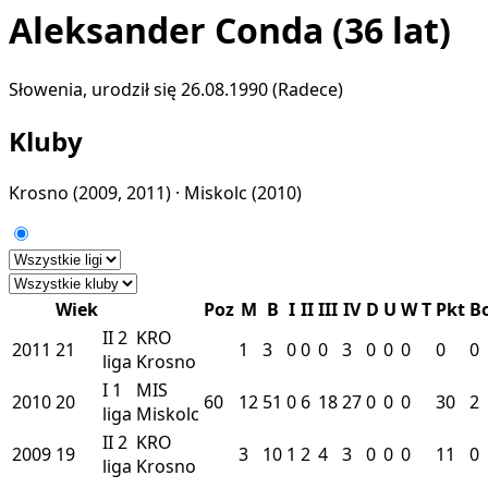
Aleksander Conda
(36 lat)
Słowenia, urodził się 26.08.1990 (Radece)
Kluby
Krosno
(2009, 2011) ·
Miskolc
(2010)
Wiek
Poz
M
B
I
II
III
IV
D
U
W
T
Pkt
B
II
2
KRO
2011
21
1
3
0
0
0
3
0
0
0
0
0
liga
Krosno
I
1
MIS
2010
20
60
12
51
0
6
18
27
0
0
0
30
2
liga
Miskolc
II
2
KRO
2009
19
3
10
1
2
4
3
0
0
0
11
0
liga
Krosno