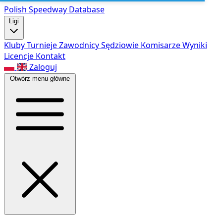
Polish Speed
way Database
Ligi
Kluby
Turnieje
Zawodnicy
Sędziowie
Komisarze
Wyniki
Licencje
Kontakt
Zaloguj
Otwórz menu główne