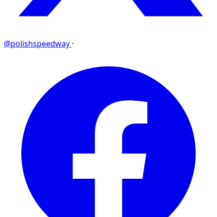
@polishspeedway
·