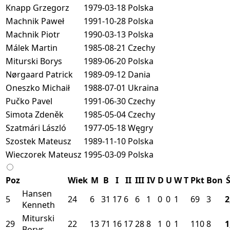
Knapp Grzegorz
1979-03-18
Polska
Machnik Paweł
1991-10-28
Polska
Machnik Piotr
1990-03-13
Polska
Málek Martin
1985-08-21
Czechy
Miturski Borys
1989-06-20
Polska
Nørgaard Patrick
1989-09-12
Dania
Oneszko Michaił
1988-07-01
Ukraina
Pučko Pavel
1991-06-30
Czechy
Simota Zdeněk
1985-05-04
Czechy
Szatmári László
1977-05-18
Węgry
Szostek Mateusz
1989-11-10
Polska
Wieczorek Mateusz
1995-03-09
Polska
Poz
Wiek
M
B
I
II
III
IV
D
U
W
T
Pkt
Bon
Ś
Hansen
5
24
6
31
17
6
6
1
0
0
1
69
3
2
Kenneth
Miturski
29
22
13
71
16
17
28
8
1
0
1
110
8
1
Borys