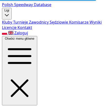
Polish Speed
way Database
Ligi
Kluby
Turnieje
Zawodnicy
Sędziowie
Komisarze
Wyniki
Licencje
Kontakt
Zaloguj
Otwórz menu główne