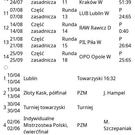
24/07
zasadnicza
11
Kraków
W
51:39
07/08
Część
Runda
P
11
LUB
Lublin
W
07/08
zasadnicza
13
24:65
14/08
Część
Runda
P
12
RAW
Rawicz
D
14/08
zasadnicza
14
0:40
21/08
Część
Runda
P
13
PIL
Piła
W
21/08
zasadnicza
15
26:64
25/09
Część
Runda
P
14
OPO
Opole
W
25/09
zasadnicza
18
25:65
10/04
1
Lublin
Towarzyski
16:32
10/04
13/04
2
Złoty Kask, półfinał
PZM
J. Hampel
13/04
30/04
3
Turniej towarzyski
Turniej
30/04
Indywidualne
02/06
M.
4
Mistrzostwa Polski,
PZM
02/06
Szczepaniak
ćwierćfinał