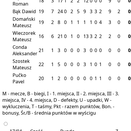
18
3
17
1
2
2
12
0
0
0
9
0
0
Roman
Bąk Dawid
19
7
24
0
2
5
9
3
3
2
9
2
0
Domański
19
2
8
0
1
1
1
1
0
4
3
0
0
Mateusz
Wieczorek
16
6
21
0
1
0
13
3
2
2
2
0
0
Mateusz
Conda
21
1
3
0
0
0
3
0
0
0
0
0
0
Aleksander
Szostek
22
1
5
0
0
0
3
1
0
1
0
0
0
Mateusz
Pučko
20
1
2
0
0
0
0
0
1
1
0
0
0
Pavel
M - mecze, B - biegi, I - 1. miejsca, II - 2. miejsca, III - 3.
miejsca, IV - 4. miejsca, D - defekty, U - upadki, W -
wykluczenia, T - taśmy, Pkt - razem punktów, Bon. -
bonusy, Śr./B - średnia punktów w wyścigu