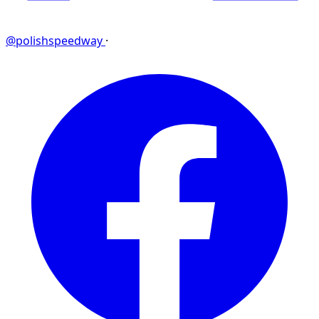
@polishspeedway
·