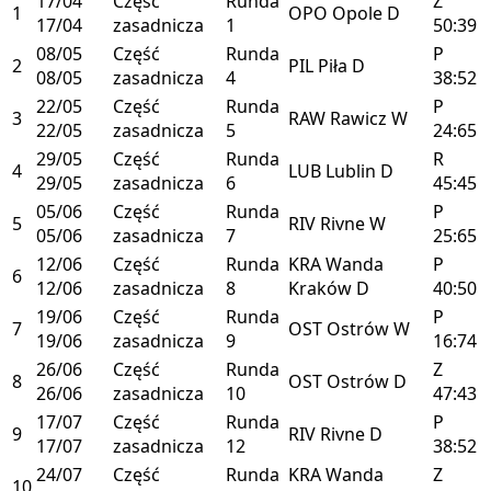
17/04
Część
Runda
Z
1
OPO
Opole
D
17/04
zasadnicza
1
50:39
08/05
Część
Runda
P
2
PIL
Piła
D
08/05
zasadnicza
4
38:52
22/05
Część
Runda
P
3
RAW
Rawicz
W
22/05
zasadnicza
5
24:65
29/05
Część
Runda
R
4
LUB
Lublin
D
29/05
zasadnicza
6
45:45
05/06
Część
Runda
P
5
RIV
Rivne
W
05/06
zasadnicza
7
25:65
12/06
Część
Runda
KRA
Wanda
P
6
12/06
zasadnicza
8
Kraków
D
40:50
19/06
Część
Runda
P
7
OST
Ostrów
W
19/06
zasadnicza
9
16:74
26/06
Część
Runda
Z
8
OST
Ostrów
D
26/06
zasadnicza
10
47:43
17/07
Część
Runda
P
9
RIV
Rivne
D
17/07
zasadnicza
12
38:52
24/07
Część
Runda
KRA
Wanda
Z
10