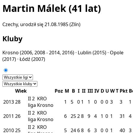
Martin Málek
(41 lat)
Czechy, urodził się 21.08.1985 (Zlín)
Kluby
Krosno
(2006, 2008 - 2014, 2016) ·
Lublin
(2015) ·
Opole
(2017) ·
Łódź
(2007)
Wiek
Poz
M
B
I
II
III
IV
D
U
W
T
Pkt
B
II
2
KRO
2013
28
1
5
0
1
1
0
0
0
3
3
1
liga
Krosno
II
2
KRO
2011
26
6
25
2
8
9
4
1
0
1
31
4
liga
Krosno
II
2
KRO
2010
25
5
24
6
8
6
3
0
0
1
40
3