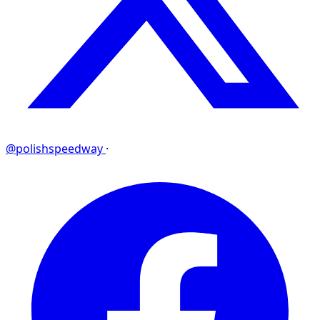
@polishspeedway
·