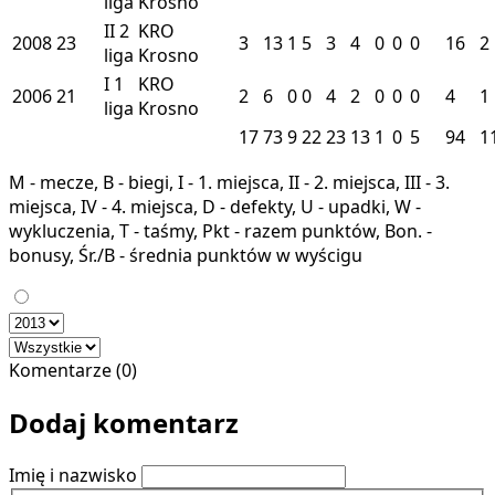
liga
Krosno
II
2
KRO
2008
23
3
13
1
5
3
4
0
0
0
16
2
liga
Krosno
I
1
KRO
2006
21
2
6
0
0
4
2
0
0
0
4
1
liga
Krosno
17
73
9
22
23
13
1
0
5
94
1
M - mecze, B - biegi, I - 1. miejsca, II - 2. miejsca, III - 3.
miejsca, IV - 4. miejsca, D - defekty, U - upadki, W -
wykluczenia, T - taśmy, Pkt - razem punktów, Bon. -
bonusy, Śr./B - średnia punktów w wyścigu
Komentarze (0)
Dodaj komentarz
Imię i nazwisko