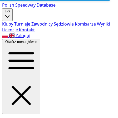
Polish Speed
way Database
Ligi
Kluby
Turnieje
Zawodnicy
Sędziowie
Komisarze
Wyniki
Licencje
Kontakt
Zaloguj
Otwórz menu główne