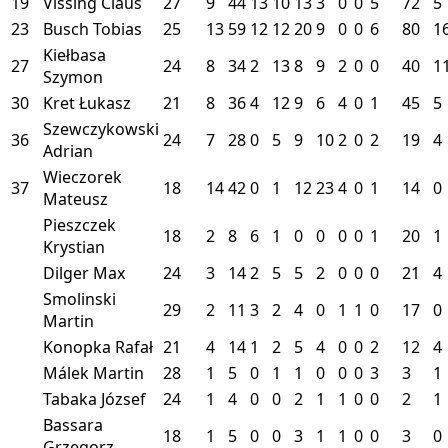
19
Vissing Claus
27
9
44
13
10
13
3
0
0
5
72
5
23
Busch Tobias
25
13
59
12
12
20
9
0
0
6
80
1
Kiełbasa
27
24
8
34
2
13
8
9
2
0
0
40
1
Szymon
30
Kret Łukasz
21
8
36
4
12
9
6
4
0
1
45
5
Szewczykowski
36
24
7
28
0
5
9
10
2
0
2
19
4
Adrian
Wieczorek
37
18
14
42
0
1
12
23
4
0
1
14
0
Mateusz
Pieszczek
18
2
8
6
1
0
0
0
0
1
20
1
Krystian
Dilger Max
24
3
14
2
5
5
2
0
0
0
21
4
Smolinski
29
2
11
3
2
4
0
1
1
0
17
0
Martin
Konopka Rafał
21
4
14
1
2
5
4
0
0
2
12
4
Málek Martin
28
1
5
0
1
1
0
0
0
3
3
1
Tabaka József
24
1
4
0
0
2
1
1
0
0
2
1
Bassara
18
1
5
0
0
3
1
1
0
0
3
0
Grzegorz