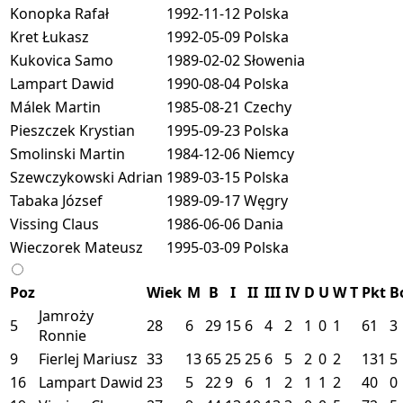
Konopka Rafał
1992-11-12
Polska
Kret Łukasz
1992-05-09
Polska
Kukovica Samo
1989-02-02
Słowenia
Lampart Dawid
1990-08-04
Polska
Málek Martin
1985-08-21
Czechy
Pieszczek Krystian
1995-09-23
Polska
Smolinski Martin
1984-12-06
Niemcy
Szewczykowski Adrian
1989-03-15
Polska
Tabaka József
1989-09-17
Węgry
Vissing Claus
1986-06-06
Dania
Wieczorek Mateusz
1995-03-09
Polska
Poz
Wiek
M
B
I
II
III
IV
D
U
W
T
Pkt
B
Jamroży
5
28
6
29
15
6
4
2
1
0
1
61
3
Ronnie
9
Fierlej Mariusz
33
13
65
25
25
6
5
2
0
2
131
5
16
Lampart Dawid
23
5
22
9
6
1
2
1
1
2
40
0