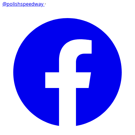
@polishspeedway
·