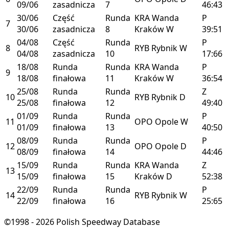
09/06
zasadnicza
7
46:43
30/06
Część
Runda
KRA
Wanda
P
7
30/06
zasadnicza
8
Kraków
W
39:51
04/08
Część
Runda
P
8
RYB
Rybnik
W
04/08
zasadnicza
10
17:66
18/08
Runda
Runda
KRA
Wanda
P
9
18/08
finałowa
11
Kraków
W
36:54
25/08
Runda
Runda
Z
10
RYB
Rybnik
D
25/08
finałowa
12
49:40
01/09
Runda
Runda
P
11
OPO
Opole
W
01/09
finałowa
13
40:50
08/09
Runda
Runda
P
12
OPO
Opole
D
08/09
finałowa
14
44:46
15/09
Runda
Runda
KRA
Wanda
Z
13
15/09
finałowa
15
Kraków
D
52:38
22/09
Runda
Runda
P
14
RYB
Rybnik
W
22/09
finałowa
16
25:65
©1998 - 2026 Polish Speedway Database