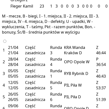
Fleger Kamil
23
1
3
0
0
0
3
0
0
0
0
0
M - mecze, B - biegi, I - 1. miejsca, II - 2. miejsca, III - 3.
miejsca, IV - 4. miejsca, D - defekty, U - upadki, W -
wykluczenia, T - taśmy, Pkt - razem punktów, Bon. -
bonusy, Śr./B - średnia punktów w wyścigu
21/04
Część
Runda
KRA
Wanda
Z
1
21/04
zasadnicza
3
Kraków
D
46:44
28/04
Część
Runda
P
2
OPO
Opole
W
28/04
zasadnicza
4
36:54
05/05
Część
Runda
Z
3
RYB
Rybnik
D
05/05
zasadnicza
1
46:43
12/05
Część
Runda
Z
4
PIL
Piła
W
12/05
zasadnicza
5
53:37
26/05
Część
Runda
Z
5
PIL
Piła
D
26/05
zasadnicza
6
51:39
09/06
Część
Runda
Z
6
OPO
Opole
D