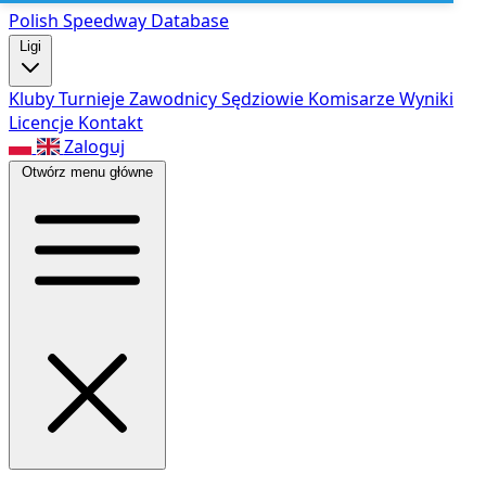
Polish Speed
way Database
Ligi
Kluby
Turnieje
Zawodnicy
Sędziowie
Komisarze
Wyniki
Licencje
Kontakt
Zaloguj
Otwórz menu główne