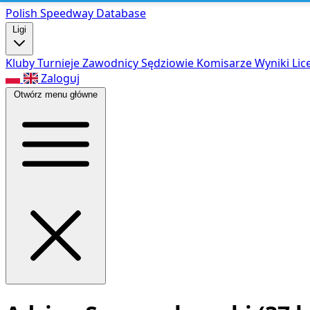
Polish Speed
way Database
Ligi
Kluby
Turnieje
Zawodnicy
Sędziowie
Komisarze
Wyniki
Lic
Zaloguj
Otwórz menu główne