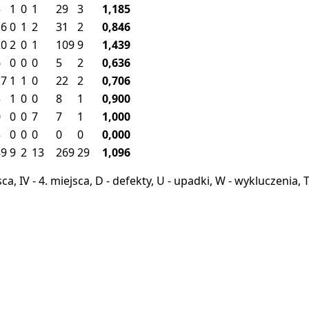
5
1
0
1
29
3
1,185
16
0
1
2
31
2
0,846
20
2
0
1
109
9
1,439
6
0
0
0
5
2
0,636
17
1
1
0
22
2
0,706
3
1
0
0
8
1
0,900
0
0
0
7
7
1
1,000
5
0
0
0
0
0
0,000
89
9
2
13
269
29
1,096
miejsca, IV - 4. miejsca, D - defekty, U - upadki, W - wykluczeni