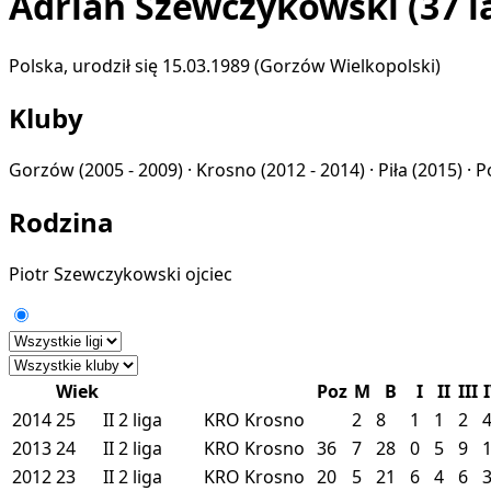
Adrian Szewczykowski
(37 l
Polska, urodził się 15.03.1989 (Gorzów Wielkopolski)
Kluby
Gorzów
(2005 - 2009) ·
Krosno
(2012 - 2014) ·
Piła
(2015) ·
P
Rodzina
Piotr Szewczykowski
ojciec
Wiek
Poz
M
B
I
II
III
2014
25
II
2 liga
KRO
Krosno
2
8
1
1
2
2013
24
II
2 liga
KRO
Krosno
36
7
28
0
5
9
2012
23
II
2 liga
KRO
Krosno
20
5
21
6
4
6