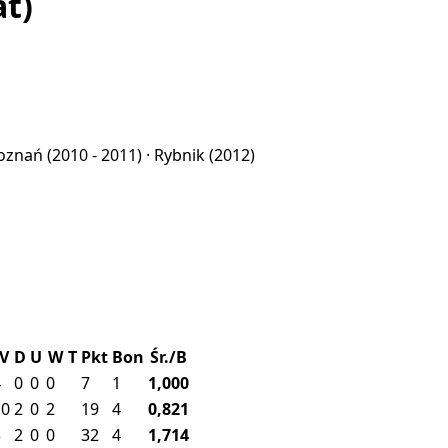
at)
oznań
(2010 - 2011) ·
Rybnik
(2012)
IV
D
U
W
T
Pkt
Bon
Śr./B
4
0
0
0
7
1
1,000
10
2
0
2
19
4
0,821
3
2
0
0
32
4
1,714