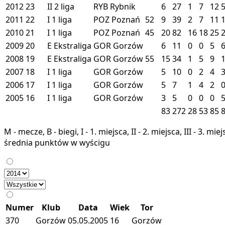
2012
23
II
2 liga
RYB
Rybnik
6
27
1
7
12
2011
22
I
1 liga
POZ
Poznań
52
9
39
2
7
11
2010
21
I
1 liga
POZ
Poznań
45
20
82
16
18
25
2009
20
E
Ekstraliga
GOR
Gorzów
6
11
0
0
5
2008
19
E
Ekstraliga
GOR
Gorzów
55
15
34
1
5
9
2007
18
I
1 liga
GOR
Gorzów
5
10
0
2
4
2006
17
I
1 liga
GOR
Gorzów
5
7
1
4
2
2005
16
I
1 liga
GOR
Gorzów
3
5
0
0
0
83
272
28
53
85
M - mecze, B - biegi, I - 1. miejsca, II - 2. miejsca, III - 3. 
średnia punktów w wyścigu
Numer
Klub
Data
Wiek
Tor
370
Gorzów
05.05.2005
16
Gorzów