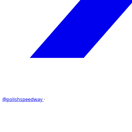
@polishspeedway
·