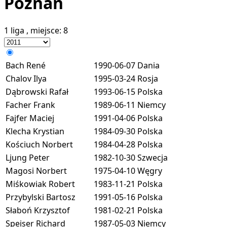
Poznań
1 liga
, miejsce:
8
Bach René
1990-06-07
Dania
Chalov Ilya
1995-03-24
Rosja
Dąbrowski Rafał
1993-06-15
Polska
Facher Frank
1989-06-11
Niemcy
Fajfer Maciej
1991-04-06
Polska
Klecha Krystian
1984-09-30
Polska
Kościuch Norbert
1984-04-28
Polska
Ljung Peter
1982-10-30
Szwecja
Magosi Norbert
1975-04-10
Węgry
Miśkowiak Robert
1983-11-21
Polska
Przybylski Bartosz
1991-05-16
Polska
Słaboń Krzysztof
1981-02-21
Polska
Speiser Richard
1987-05-03
Niemcy