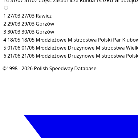
14
31/07
31/07
Część zasadnicza
Runda 14
GRU
Grudziąd
1
27/03
27/03
Rawicz
2
29/03
29/03
Gorzów
3
30/03
30/03
Gorzów
4
18/05
18/05
Młodzieżowe Mistrzostwa Polski Par Klubow
5
01/06
01/06
Młodzieżowe Drużynowe Mistrzostwa Wielk
6
21/06
21/06
Młodzieżowe Drużynowe Mistrzostwa Polski
©1998 - 2026 Polish Speedway Database