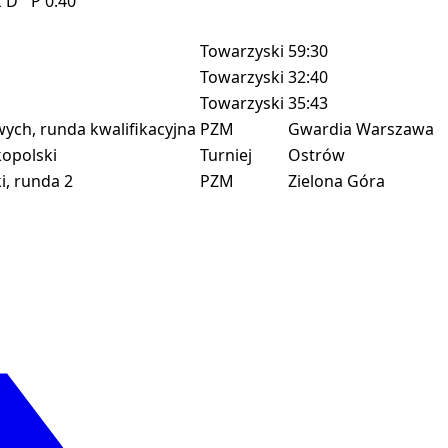
z
D
P
0:40
Towarzyski
59:30
Towarzyski
32:40
Towarzyski
35:43
ych, runda kwalifikacyjna
PZM
Gwardia Warszawa
opolski
Turniej
Ostrów
, runda 2
PZM
Zielona Góra