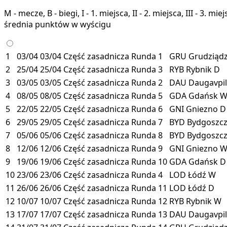
M - mecze, B - biegi, I - 1. miejsca, II - 2. miejsca, III - 3. 
średnia punktów w wyścigu
1
03/04
03/04
Część zasadnicza
Runda 1
GRU
Grudziąd
2
25/04
25/04
Część zasadnicza
Runda 3
RYB
Rybnik
D
3
03/05
03/05
Część zasadnicza
Runda 2
DAU
Daugavpi
4
08/05
08/05
Część zasadnicza
Runda 5
GDA
Gdańsk
5
22/05
22/05
Część zasadnicza
Runda 6
GNI
Gniezno
D
6
29/05
29/05
Część zasadnicza
Runda 7
BYD
Bydgoszc
7
05/06
05/06
Część zasadnicza
Runda 8
BYD
Bydgoszc
8
12/06
12/06
Część zasadnicza
Runda 9
GNI
Gniezno
9
19/06
19/06
Część zasadnicza
Runda 10
GDA
Gdańsk
D
10
23/06
23/06
Część zasadnicza
Runda 4
LOD
Łódź
W
11
26/06
26/06
Część zasadnicza
Runda 11
LOD
Łódź
D
12
10/07
10/07
Część zasadnicza
Runda 12
RYB
Rybnik
W
13
17/07
17/07
Część zasadnicza
Runda 13
DAU
Daugavpi