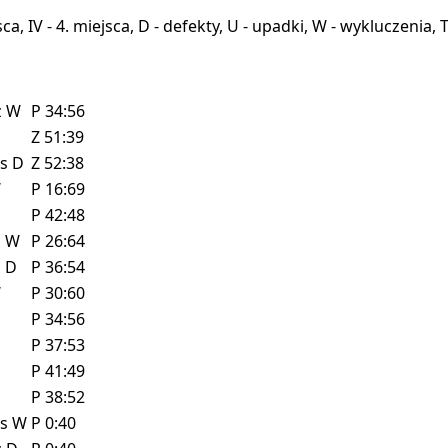
miejsca, IV - 4. miejsca, D - defekty, U - upadki, W - wykluczeni
z
W
P
34:56
Z
51:39
ls
D
Z
52:38
W
P
16:69
P
42:48
z
W
P
26:64
z
D
P
36:54
W
P
30:60
P
34:56
P
37:53
P
41:49
P
38:52
ls
W
P
0:40