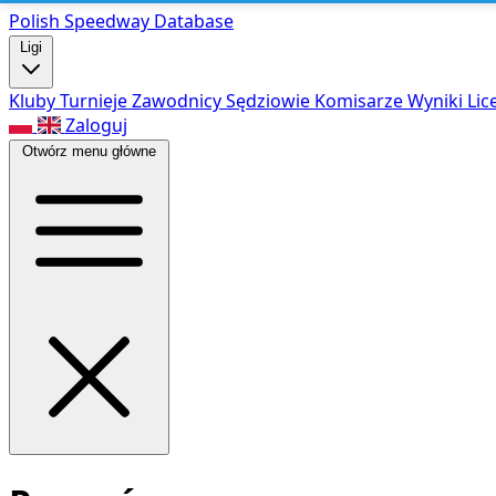
Polish Speed
way Database
Ligi
Kluby
Turnieje
Zawodnicy
Sędziowie
Komisarze
Wyniki
Lic
Zaloguj
Otwórz menu główne