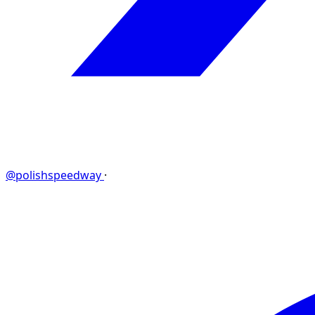
@polishspeedway
·