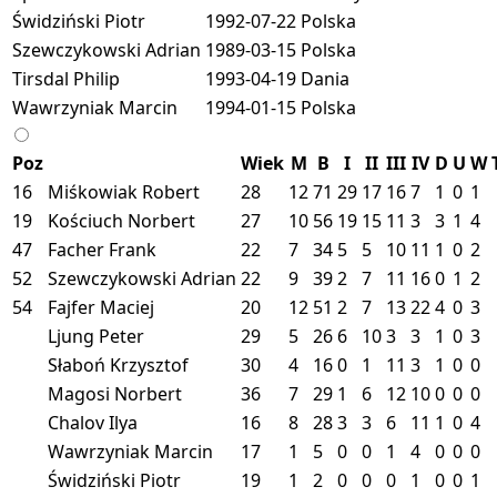
Świdziński Piotr
1992-07-22
Polska
Szewczykowski Adrian
1989-03-15
Polska
Tirsdal Philip
1993-04-19
Dania
Wawrzyniak Marcin
1994-01-15
Polska
Poz
Wiek
M
B
I
II
III
IV
D
U
W
16
Miśkowiak Robert
28
12
71
29
17
16
7
1
0
1
19
Kościuch Norbert
27
10
56
19
15
11
3
3
1
4
47
Facher Frank
22
7
34
5
5
10
11
1
0
2
52
Szewczykowski Adrian
22
9
39
2
7
11
16
0
1
2
54
Fajfer Maciej
20
12
51
2
7
13
22
4
0
3
Ljung Peter
29
5
26
6
10
3
3
1
0
3
Słaboń Krzysztof
30
4
16
0
1
11
3
1
0
0
Magosi Norbert
36
7
29
1
6
12
10
0
0
0
Chalov Ilya
16
8
28
3
3
6
11
1
0
4
Wawrzyniak Marcin
17
1
5
0
0
1
4
0
0
0
Świdziński Piotr
19
1
2
0
0
0
1
0
0
1