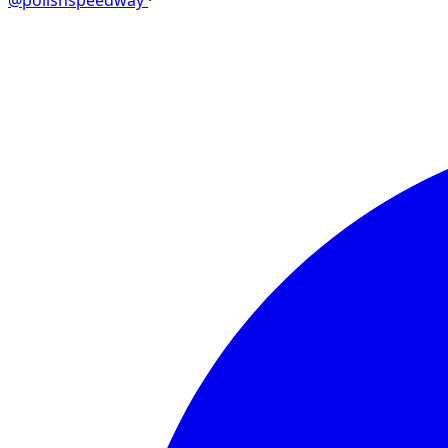
@polishspeedway
·