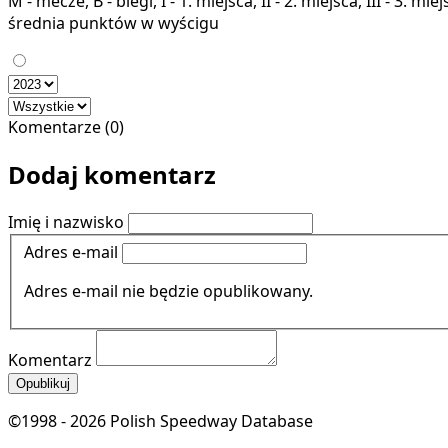
M - mecze, B - biegi, I - 1. miejsca, II - 2. miejsca, III - 3. 
średnia punktów w wyścigu
Komentarze (0)
Dodaj komentarz
Imię i nazwisko
Adres e-mail
Adres e-mail nie będzie opublikowany.
Komentarz
Opublikuj
©1998 - 2026 Polish Speedway Database