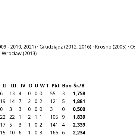
009 - 2010, 2021) ·
Grudziądz
(2012, 2016) ·
Krosno
(2005) ·
O
·
Wrocław
(2013)
II
III
IV
D
U
W
T
Pkt
Bon
Śr./B
6
13
4
0
0
0
55
3
1,758
19
14
7
2
0
2
121
5
1,881
0
3
3
0
0
0
3
0
0,500
22
22
1
2
1
1
105
9
1,839
17
5
3
1
0
2
141
4
2,339
15
10
6
1
0
3
166
6
2,234