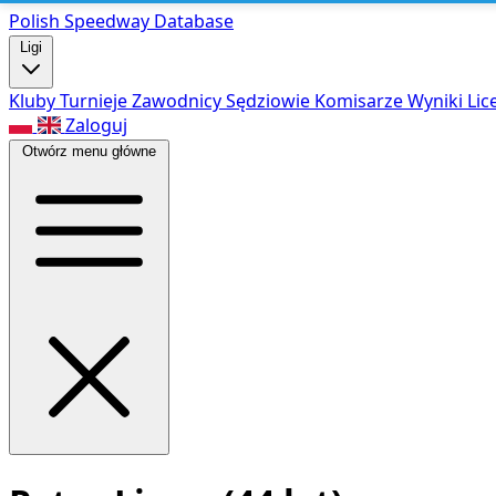
Polish Speed
way Database
Ligi
Kluby
Turnieje
Zawodnicy
Sędziowie
Komisarze
Wyniki
Lic
Zaloguj
Otwórz menu główne