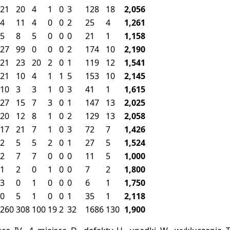
21
20
4
1
0
3
128
18
2,056
4
11
4
0
0
2
25
4
1,261
5
8
5
0
0
0
21
1
1,158
27
99
0
0
0
2
174
10
2,190
21
23
20
2
0
1
119
12
1,541
21
10
4
1
1
5
153
10
2,145
10
3
3
1
0
3
41
1
1,615
27
15
7
3
0
1
147
13
2,025
20
12
8
1
0
2
129
13
2,058
17
21
7
1
0
3
72
7
1,426
2
5
5
2
0
1
27
5
1,524
2
7
7
0
0
0
11
5
1,000
1
2
0
1
0
0
7
2
1,800
3
0
1
0
0
0
6
1
1,750
0
5
1
0
0
1
35
1
2,118
260
308
100
19
2
32
1686
130
1,900