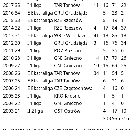
2017
35
I
1 liga
TAR
Tarnów
11
16
71
22
2016
34
E
Ekstraliga
GRU
Grudziądz
5
23
2
2015
33
E
Ekstraliga
RZE
Rzeszów
5
19
1
2014
32
I
1 liga
RZE
Rzeszów
4
17
84
37
2013
31
E
Ekstraliga
WRO
Wrocław
41
18
85
18
2012
30
I
1 liga
GRU
Grudziądz
3
16
76
34
2011
29
I
1 liga
POZ
Poznań
5
26
6
2010
28
I
1 liga
GNI
Gniezno
14
17
79
26
2009
27
I
1 liga
GNI
Gniezno
10
16
69
26
2008
26
E
Ekstraliga
TAR
Tarnów
34
11
54
5
2007
25
E
Ekstraliga
TAR
Tarnów
6
21
6
2006
24
E
Ekstraliga
CZE
Częstochowa
4
16
0
2005
23
I
1 liga
KRO
Krosno
1
5
1
2004
22
I
1 liga
GNI
Gniezno
1
4
0
2003
21
II
2 liga
OST
Ostrów
4
17
10
203
956
316