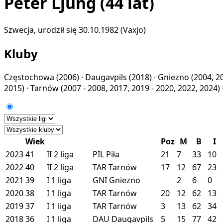
Peter Ljung
(44 lat)
Szwecja, urodził się 30.10.1982 (Vaxjo)
Kluby
Częstochowa
(2006) ·
Daugavpils
(2018) ·
Gniezno
(2004, 2
2015) ·
Tarnów
(2007 - 2008, 2017, 2019 - 2020, 2022, 2024) 
Wiek
Poz
M
B
I
2023
41
II
2 liga
PIL
Piła
21
7
33
10
2022
40
II
2 liga
TAR
Tarnów
17
12
67
23
2021
39
I
1 liga
GNI
Gniezno
2
6
0
2020
38
I
1 liga
TAR
Tarnów
20
12
62
13
2019
37
I
1 liga
TAR
Tarnów
3
13
62
34
2018
36
I
1 liga
DAU
Daugavpils
5
15
77
42