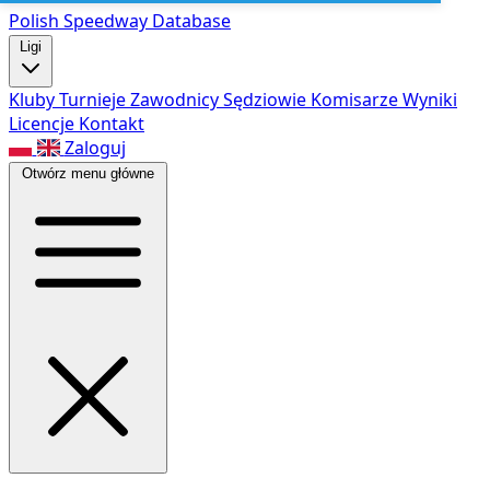
Polish Speed
way Database
Ligi
Kluby
Turnieje
Zawodnicy
Sędziowie
Komisarze
Wyniki
Licencje
Kontakt
Zaloguj
Otwórz menu główne