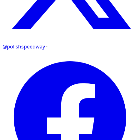
@polishspeedway
·