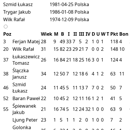
Szmid Łukasz
1981-04-25
Polska
Trygar Jakub
1986-01-08
Polska
Wilk Rafał
1974-12-09
Polska
Poz
Wiek
M
B
I
II
III
IV
D
U
W
T
Pkt
Bon
3
Ferjan Matej
28
9
49
33
7
5
2
1
0
1
118
4
20
Wilk Rafał
31
15
82
23
29
21
7
0
0
2
148
10
Łukaszewicz
37
26
16
84
21
18
25
16
3
0
1
124
4
Tomasz
Ślączka
38
34
12
50
7
12
18
6
4
1
2
63
11
Janusz
Szmid
46
24
11
45
5
11
13
7
7
0
2
50
7
Łukasz
52
Baran Paweł
22
10
45
2
12
11
16
1
2
1
41
5
Śpiewanek
55
21
16
74
5
12
24
32
1
0
0
63
9
Jakub
Ljung Peter
23
1
5
1
1
2
0
1
0
0
7
2
Golonka