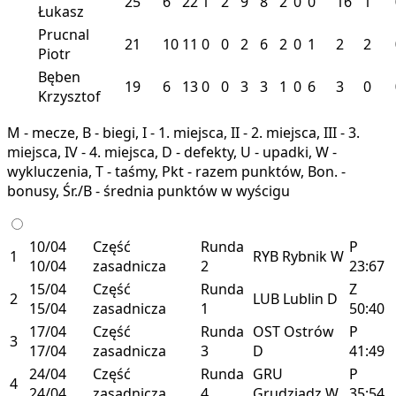
25
6
22
1
2
9
8
2
0
0
16
1
Łukasz
Prucnal
21
10
11
0
0
2
6
2
0
1
2
2
Piotr
Bęben
19
6
13
0
0
3
3
1
0
6
3
0
Krzysztof
M - mecze, B - biegi, I - 1. miejsca, II - 2. miejsca, III - 3.
miejsca, IV - 4. miejsca, D - defekty, U - upadki, W -
wykluczenia, T - taśmy, Pkt - razem punktów, Bon. -
bonusy, Śr./B - średnia punktów w wyścigu
10/04
Część
Runda
P
1
RYB
Rybnik
W
10/04
zasadnicza
2
23:67
15/04
Część
Runda
Z
2
LUB
Lublin
D
15/04
zasadnicza
1
50:40
17/04
Część
Runda
OST
Ostrów
P
3
17/04
zasadnicza
3
D
41:49
24/04
Część
Runda
GRU
P
4
24/04
zasadnicza
4
Grudziądz
W
35:54