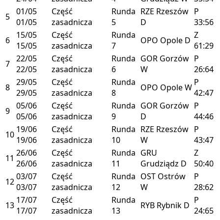
01/05
Część
Runda
RZE
Rzeszów
P
5
01/05
zasadnicza
5
D
33:56
15/05
Część
Runda
Z
6
OPO
Opole
D
15/05
zasadnicza
7
61:29
22/05
Część
Runda
GOR
Gorzów
P
7
22/05
zasadnicza
6
W
26:64
29/05
Część
Runda
P
8
OPO
Opole
W
29/05
zasadnicza
8
42:47
05/06
Część
Runda
GOR
Gorzów
P
9
05/06
zasadnicza
9
D
44:46
19/06
Część
Runda
RZE
Rzeszów
P
10
19/06
zasadnicza
10
W
43:47
26/06
Część
Runda
GRU
Z
11
26/06
zasadnicza
11
Grudziądz
D
50:40
03/07
Część
Runda
OST
Ostrów
P
12
03/07
zasadnicza
12
W
28:62
17/07
Część
Runda
P
13
RYB
Rybnik
D
17/07
zasadnicza
13
24:65