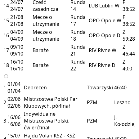
24/07
Część
Runda
P
14
LUB
Lublin
W
24/07
zasadnicza
14
38:52
21/08
Mecze o
Runda
P
15
OPO
Opole
W
21/08
utrzymanie
17
38:52
04/09
Mecze o
Runda
Z
16
OPO
Opole
D
04/09
utrzymanie
18
59:28
09/10
Runda
Z
17
Baraże
RIV
Rivne
W
09/10
21
46:44
16/10
Runda
Z
18
Baraże
RIV
Rivne
D
16/10
22
40:0
01/04
1
Debrecen
Towarzyski
46:40
01/04
02/06
Mistrzostwa Polski Par
2
PZM
Leszno
02/06
Klubowych, półfinał
Indywidualne
16/06
J.
3
Mistrzostwa Polski,
PZM
16/06
Kołodziej
ćwierćfinał
15/07
Hajdu Volan KSŻ - KSŻ
4
Towarzyski
45:29