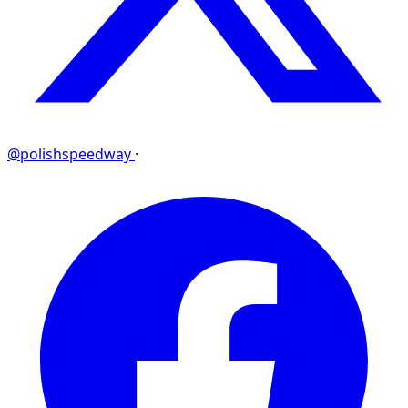
@polishspeedway
·