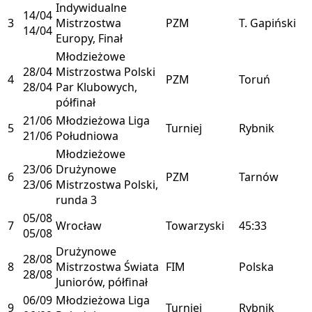
Indywidualne
14/04
3
Mistrzostwa
PZM
T. Gapiński
14/04
Europy, Finał
Młodzieżowe
28/04
Mistrzostwa Polski
4
PZM
Toruń
28/04
Par Klubowych,
półfinał
21/06
Młodzieżowa Liga
5
Turniej
Rybnik
21/06
Południowa
Młodzieżowe
23/06
Drużynowe
6
PZM
Tarnów
23/06
Mistrzostwa Polski,
runda 3
05/08
7
Wrocław
Towarzyski
45:33
05/08
Drużynowe
28/08
8
Mistrzostwa Świata
FIM
Polska
28/08
Juniorów, półfinał
06/09
Młodzieżowa Liga
9
Turniej
Rybnik