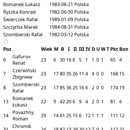
Romanek Łukasz
1983-08-21
Polska
Ryszka Konrad
1982-06-30
Polska
Świerczek Rafał
1989-01-09
Polska
Szczyrba Marek
1984-08-31
Polska
Szombierski Rafał
1982-03-12
Polska
Poz
Wiek
M
B
I
II
III
IV
D
U
W
T
Pkt
Bon
Gafurov
6
23
6
30
16
6
5
1
1
0
1
65
4
Renat
Czerwiński
7
23
17
80
35
26
11
4
4
0
0
168
15
Zbigniew
Szombierski
8
23
17
85
36
25
16
6
2
0
0
174
19
Rafał
Romanek
13
22
9
42
20
6
9
4
2
0
1
81
6
Łukasz
Povazhny
14
29
14
61
25
15
6
12
1
1
1
111
12
Roman
Chromik
31
24
18
82
13
29
20
12
7
0
1
117
21