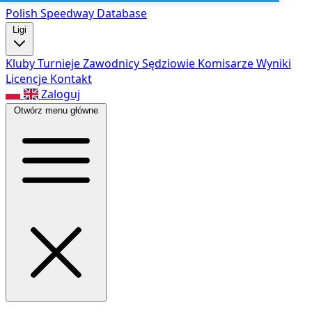
Polish Speed
way Database
Ligi
Kluby
Turnieje
Zawodnicy
Sędziowie
Komisarze
Wyniki
Licencje
Kontakt
Zaloguj
Otwórz menu główne