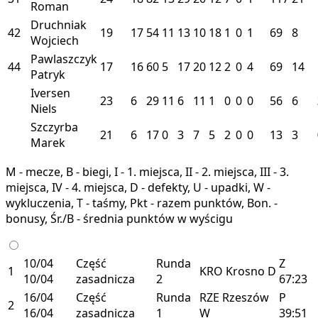
Roman
Druchniak
42
19
17
54
11
13
10
18
1
0
1
69
8
Wojciech
Pawlaszczyk
44
17
16
60
5
17
20
12
2
0
4
69
14
Patryk
Iversen
23
6
29
11
6
11
1
0
0
0
56
6
Niels
Szczyrba
21
6
17
0
3
7
5
2
0
0
13
3
Marek
M - mecze, B - biegi, I - 1. miejsca, II - 2. miejsca, III - 3.
miejsca, IV - 4. miejsca, D - defekty, U - upadki, W -
wykluczenia, T - taśmy, Pkt - razem punktów, Bon. -
bonusy, Śr./B - średnia punktów w wyścigu
10/04
Część
Runda
Z
1
KRO
Krosno
D
10/04
zasadnicza
2
67:23
16/04
Część
Runda
RZE
Rzeszów
P
2
16/04
zasadnicza
1
W
39:51