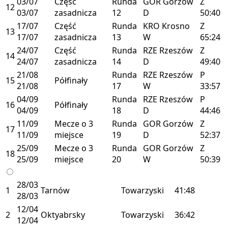
03/07
Część
Runda
GOR
Gorzów
Z
12
03/07
zasadnicza
12
D
50:40
17/07
Część
Runda
KRO
Krosno
Z
13
17/07
zasadnicza
13
W
65:24
24/07
Część
Runda
RZE
Rzeszów
Z
14
24/07
zasadnicza
14
D
49:40
21/08
Runda
RZE
Rzeszów
P
15
Półfinały
21/08
17
W
33:57
04/09
Runda
RZE
Rzeszów
P
16
Półfinały
04/09
18
D
44:46
11/09
Mecze o 3
Runda
GOR
Gorzów
Z
17
11/09
miejsce
19
D
52:37
25/09
Mecze o 3
Runda
GOR
Gorzów
Z
18
25/09
miejsce
20
W
50:39
28/03
1
Tarnów
Towarzyski
41:48
28/03
12/04
2
Oktyabrsky
Towarzyski
36:42
12/04