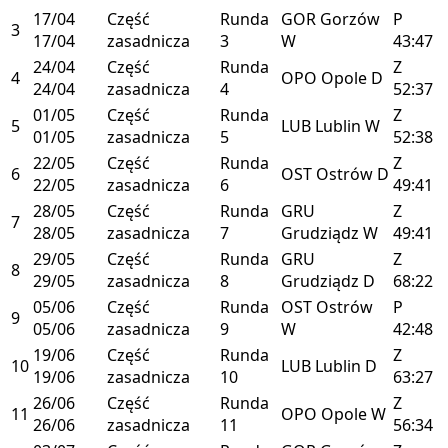
17/04
Część
Runda
GOR
Gorzów
P
3
17/04
zasadnicza
3
W
43:47
24/04
Część
Runda
Z
4
OPO
Opole
D
24/04
zasadnicza
4
52:37
01/05
Część
Runda
Z
5
LUB
Lublin
W
01/05
zasadnicza
5
52:38
22/05
Część
Runda
Z
6
OST
Ostrów
D
22/05
zasadnicza
6
49:41
28/05
Część
Runda
GRU
Z
7
28/05
zasadnicza
7
Grudziądz
W
49:41
29/05
Część
Runda
GRU
Z
8
29/05
zasadnicza
8
Grudziądz
D
68:22
05/06
Część
Runda
OST
Ostrów
P
9
05/06
zasadnicza
9
W
42:48
19/06
Część
Runda
Z
10
LUB
Lublin
D
19/06
zasadnicza
10
63:27
26/06
Część
Runda
Z
11
OPO
Opole
W
26/06
zasadnicza
11
56:34