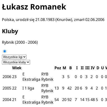
Łukasz Romanek
Polska, urodził się 21.08.1983 (Knurów), zmarł 02.06.2006
Kluby
Rybnik
(2000 - 2006)
Wiek
Poz
M
B
I
II
III
IV
D
U
E
RYB
2006
23
3
5
0
0
3
2
0
0
0
Ekstraliga
Rybnik
RYB
2005
22
I
1 liga
13
9
42
20
6
9
4
2
0
1
Rybnik
E
RYB
2004
21
54
20
92
7
14
15
48
5
0
3
Ekstraliga
Rybnik