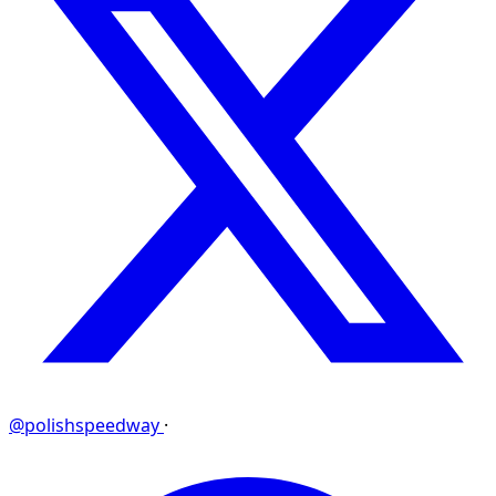
@polishspeedway
·