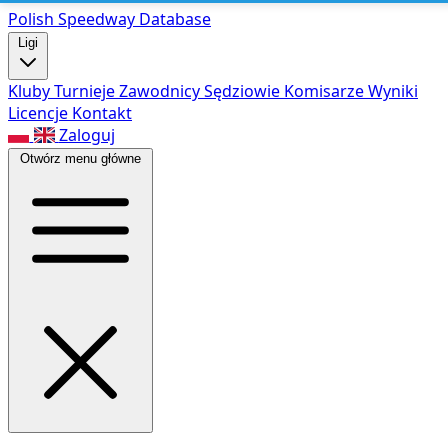
Polish Speed
way Database
Ligi
Kluby
Turnieje
Zawodnicy
Sędziowie
Komisarze
Wyniki
Licencje
Kontakt
Zaloguj
Otwórz menu główne