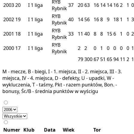
RYB
2003
20
I
1 liga
37
20
63
16
14
14
16
2
1
0
Rybnik
RYB
2002
19
I
1 liga
40
14
56
16
8
9
18
1
1
3
Rybnik
RYB
2001
18
I
1 liga
33
11
40
8
8
15
6
1
0
2
Rybnik
RYB
2000
17
I
1 liga
2
2
0
1
0
0
0
0
1
Rybnik
79
300
67
51
65
94
11
2
1
M - mecze, B - biegi, I - 1. miejsca, II - 2. miejsca, III - 3.
miejsca, IV - 4. miejsca, D - defekty, U - upadki, W -
wykluczenia, T - taśmy, Pkt - razem punktów, Bon. -
bonusy, Śr./B - średnia punktów w wyścigu
Numer
Klub
Data
Wiek
Tor