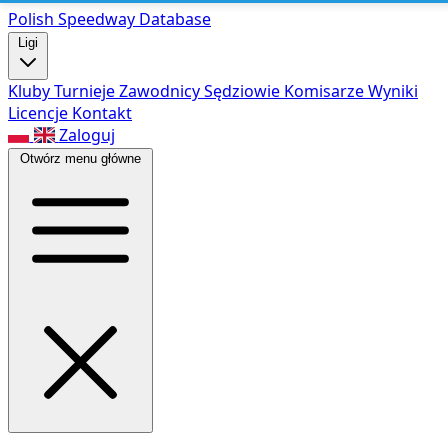
Polish Speed
way Database
Ligi
Kluby
Turnieje
Zawodnicy
Sędziowie
Komisarze
Wyniki
Licencje
Kontakt
Zaloguj
Otwórz menu główne