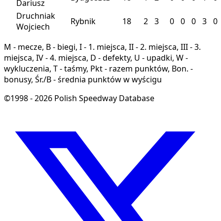
Dariusz
Druchniak
Rybnik
18
2
3
0
0
0
3
0
Wojciech
M - mecze, B - biegi, I - 1. miejsca, II - 2. miejsca, III - 3.
miejsca, IV - 4. miejsca, D - defekty, U - upadki, W -
wykluczenia, T - taśmy, Pkt - razem punktów, Bon. -
bonusy, Śr./B - średnia punktów w wyścigu
©1998 - 2026 Polish Speedway Database