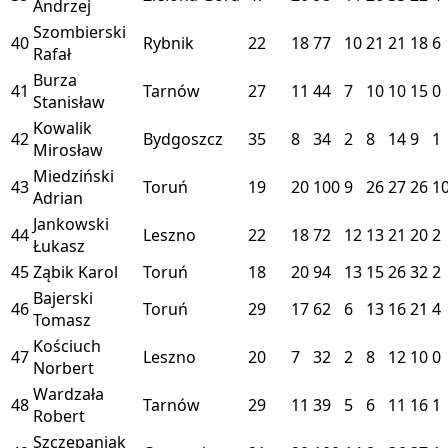
Andrzej
Szombierski
40
Rybnik
22
18
77
10
21
21
18
6
Rafał
Burza
41
Tarnów
27
11
44
7
10
10
15
0
Stanisław
Kowalik
42
Bydgoszcz
35
8
34
2
8
14
9
1
Mirosław
Miedziński
43
Toruń
19
20
100
9
26
27
26
1
Adrian
Jankowski
44
Leszno
22
18
72
12
13
21
20
2
Łukasz
45
Ząbik Karol
Toruń
18
20
94
13
15
26
32
2
Bajerski
46
Toruń
29
17
62
6
13
16
21
4
Tomasz
Kościuch
47
Leszno
20
7
32
2
8
12
10
0
Norbert
Wardzała
48
Tarnów
29
11
39
5
6
11
16
1
Robert
Szczepaniak