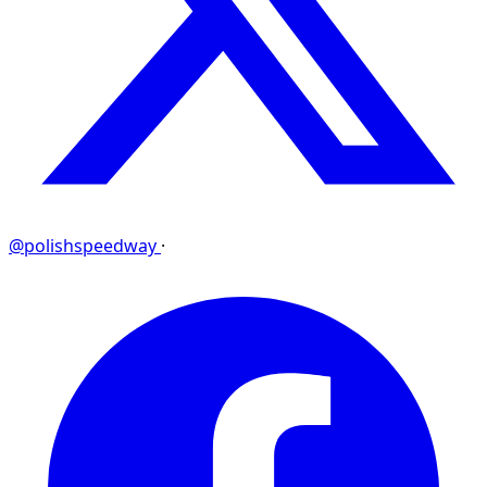
@polishspeedway
·