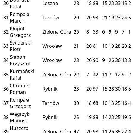
30
Leszno
28
18
88
15
23
33
15
2
Rafał
Rempała
31
Tarnów
20
20
93
21
19
23
24
5
Marcin
Kłopot
32
Zielona Góra
26
8
33
6
9
9
7
1
Grzegorz
Świderski
33
Wrocław
21
20
81
10
19
28
20
2
Piotr
Słaboń
34
Wrocław
23
20
90
9
26
36
13
3
Krzysztof
Kurmański
35
Zielona Góra
22
7
42
11
7
12
9
2
Rafał
Chromik
36
Rybnik
23
20
97
15
28
30
18
5
Roman
Rempała
37
Tarnów
30
18
68
10
13
25
16
4
Grzegorz
Węgrzyk
38
Rybnik
25
19
88
14
23
25
19
6
Mariusz
Huszcza
39
Zielona Góra
47
20
98
11
26
35
22
4