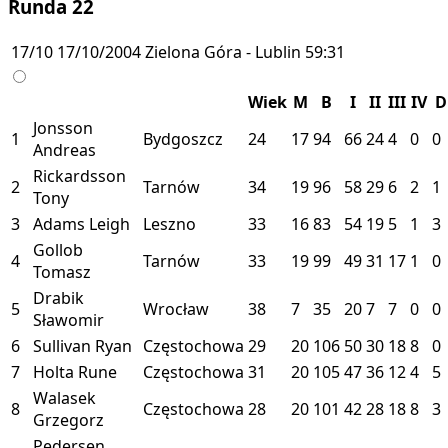
Runda 22
17/10
17/10/2004
Zielona Góra - Lublin
59:31
Wiek
M
B
I
II
III
IV
D
Jonsson
1
Bydgoszcz
24
17
94
66
24
4
0
0
Andreas
Rickardsson
2
Tarnów
34
19
96
58
29
6
2
1
Tony
3
Adams Leigh
Leszno
33
16
83
54
19
5
1
3
Gollob
4
Tarnów
33
19
99
49
31
17
1
0
Tomasz
Drabik
5
Wrocław
38
7
35
20
7
7
0
0
Sławomir
6
Sullivan Ryan
Częstochowa
29
20
106
50
30
18
8
0
7
Holta Rune
Częstochowa
31
20
105
47
36
12
4
5
Walasek
8
Częstochowa
28
20
101
42
28
18
8
3
Grzegorz
Pedersen