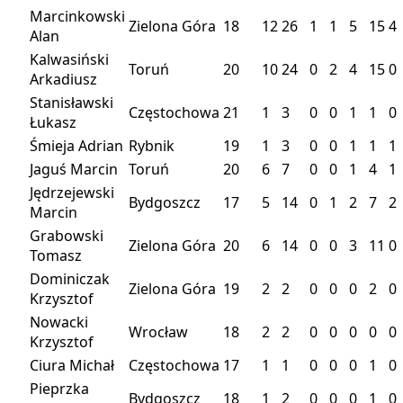
Marcinkowski
Zielona Góra
18
12
26
1
1
5
15
4
Alan
Kalwasiński
Toruń
20
10
24
0
2
4
15
0
Arkadiusz
Stanisławski
Częstochowa
21
1
3
0
0
1
1
0
Łukasz
Śmieja Adrian
Rybnik
19
1
3
0
0
1
1
1
Jaguś Marcin
Toruń
20
6
7
0
0
1
4
1
Jędrzejewski
Bydgoszcz
17
5
14
0
1
2
7
2
Marcin
Grabowski
Zielona Góra
20
6
14
0
0
3
11
0
Tomasz
Dominiczak
Zielona Góra
19
2
2
0
0
0
2
0
Krzysztof
Nowacki
Wrocław
18
2
2
0
0
0
0
0
Krzysztof
Ciura Michał
Częstochowa
17
1
1
0
0
0
1
0
Pieprzka
Bydgoszcz
18
1
2
0
0
0
1
0