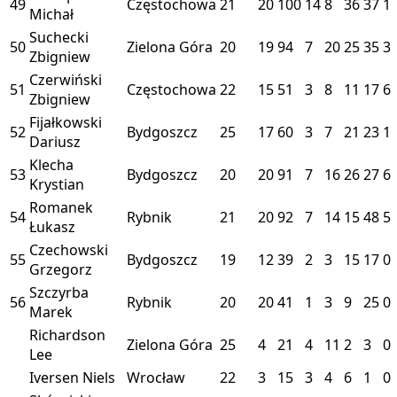
49
Częstochowa
21
20
100
14
8
36
37
1
Michał
Suchecki
50
Zielona Góra
20
19
94
7
20
25
35
3
Zbigniew
Czerwiński
51
Częstochowa
22
15
51
3
8
11
17
6
Zbigniew
Fijałkowski
52
Bydgoszcz
25
17
60
3
7
21
23
1
Dariusz
Klecha
53
Bydgoszcz
20
20
91
7
16
26
27
6
Krystian
Romanek
54
Rybnik
21
20
92
7
14
15
48
5
Łukasz
Czechowski
55
Bydgoszcz
19
12
39
2
3
15
17
0
Grzegorz
Szczyrba
56
Rybnik
20
20
41
1
3
9
25
0
Marek
Richardson
Zielona Góra
25
4
21
4
11
2
3
0
Lee
Iversen Niels
Wrocław
22
3
15
3
4
6
1
0