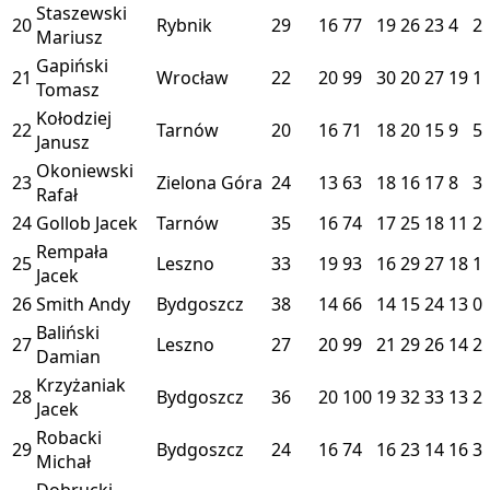
Staszewski
20
Rybnik
29
16
77
19
26
23
4
2
Mariusz
Gapiński
21
Wrocław
22
20
99
30
20
27
19
1
Tomasz
Kołodziej
22
Tarnów
20
16
71
18
20
15
9
5
Janusz
Okoniewski
23
Zielona Góra
24
13
63
18
16
17
8
3
Rafał
24
Gollob Jacek
Tarnów
35
16
74
17
25
18
11
2
Rempała
25
Leszno
33
19
93
16
29
27
18
1
Jacek
26
Smith Andy
Bydgoszcz
38
14
66
14
15
24
13
0
Baliński
27
Leszno
27
20
99
21
29
26
14
2
Damian
Krzyżaniak
28
Bydgoszcz
36
20
100
19
32
33
13
2
Jacek
Robacki
29
Bydgoszcz
24
16
74
16
23
14
16
3
Michał
Dobrucki