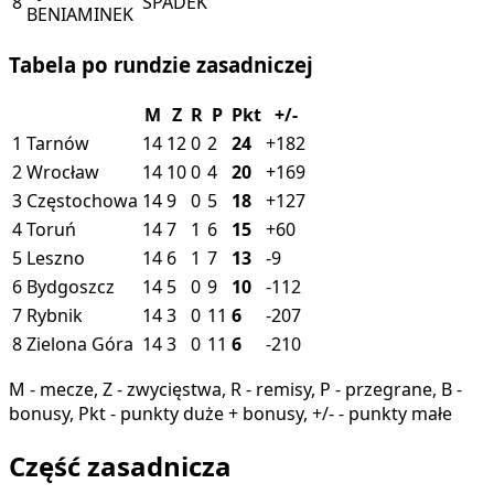
8
SPADEK
BENIAMINEK
Tabela po rundzie zasadniczej
M
Z
R
P
Pkt
+/-
1
Tarnów
14
12
0
2
24
+182
2
Wrocław
14
10
0
4
20
+169
3
Częstochowa
14
9
0
5
18
+127
4
Toruń
14
7
1
6
15
+60
5
Leszno
14
6
1
7
13
-9
6
Bydgoszcz
14
5
0
9
10
-112
7
Rybnik
14
3
0
11
6
-207
8
Zielona Góra
14
3
0
11
6
-210
M - mecze, Z - zwycięstwa, R - remisy, P - przegrane, B -
bonusy, Pkt - punkty duże + bonusy, +/- - punkty małe
Część zasadnicza