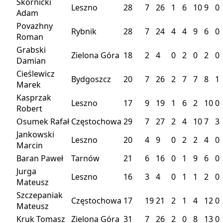
Skórnicki
Leszno
28
7
26
1
6
10
9
0
Adam
Povazhny
Rybnik
28
7
24
4
4
9
6
0
Roman
Grabski
Zielona Góra
18
2
4
0
2
0
2
0
Damian
Cieślewicz
Bydgoszcz
20
7
26
2
7
7
8
1
Marek
Kasprzak
Leszno
17
9
19
1
6
2
10
0
Robert
Osumek Rafał
Częstochowa
29
7
27
2
4
10
7
3
Jankowski
Leszno
20
4
9
0
2
2
4
0
Marcin
Baran Paweł
Tarnów
21
6
16
0
1
9
6
0
Jurga
Leszno
16
3
4
0
1
1
2
0
Mateusz
Szczepaniak
Częstochowa
17
19
21
2
1
4
12
0
Mateusz
Kruk Tomasz
Zielona Góra
31
7
26
2
0
8
13
0