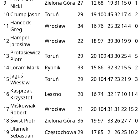
9
Zielona Góra
27
12
68
19
31
15
0
1
Nicki
10
Crump Jason
Toruń
29
19
100
45
32
17
4
2
Hancock
11
Wrocław
34
16
76
25
32
14
4
0
Greg
Hampel
12
Wrocław
22
18
97
39
30
19
9
0
Jarosław
Protasiewicz
13
Toruń
29
20
109
43
30
25
4
5
Piotr
14
Loram Mark
Rybnik
33
15
86
32
32
15
5
2
Jaguś
15
Toruń
29
20
104
47
23
21
9
3
Wiesław
Kasprzak
16
Leszno
20
16
74
32
17
10
11
4
Krzysztof
Miśkowiak
17
Wrocław
21
20
104
31
31
22
15
2
Robert
18
Świst Piotr
Zielona Góra
36
19
97
33
26
27
7
0
Ułamek
19
Częstochowa
29
17
85
2
26
25
10
2
Sebastian