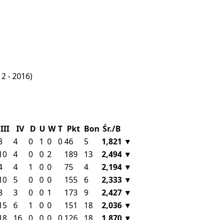
12 - 2016)
III
IV
D
U
W
T
Pkt
Bon
Śr./B
8
4
0
1
0
0
46
5
1,821
▼
10
4
0
0
2
189
13
2,494
▼
4
4
1
0
0
75
4
2,194
▼
10
5
0
0
0
155
6
2,333
▼
8
3
0
0
1
173
9
2,427
▼
15
6
1
0
0
151
18
2,036
▼
18
16
0
0
0
0
126
18
1,870
▼