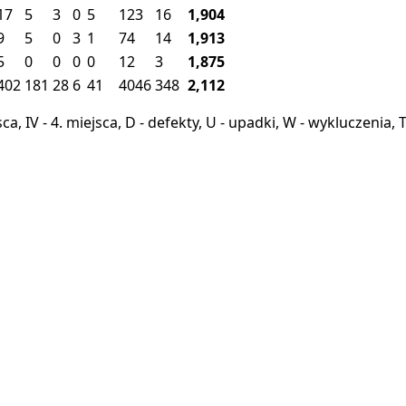
17
5
3
0
5
123
16
1,904
9
5
0
3
1
74
14
1,913
5
0
0
0
0
12
3
1,875
402
181
28
6
41
4046
348
2,112
miejsca, IV - 4. miejsca, D - defekty, U - upadki, W - wykluczeni