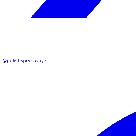
@polishspeedway
·