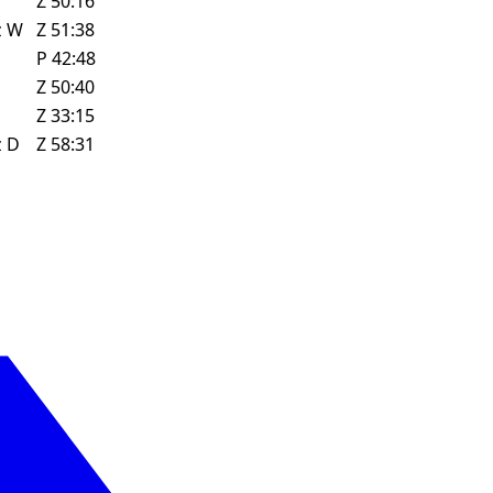
Z
50:16
z
W
Z
51:38
P
42:48
Z
50:40
Z
33:15
z
D
Z
58:31