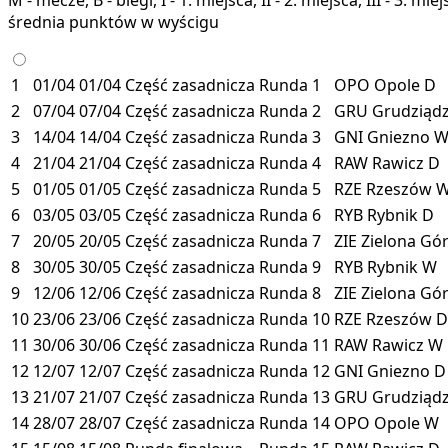
średnia punktów w wyścigu
1
01/04
01/04
Część zasadnicza
Runda 1
OPO
Opole
D
2
07/04
07/04
Część zasadnicza
Runda 2
GRU
Grudziąd
3
14/04
14/04
Część zasadnicza
Runda 3
GNI
Gniezno
4
21/04
21/04
Część zasadnicza
Runda 4
RAW
Rawicz
D
5
01/05
01/05
Część zasadnicza
Runda 5
RZE
Rzeszów
6
03/05
03/05
Część zasadnicza
Runda 6
RYB
Rybnik
D
7
20/05
20/05
Część zasadnicza
Runda 7
ZIE
Zielona Gó
8
30/05
30/05
Część zasadnicza
Runda 9
RYB
Rybnik
W
9
12/06
12/06
Część zasadnicza
Runda 8
ZIE
Zielona Gó
10
23/06
23/06
Część zasadnicza
Runda 10
RZE
Rzeszów
D
11
30/06
30/06
Część zasadnicza
Runda 11
RAW
Rawicz
W
12
12/07
12/07
Część zasadnicza
Runda 12
GNI
Gniezno
D
13
21/07
21/07
Część zasadnicza
Runda 13
GRU
Grudziąd
14
28/07
28/07
Część zasadnicza
Runda 14
OPO
Opole
W