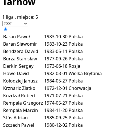
Tarnów
1 liga
, miejsce:
5
Baran Paweł
1983-10-30
Polska
Baran Sławomir
1983-10-23
Polska
Bendzera Dawid
1983-05-11
Polska
Burza Stanisław
1977-09-26
Polska
Darkin Sergey
1973-06-18
Rosja
Howe David
1982-03-01
Wielka Brytania
Kołodziej Janusz
1984-05-27
Polska
Krznaric Zlatko
1972-12-01
Chorwacja
Kużdżał Robert
1971-07-21
Polska
Rempała Grzegorz
1974-05-27
Polska
Rempała Marcin
1984-11-20
Polska
Stós Adrian
1985-09-25
Polska
Szczęch Paweł
1980-12-02
Polska