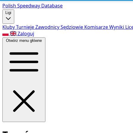
Polish Speed
way Database
Ligi
Kluby
Turnieje
Zawodnicy
Sędziowie
Komisarze
Wyniki
Lic
Zaloguj
Otwórz menu główne