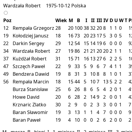
Wardzała Robert
1975-10-12
Polska
Poz
Wiek
M
B
I
II
III
IV
D
U
W
T
P
12
Rempała Grzegorz
28
20
100
38
32
20
8
1
1
0
1
19
Kołodziej Janusz
18
16
73
20
23
17
5
3
0
5
1
22
Darkin Sergey
29
12
54
15
14
19
6
0
0
0
9
34
Wardzała Robert
27
19
86
21
21
20
20
2
1
1
1
37
Kużdżał Robert
31
15
71
16
13
27
6
2
2
5
1
47
Szczęch Paweł
22
9
33
5
9
6
7
4
1
1
3
49
Bendzera Dawid
19
8
31
3
10
8
8
1
0
1
3
56
Rempała Marcin
18
15
44
5
10
7
13
5
2
2
4
Burza Stanisław
25
6
26
8
6
5
4
2
0
1
4
Howe David
20
6
28
2
14
9
2
0
0
1
4
Krznaric Zlatko
30
2
9
0
2
3
3
0
0
1
7
Baran Sławomir
19
3
13
1
1
4
7
0
0
0
9
Baran Paweł
19
4
10
0
0
2
6
2
0
0
2
M - mecze, B - biegi, I - 1. miejsca, II - 2. miejsca, III - 3. 