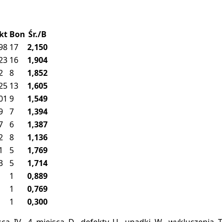
kt
Bon
Śr./B
98
17
2,150
23
16
1,904
2
8
1,852
25
13
1,605
01
9
1,549
9
7
1,394
7
6
1,387
2
8
1,136
1
5
1,769
3
5
1,714
1
0,889
1
0,769
1
0,300
miejsca, IV - 4. miejsca, D - defekty, U - upadki, W - wykluczeni