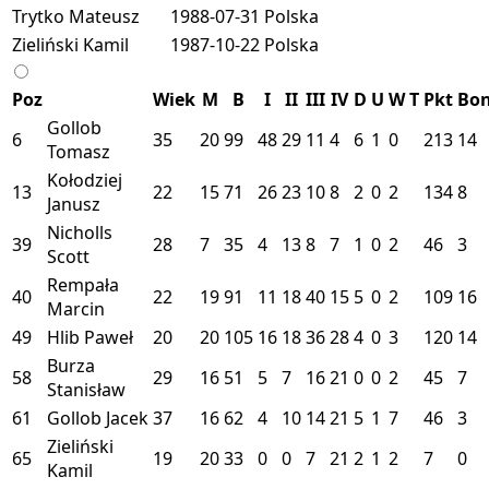
Trytko Mateusz
1988-07-31
Polska
Zieliński Kamil
1987-10-22
Polska
Poz
Wiek
M
B
I
II
III
IV
D
U
W
T
Pkt
Bo
Gollob
6
35
20
99
48
29
11
4
6
1
0
213
14
Tomasz
Kołodziej
13
22
15
71
26
23
10
8
2
0
2
134
8
Janusz
Nicholls
39
28
7
35
4
13
8
7
1
0
2
46
3
Scott
Rempała
40
22
19
91
11
18
40
15
5
0
2
109
16
Marcin
49
Hlib Paweł
20
20
105
16
18
36
28
4
0
3
120
14
Burza
58
29
16
51
5
7
16
21
0
0
2
45
7
Stanisław
61
Gollob Jacek
37
16
62
4
10
14
21
5
1
7
46
3
Zieliński
65
19
20
33
0
0
7
21
2
1
2
7
0
Kamil