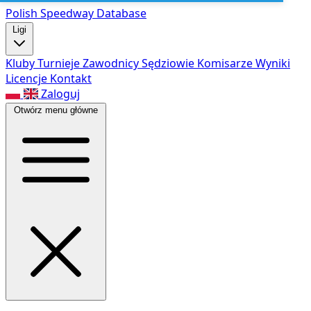
Polish Speed
way Database
Ligi
Kluby
Turnieje
Zawodnicy
Sędziowie
Komisarze
Wyniki
Licencje
Kontakt
Zaloguj
Otwórz menu główne