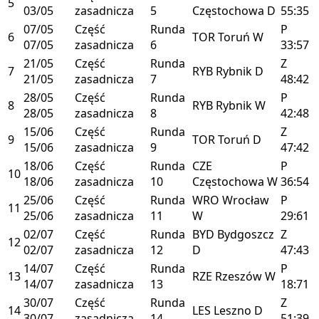
5
03/05
zasadnicza
5
Częstochowa
D
55:35
07/05
Część
Runda
P
6
TOR
Toruń
W
07/05
zasadnicza
6
33:57
21/05
Część
Runda
Z
7
RYB
Rybnik
D
21/05
zasadnicza
7
48:42
28/05
Część
Runda
P
8
RYB
Rybnik
W
28/05
zasadnicza
8
42:48
15/06
Część
Runda
Z
9
TOR
Toruń
D
15/06
zasadnicza
9
47:42
18/06
Część
Runda
CZE
P
10
18/06
zasadnicza
10
Częstochowa
W
36:54
25/06
Część
Runda
WRO
Wrocław
P
11
25/06
zasadnicza
11
W
29:61
02/07
Część
Runda
BYD
Bydgoszcz
Z
12
02/07
zasadnicza
12
D
47:43
14/07
Część
Runda
P
13
RZE
Rzeszów
W
14/07
zasadnicza
13
18:71
30/07
Część
Runda
Z
14
LES
Leszno
D
30/07
zasadnicza
14
51:39