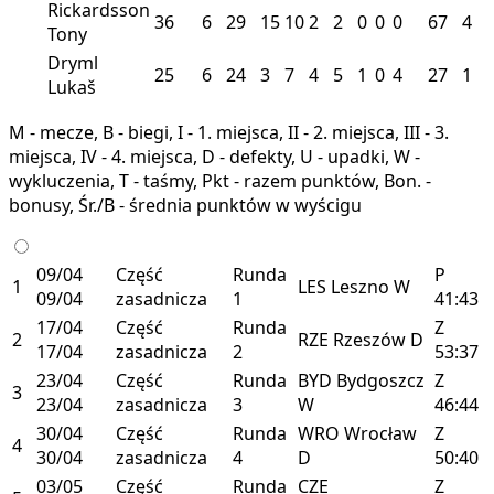
Rickardsson
36
6
29
15
10
2
2
0
0
0
67
4
Tony
Dryml
25
6
24
3
7
4
5
1
0
4
27
1
Lukaš
M - mecze, B - biegi, I - 1. miejsca, II - 2. miejsca, III - 3.
miejsca, IV - 4. miejsca, D - defekty, U - upadki, W -
wykluczenia, T - taśmy, Pkt - razem punktów, Bon. -
bonusy, Śr./B - średnia punktów w wyścigu
09/04
Część
Runda
P
1
LES
Leszno
W
09/04
zasadnicza
1
41:43
17/04
Część
Runda
Z
2
RZE
Rzeszów
D
17/04
zasadnicza
2
53:37
23/04
Część
Runda
BYD
Bydgoszcz
Z
3
23/04
zasadnicza
3
W
46:44
30/04
Część
Runda
WRO
Wrocław
Z
4
30/04
zasadnicza
4
D
50:40
03/05
Część
Runda
CZE
Z