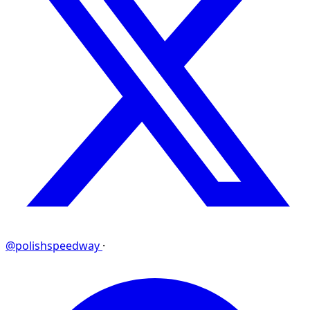
@polishspeedway
·