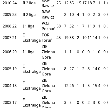
RAW
2010
24
II
2 liga
25
12
65
15
17
18
7
1
1
Rawicz
RAW
2009
23
II
2 liga
2
10
4
1
0
2
3
0
Rawicz
POZ
2008
22
I
1 liga
58
7
32
1
7
11
9
1
0
Poznań
E
TOR
2007
21
45
19
38
2
10
11
14
1
0
Ekstraliga
Toruń
ZIE
2006
20
I
1 liga
Zielona
1
1
0
0
0
1
0
0
Góra
ZIE
E
2005
19
Zielona
8
27
1
2
8
14
0
0
Ekstraliga
Góra
ZIE
E
2004
18
Zielona
12
26
1
1
5
15
4
0
Ekstraliga
Góra
ZIE
E
2003
17
Zielona
3
5
0
0
2
3
0
0
Ekstraliga
Góra