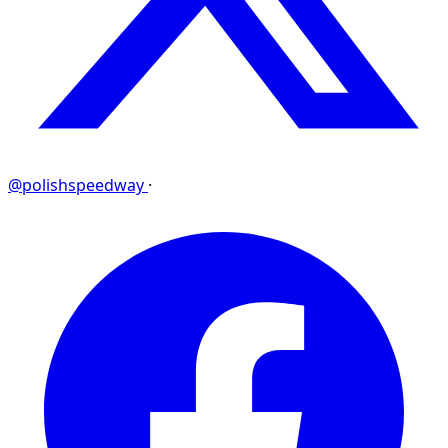
@polishspeedway
·