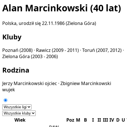
Alan Marcinkowski
(40 lat)
Polska, urodził się 22.11.1986 (Zielona Góra)
Kluby
Poznań
(2008) ·
Rawicz
(2009 - 2011) ·
Toruń
(2007, 2012) ·
Zielona Góra
(2003 - 2006)
Rodzina
Jerzy Marcinkowski
ojciec
·
Zbigniew Marcinkowski
wujek
Wiek
Poz
M
B
I
II
III
IV
D
U