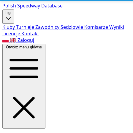
Polish Speed
way Database
Ligi
Kluby
Turnieje
Zawodnicy
Sędziowie
Komisarze
Wyniki
Licencje
Kontakt
Zaloguj
Otwórz menu główne