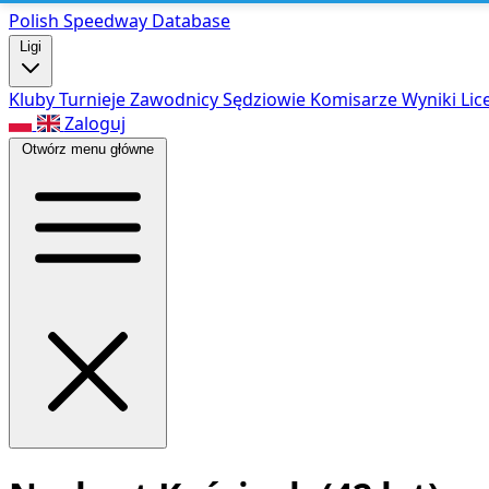
Polish Speed
way Database
Ligi
Kluby
Turnieje
Zawodnicy
Sędziowie
Komisarze
Wyniki
Lic
Zaloguj
Otwórz menu główne