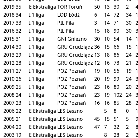
2019
35
E
Ekstraliga
TOR
Toruń
50
13
30
2
2018
34
I
1 liga
LOD
Łódź
6
14
72
34
2017
33
I
1 liga
PIL
Piła
3
14
71
30
2016
32
I
1 liga
PIL
Piła
15
18
90
30
2015
31
I
1 liga
GNI
Gniezno
30
10
54
14
2014
30
I
1 liga
GRU
Grudziądz
36
15
66
15
2013
29
I
1 liga
GRU
Grudziądz
13
18
86
24
2012
28
I
1 liga
GRU
Grudziądz
12
16
78
21
2011
27
I
1 liga
POZ
Poznań
19
10
56
19
2010
26
I
1 liga
POZ
Poznań
20
19
99
24
2009
25
I
1 liga
POZ
Poznań
23
16
80
20
2008
24
I
1 liga
POZ
Poznań
23
19
102
24
2007
23
I
1 liga
POZ
Poznań
16
16
85
28
2006
22
E
Ekstraliga
LES
Leszno
5
8
0
2005
21
E
Ekstraliga
LES
Leszno
45
15
51
5
2004
20
E
Ekstraliga
LES
Leszno
47
7
32
2
2003
19
E
Ekstraliga
LES
Leszno
8
28
2