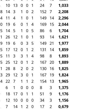
4
10
13
0
0
1
24
7
1,033
18
14
3
1
0
2
152
7
2,208
24
11
4
1
0
1
149
14
2,296
30
19
6
0
1
4
169
15
2,044
15
14
5
1
0
5
86
6
1,704
11
26
12
1
0
1
93
14
1,621
29
19
6
0
3
5
149
21
1,977
25
17
12
0
1
2
131
14
1,859
15
11
3
3
1
4
98
8
1,893
35
25
12
0
1
2
167
20
1,889
21
28
8
2
0
2
130
16
1,825
33
29
12
3
0
1
167
19
1,824
24
22
7
1
1
2
154
13
1,965
1
6
1
0
0
0
8
3
1,375
9
18
17
0
1
1
51
9
1,176
8
12
10
0
0
0
34
3
1,156
2
7
14
1
2
0
17
2
0,679