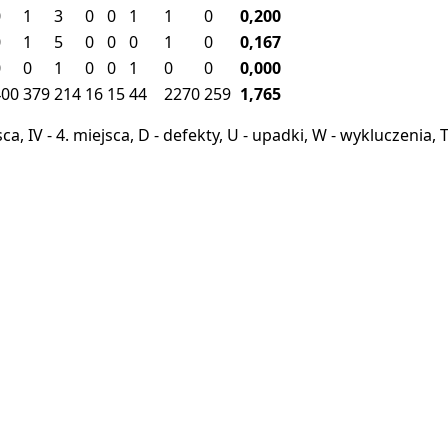
0
1
3
0
0
1
1
0
0,200
0
1
5
0
0
0
1
0
0,167
0
0
1
0
0
1
0
0
0,000
400
379
214
16
15
44
2270
259
1,765
miejsca, IV - 4. miejsca, D - defekty, U - upadki, W - wykluczeni