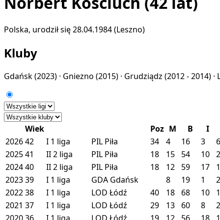
Norbert Kościuch
(42 lat)
Polska, urodził się 28.04.1984 (Leszno)
Kluby
Gdańsk
(2023) ·
Gniezno
(2015) ·
Grudziądz
(2012 - 2014) ·
Wiek
Poz
M
B
I
2026
42
I
1 liga
PIL
Piła
34
4
16
3
2025
41
II
2 liga
PIL
Piła
18
15
54
10
2024
40
II
2 liga
PIL
Piła
18
12
59
17
2023
39
I
1 liga
GDA
Gdańsk
8
19
1
2022
38
I
1 liga
LOD
Łódź
40
18
68
10
2021
37
I
1 liga
LOD
Łódź
29
13
60
8
2020
36
I
1 liga
LOD
Łódź
19
12
56
18