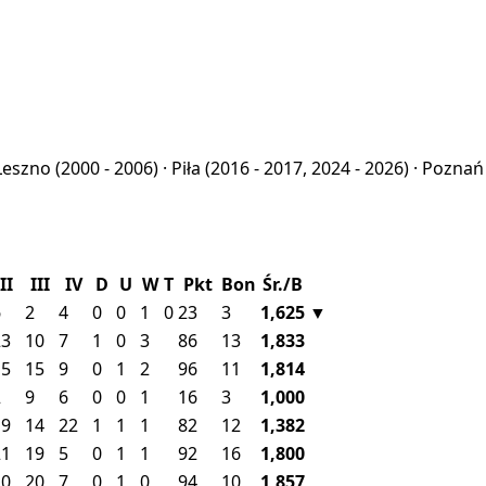
Leszno
(2000 - 2006) ·
Piła
(2016 - 2017, 2024 - 2026) ·
Pozna
II
III
IV
D
U
W
T
Pkt
Bon
Śr./B
6
2
4
0
0
1
0
23
3
1,625
▼
23
10
7
1
0
3
86
13
1,833
15
15
9
0
1
2
96
11
1,814
2
9
6
0
0
1
16
3
1,000
19
14
22
1
1
1
82
12
1,382
21
19
5
0
1
1
92
16
1,800
10
20
7
0
1
0
94
10
1,857