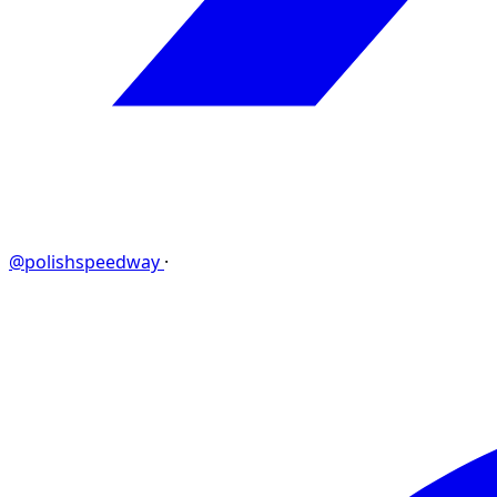
@polishspeedway
·