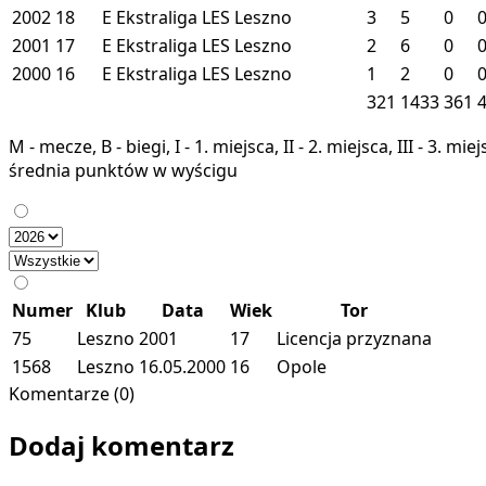
2002
18
E
Ekstraliga
LES
Leszno
3
5
0
2001
17
E
Ekstraliga
LES
Leszno
2
6
0
2000
16
E
Ekstraliga
LES
Leszno
1
2
0
321
1433
361
M - mecze, B - biegi, I - 1. miejsca, II - 2. miejsca, III - 3. 
średnia punktów w wyścigu
Numer
Klub
Data
Wiek
Tor
75
Leszno
2001
17
Licencja przyznana
1568
Leszno
16.05.2000
16
Opole
Komentarze (0)
Dodaj komentarz