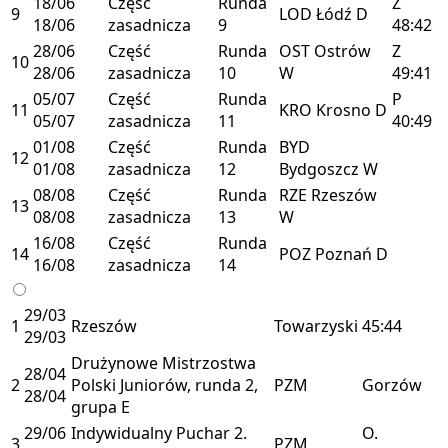
18/06
Część
Runda
Z
9
LOD
Łódź
D
18/06
zasadnicza
9
48:42
28/06
Część
Runda
OST
Ostrów
Z
10
28/06
zasadnicza
10
W
49:41
05/07
Część
Runda
P
11
KRO
Krosno
D
05/07
zasadnicza
11
40:49
01/08
Część
Runda
BYD
12
01/08
zasadnicza
12
Bydgoszcz
W
08/08
Część
Runda
RZE
Rzeszów
13
08/08
zasadnicza
13
W
16/08
Część
Runda
14
POZ
Poznań
D
16/08
zasadnicza
14
29/03
1
Rzeszów
Towarzyski
45:44
29/03
Drużynowe Mistrzostwa
28/04
2
Polski Juniorów, runda 2,
PZM
Gorzów
28/04
grupa E
29/06
Indywidualny Puchar 2.
O.
3
PZM