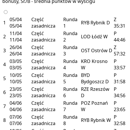
bonusy, Śr./B - średnia punktów w wyścigu
05/04
Część
Runda
Z
1
RYB
Rybnik
D
05/04
zasadnicza
1
35:31
11/04
Część
Runda
P
2
LOD
Łódź
W
11/04
zasadnicza
2
44:46
26/04
Część
Runda
Z
3
OST
Ostrów
D
26/04
zasadnicza
3
57:32
03/05
Część
Runda
KRO
Krosno
P
4
03/05
zasadnicza
4
W
33:57
10/05
Część
Runda
BYD
P
5
10/05
zasadnicza
5
Bydgoszcz
D
31:58
23/05
Część
Runda
RZE
Rzeszów
P
6
23/05
zasadnicza
6
D
34:56
04/06
Część
Runda
POZ
Poznań
P
7
04/06
zasadnicza
7
W
23:65
07/06
Część
Runda
P
8
RYB
Rybnik
W
07/06
zasadnicza
8
32:58