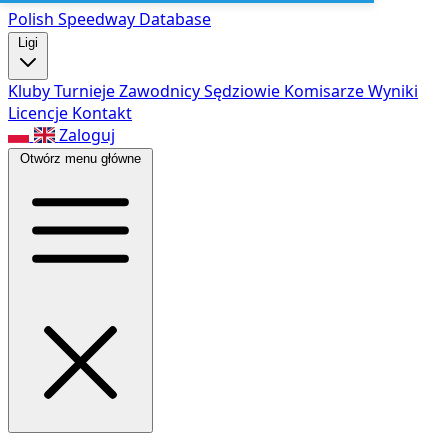
Polish Speed
way Database
Ligi
Kluby
Turnieje
Zawodnicy
Sędziowie
Komisarze
Wyniki
Licencje
Kontakt
Zaloguj
Otwórz menu główne