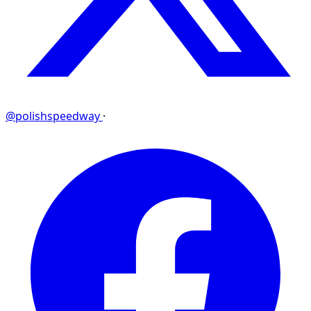
@polishspeedway
·