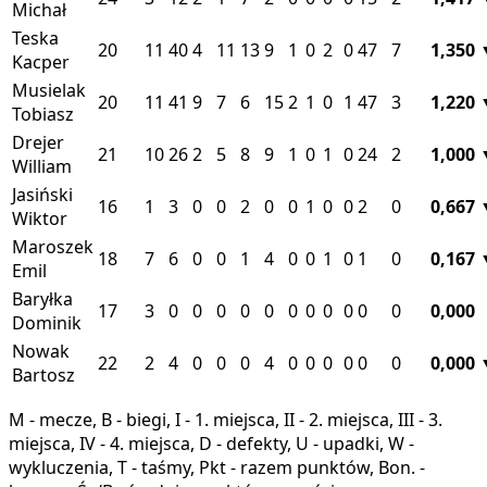
Michał
Teska
20
11
40
4
11
13
9
1
0
2
0
47
7
1,350
Kacper
Musielak
20
11
41
9
7
6
15
2
1
0
1
47
3
1,220
Tobiasz
Drejer
21
10
26
2
5
8
9
1
0
1
0
24
2
1,000
William
Jasiński
16
1
3
0
0
2
0
0
1
0
0
2
0
0,667
Wiktor
Maroszek
18
7
6
0
0
1
4
0
0
1
0
1
0
0,167
Emil
Baryłka
17
3
0
0
0
0
0
0
0
0
0
0
0
0,000
Dominik
Nowak
22
2
4
0
0
0
4
0
0
0
0
0
0
0,000
Bartosz
M - mecze, B - biegi, I - 1. miejsca, II - 2. miejsca, III - 3.
miejsca, IV - 4. miejsca, D - defekty, U - upadki, W -
wykluczenia, T - taśmy, Pkt - razem punktów, Bon. -