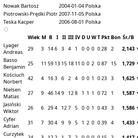
Nowak Bartosz
2004-01-04
Polska
Piotrowski-Prędki Piotr
2007-11-05
Polska
Teska Kacper
2006-08-01
Polska
Wiek
M
B
I
II
III
IV
D
U
W
T
Pkt
Bon
Śr./B
Lyager
29
3
14
6
3
4
1
0
0
0
0
28
2
2,143
Andreas
Basso
25
11
59
13
15
18
11
0
0
2
0
87
15
1,729
Benjamin
Kościuch
42
4
16
3
6
2
4
0
0
1
0
23
3
1,625
Norbert
Nielsen
27
9
46
14
9
12
8
1
1
1
0
72
1
1,587
Matias
Jasiński
26
6
29
4
12
7
5
0
0
1
0
43
3
1,586
Wiktor
Cyfer
31
7
30
4
9
9
5
1
2
0
0
39
4
1,433
Adrian
Curzytek
24
3
12
2
1
7
2
0
0
0
0
15
2
1,417