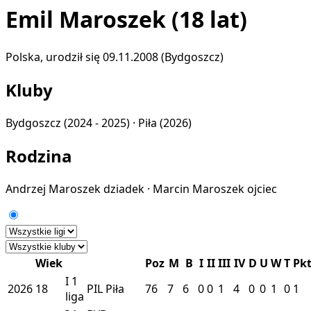
Emil Maroszek
(18 lat)
Polska, urodził się 09.11.2008 (Bydgoszcz)
Kluby
Bydgoszcz
(2024 - 2025) ·
Piła
(2026)
Rodzina
Andrzej Maroszek
dziadek
·
Marcin Maroszek
ojciec
Wiek
Poz
M
B
I
II
III
IV
D
U
W
T
Pk
I
1
2026
18
PIL
Piła
76
7
6
0
0
1
4
0
0
1
0
1
liga