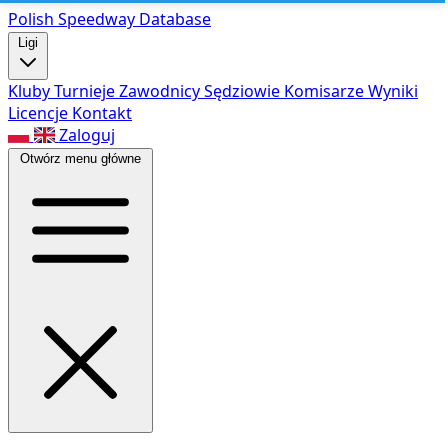
Polish Speed
way Database
Ligi
Kluby
Turnieje
Zawodnicy
Sędziowie
Komisarze
Wyniki
Licencje
Kontakt
Zaloguj
Otwórz menu główne