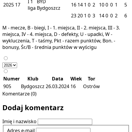
I
1
BYD
2025
17
16
14
1
0
2
10
0
0
1
5
liga
Bydgoszcz
23
20
1
0
3
14
0
0
2
6
M - mecze, B - biegi, I - 1. miejsca, II - 2. miejsca, III - 3.
miejsca, IV - 4. miejsca, D - defekty, U - upadki, W -
wykluczenia, T - taśmy, Pkt - razem punktów, Bon. -
bonusy, Śr./B - średnia punktów w wyścigu
Numer
Klub
Data
Wiek
Tor
905
Bydgoszcz
26.03.2024
16
Ostrów
Komentarze (0)
Dodaj komentarz
Imię i nazwisko
Adres e-mail