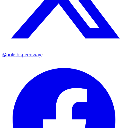
@polishspeedway
·