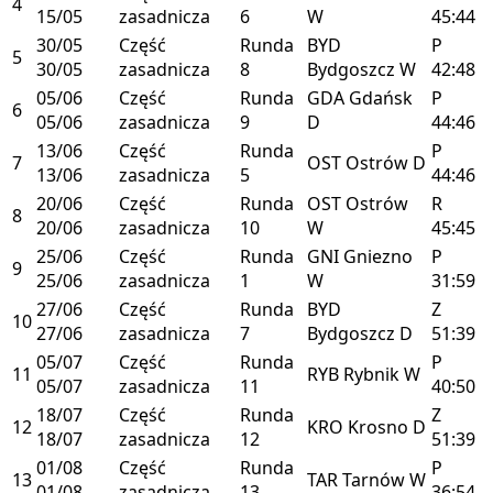
4
15/05
zasadnicza
6
W
45:44
30/05
Część
Runda
BYD
P
5
30/05
zasadnicza
8
Bydgoszcz
W
42:48
05/06
Część
Runda
GDA
Gdańsk
P
6
05/06
zasadnicza
9
D
44:46
13/06
Część
Runda
P
7
OST
Ostrów
D
13/06
zasadnicza
5
44:46
20/06
Część
Runda
OST
Ostrów
R
8
20/06
zasadnicza
10
W
45:45
25/06
Część
Runda
GNI
Gniezno
P
9
25/06
zasadnicza
1
W
31:59
27/06
Część
Runda
BYD
Z
10
27/06
zasadnicza
7
Bydgoszcz
D
51:39
05/07
Część
Runda
P
11
RYB
Rybnik
W
05/07
zasadnicza
11
40:50
18/07
Część
Runda
Z
12
KRO
Krosno
D
18/07
zasadnicza
12
51:39
01/08
Część
Runda
P
13
TAR
Tarnów
W
01/08
zasadnicza
13
36:54