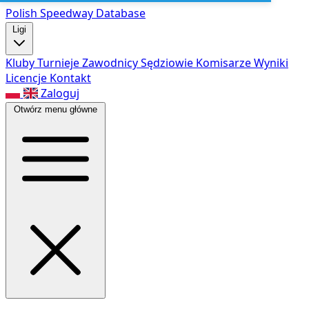
Polish Speed
way Database
Ligi
Kluby
Turnieje
Zawodnicy
Sędziowie
Komisarze
Wyniki
Licencje
Kontakt
Zaloguj
Otwórz menu główne