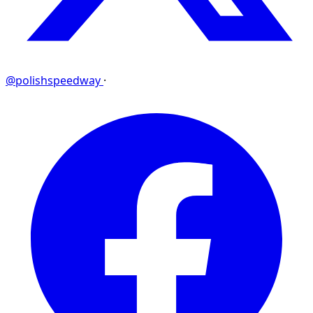
@polishspeedway
·