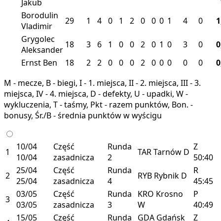
Jakub
Borodulin
29
1
4
0
1
2
0
0
0
1
4
0
1
Vladimir
Grygolec
18
3
6
1
0
0
2
0
1
0
3
0
0
Aleksander
Ernst Ben
18
2
2
0
0
0
2
0
0
0
0
0
0
M - mecze, B - biegi, I - 1. miejsca, II - 2. miejsca, III - 3.
miejsca, IV - 4. miejsca, D - defekty, U - upadki, W -
wykluczenia, T - taśmy, Pkt - razem punktów, Bon. -
bonusy, Śr./B - średnia punktów w wyścigu
10/04
Część
Runda
Z
1
TAR
Tarnów
D
10/04
zasadnicza
2
50:40
25/04
Część
Runda
R
2
RYB
Rybnik
D
25/04
zasadnicza
4
45:45
03/05
Część
Runda
KRO
Krosno
P
3
03/05
zasadnicza
3
W
40:49
15/05
Część
Runda
GDA
Gdańsk
Z