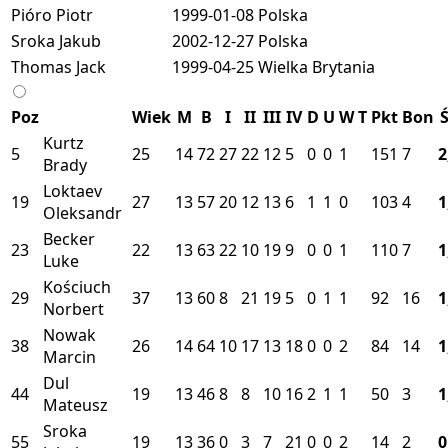
Pióro Piotr
1999-01-08
Polska
Sroka Jakub
2002-12-27
Polska
Thomas Jack
1999-04-25
Wielka Brytania
Poz
Wiek
M
B
I
II
III
IV
D
U
W
T
Pkt
Bon
Ś
Kurtz
5
25
14
72
27
22
12
5
0
0
1
151
7
2
Brady
Loktaev
19
27
13
57
20
12
13
6
1
1
0
103
4
1
Oleksandr
Becker
23
22
13
63
22
10
19
9
0
0
1
110
7
1
Luke
Kościuch
29
37
13
60
8
21
19
5
0
1
1
92
16
1
Norbert
Nowak
38
26
14
64
10
17
13
18
0
0
2
84
14
1
Marcin
Dul
44
19
13
46
8
8
10
16
2
1
1
50
3
1
Mateusz
Sroka
55
19
13
36
0
3
7
21
0
0
2
14
2
0