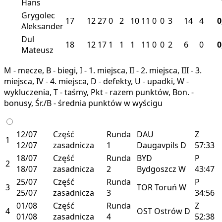
Hans
Grygolec
17
12
27
0
2
10
11
0
0
3
14
4
0
Aleksander
Dul
18
12
17
1
1
1
11
0
0
2
6
0
0
Mateusz
M - mecze, B - biegi, I - 1. miejsca, II - 2. miejsca, III - 3.
miejsca, IV - 4. miejsca, D - defekty, U - upadki, W -
wykluczenia, T - taśmy, Pkt - razem punktów, Bon. -
bonusy, Śr./B - średnia punktów w wyścigu
12/07
Część
Runda
DAU
Z
1
12/07
zasadnicza
1
Daugavpils
D
57:33
18/07
Część
Runda
BYD
P
2
18/07
zasadnicza
2
Bydgoszcz
W
43:47
25/07
Część
Runda
P
3
TOR
Toruń
W
25/07
zasadnicza
3
34:56
01/08
Część
Runda
Z
4
OST
Ostrów
D
01/08
zasadnicza
4
52:38