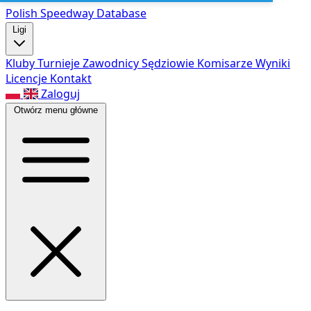
Polish Speed
way Database
Ligi
Kluby
Turnieje
Zawodnicy
Sędziowie
Komisarze
Wyniki
Licencje
Kontakt
Zaloguj
Otwórz menu główne