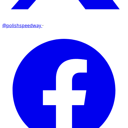
@polishspeedway
·