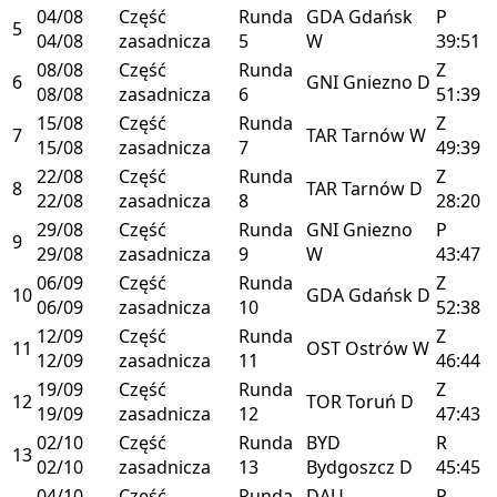
04/08
Część
Runda
GDA
Gdańsk
P
5
04/08
zasadnicza
5
W
39:51
08/08
Część
Runda
Z
6
GNI
Gniezno
D
08/08
zasadnicza
6
51:39
15/08
Część
Runda
Z
7
TAR
Tarnów
W
15/08
zasadnicza
7
49:39
22/08
Część
Runda
Z
8
TAR
Tarnów
D
22/08
zasadnicza
8
28:20
29/08
Część
Runda
GNI
Gniezno
P
9
29/08
zasadnicza
9
W
43:47
06/09
Część
Runda
Z
10
GDA
Gdańsk
D
06/09
zasadnicza
10
52:38
12/09
Część
Runda
Z
11
OST
Ostrów
W
12/09
zasadnicza
11
46:44
19/09
Część
Runda
Z
12
TOR
Toruń
D
19/09
zasadnicza
12
47:43
02/10
Część
Runda
BYD
R
13
02/10
zasadnicza
13
Bydgoszcz
D
45:45
04/10
Część
Runda
DAU
P