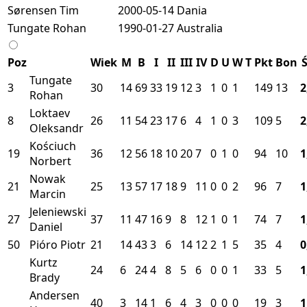
Sørensen Tim
2000-05-14
Dania
Tungate Rohan
1990-01-27
Australia
Poz
Wiek
M
B
I
II
III
IV
D
U
W
T
Pkt
Bon
Ś
Tungate
3
30
14
69
33
19
12
3
1
0
1
149
13
2
Rohan
Loktaev
8
26
11
54
23
17
6
4
1
0
3
109
5
2
Oleksandr
Kościuch
19
36
12
56
18
10
20
7
0
1
0
94
10
1
Norbert
Nowak
21
25
13
57
17
18
9
11
0
0
2
96
7
1
Marcin
Jeleniewski
27
37
11
47
16
9
8
12
1
0
1
74
7
1
Daniel
50
Pióro Piotr
21
14
43
3
6
14
12
2
1
5
35
4
0
Kurtz
24
6
24
4
8
5
6
0
0
1
33
5
1
Brady
Andersen
40
3
14
1
6
4
3
0
0
0
19
3
1