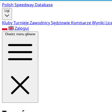
Polish Speed
way Database
Ligi
Kluby
Turnieje
Zawodnicy
Sędziowie
Komisarze
Wyniki
Lic
Zaloguj
Otwórz menu główne