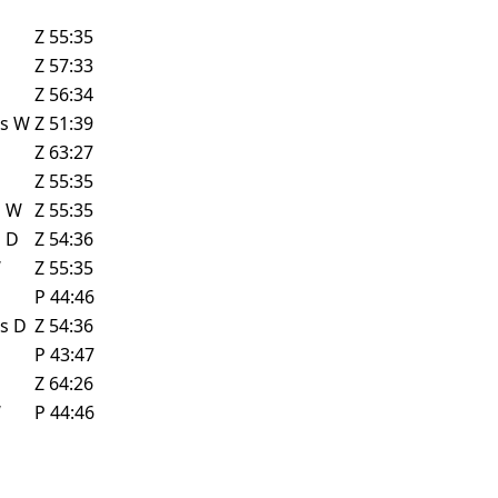
Z
55:35
Z
57:33
Z
56:34
ls
W
Z
51:39
Z
63:27
Z
55:35
z
W
Z
55:35
z
D
Z
54:36
W
Z
55:35
P
44:46
ls
D
Z
54:36
P
43:47
Z
64:26
W
P
44:46