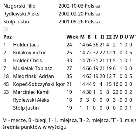
Nizgorski Filip
2002-10-03
Polska
Rydlewski Aleks
2002-02-20
Polska
Stolp Justin
2001-09-26
Polska
Poz
Wiek
M
B
I
II
III
IV
D
U
W
1
Holder Jack
24
14
64
36
21
4
2
1
0
0
2
Kulakov Victor
25
14
72
32
22
12
1
0
0
5
4
Holder Chris
33
14
70
31
21
11
5
1
0
1
7
Musielak Tobiasz
27
14
66
19
21
19
6
1
0
0
18
Miedziński Adrian
35
14
63
19
20
12
7
0
0
5
45
Kopeć-Sobczyński Igor
21
14
44
9
4
15
16
0
0
0
53
Marciniec Kamil
19
14
38
1
5
8
22
0
0
2
Rydlewski Aleks
18
9
3
0
0
0
3
0
0
0
Stolp Justin
19
1
1
0
0
0
0
0
0
1
M - mecze, B - biegi, I - 1. miejsca, II - 2. miejsca, III - 3. 
średnia punktów w wyścigu