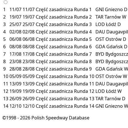
1
11/07
11/07
Część zasadnicza
Runda 1
GNI
Gniezno
D
2
19/07
19/07
Część zasadnicza
Runda 2
TAR
Tarnów
W
3
25/07
25/07
Część zasadnicza
Runda 3
LOD
Łódź
D
4
02/08
02/08
Część zasadnicza
Runda 4
DAU
Daugavpi
5
06/08
06/08
Część zasadnicza
Runda 5
OST
Ostrów
D
6
08/08
08/08
Część zasadnicza
Runda 6
GDA
Gdańsk
D
7
17/08
17/08
Część zasadnicza
Runda 7
BYD
Bydgoszc
8
23/08
23/08
Część zasadnicza
Runda 8
BYD
Bydgoszc
9
28/08
28/08
Część zasadnicza
Runda 9
GDA
Gdańsk
10
05/09
05/09
Część zasadnicza
Runda 10
OST
Ostrów
W
11
13/09
13/09
Część zasadnicza
Runda 11
DAU
Daugavpi
12
19/09
19/09
Część zasadnicza
Runda 12
LOD
Łódź
W
13
26/09
26/09
Część zasadnicza
Runda 13
TAR
Tarnów
D
14
12/10
12/10
Część zasadnicza
Runda 14
GNI
Gniezno
©1998 - 2026 Polish Speedway Database