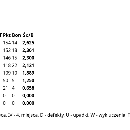
T
Pkt
Bon
Śr./B
154
14
2,625
152
18
2,361
146
15
2,300
118
22
2,121
109
10
1,889
50
5
1,250
21
4
0,658
0
0
0,000
0
0
0,000
miejsca, IV - 4. miejsca, D - defekty, U - upadki, W - wykluczeni