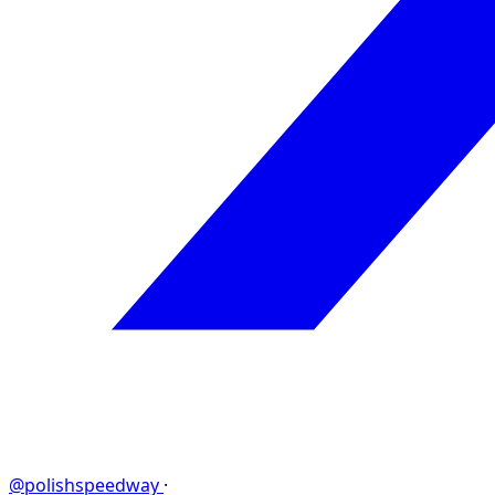
@polishspeedway
·