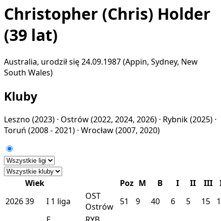
Christopher (Chris) Holder
(39 lat)
Australia, urodził się 24.09.1987 (Appin, Sydney, New
South Wales)
Kluby
Leszno
(2023) ·
Ostrów
(2022, 2024, 2026) ·
Rybnik
(2025) ·
Toruń
(2008 - 2021) ·
Wrocław
(2007, 2020)
Wiek
Poz
M
B
I
II
III
OST
2026
39
I
1 liga
51
9
40
6
5
15
1
Ostrów
E
RYB