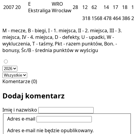
E
WRO
2007
20
28
12
62
14
17
18
1
Ekstraliga
Wrocław
318
1568
478
464
386
2
M - mecze, B - biegi, I - 1. miejsca, II - 2. miejsca, III - 3.
miejsca, IV - 4. miejsca, D - defekty, U - upadki, W -
wykluczenia, T - taśmy, Pkt - razem punktów, Bon. -
bonusy, Śr./B - średnia punktów w wyścigu
Komentarze (0)
Dodaj komentarz
Imię i nazwisko
Adres e-mail
Adres e-mail nie będzie opublikowany.