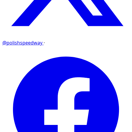
@polishspeedway
·