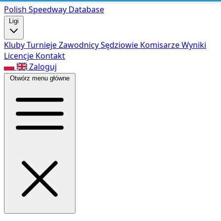
Polish Speed
way Database
Ligi
Kluby
Turnieje
Zawodnicy
Sędziowie
Komisarze
Wyniki
Licencje
Kontakt
Zaloguj
Otwórz menu główne