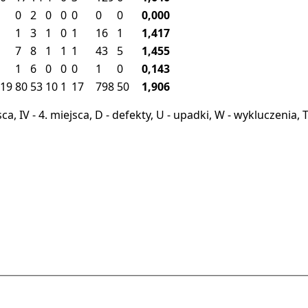
0
2
0
0
0
0
0
0,000
1
3
1
0
1
16
1
1,417
7
8
1
1
1
43
5
1,455
1
6
0
0
0
1
0
0,143
19
80
53
10
1
17
798
50
1,906
miejsca, IV - 4. miejsca, D - defekty, U - upadki, W - wykluczeni