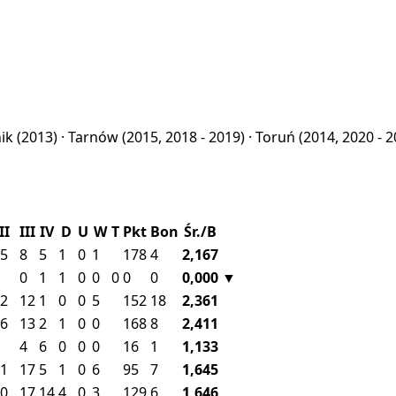
nik
(2013) ·
Tarnów
(2015, 2018 - 2019) ·
Toruń
(2014, 2020 - 2
II
III
IV
D
U
W
T
Pkt
Bon
Śr./B
5
8
5
1
0
1
178
4
2,167
0
1
1
0
0
0
0
0
0,000
▼
2
12
1
0
0
5
152
18
2,361
6
13
2
1
0
0
168
8
2,411
4
6
0
0
0
16
1
1,133
1
17
5
1
0
6
95
7
1,645
0
17
14
4
0
3
129
6
1,646