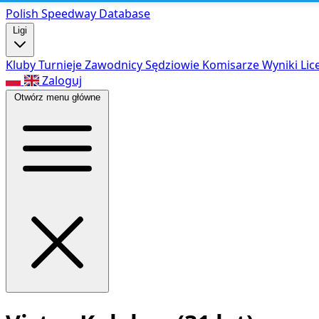
Polish Speed
way Database
Ligi
Kluby
Turnieje
Zawodnicy
Sędziowie
Komisarze
Wyniki
Lic
Zaloguj
Otwórz menu główne