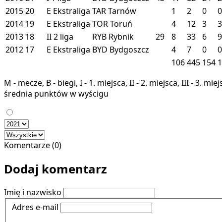
2015
20
E
Ekstraliga
TAR
Tarnów
1
2
0
0
2014
19
E
Ekstraliga
TOR
Toruń
4
12
3
3
2013
18
II
2 liga
RYB
Rybnik
29
8
33
6
9
2012
17
E
Ekstraliga
BYD
Bydgoszcz
4
7
0
0
106
445
154
1
M - mecze, B - biegi, I - 1. miejsca, II - 2. miejsca, III - 3. 
średnia punktów w wyścigu
Komentarze (0)
Dodaj komentarz
Imię i nazwisko
Adres e-mail