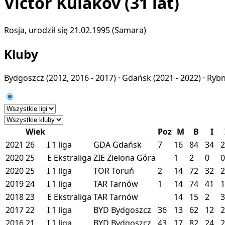
Victor Kulakov
(31 lat)
Rosja, urodził się 21.02.1995 (Samara)
Kluby
Bydgoszcz
(2012, 2016 - 2017) ·
Gdańsk
(2021 - 2022) ·
Ryb
Wiek
Poz
M
B
I
2021
26
I
1 liga
GDA
Gdańsk
7
16
84
34
2
2020
25
E
Ekstraliga
ZIE
Zielona Góra
1
2
0
0
2020
25
I
1 liga
TOR
Toruń
2
14
72
32
2
2019
24
I
1 liga
TAR
Tarnów
1
14
74
41
1
2018
23
E
Ekstraliga
TAR
Tarnów
14
15
2
3
2017
22
I
1 liga
BYD
Bydgoszcz
36
13
62
12
2
2016
21
I
1 liga
BYD
Bydgoszcz
43
17
82
24
2