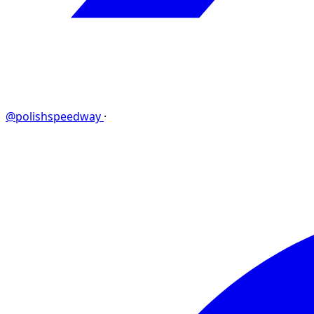
@polishspeedway
·