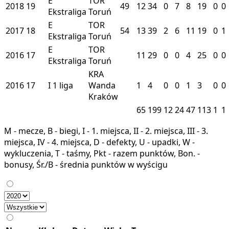
E
TOR
2018
19
49
12
34
0
7
8
19
0
0
Ekstraliga
Toruń
E
TOR
2017
18
54
13
39
2
6
11
19
0
1
Ekstraliga
Toruń
E
TOR
2016
17
11
29
0
0
4
25
0
0
Ekstraliga
Toruń
KRA
2016
17
I
1 liga
Wanda
1
4
0
0
1
3
0
0
Kraków
65
199
12
24
47
113
1
1
M - mecze, B - biegi, I - 1. miejsca, II - 2. miejsca, III - 3.
miejsca, IV - 4. miejsca, D - defekty, U - upadki, W -
wykluczenia, T - taśmy, Pkt - razem punktów, Bon. -
bonusy, Śr./B - średnia punktów w wyścigu