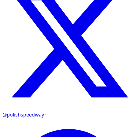
@polishspeedway
·