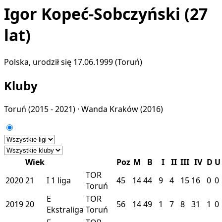
Igor Kopeć-Sobczyński
(27
lat)
Polska, urodził się 17.06.1999 (Toruń)
Kluby
Toruń
(2015 - 2021) ·
Wanda Kraków
(2016)
Wiek
Poz
M
B
I
II
III
IV
D
U
TOR
2020
21
I
1 liga
45
14
44
9
4
15
16
0
0
Toruń
E
TOR
2019
20
56
14
49
1
7
8
31
1
0
Ekstraliga
Toruń