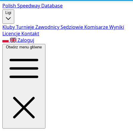
Polish Speed
way Database
Ligi
Kluby
Turnieje
Zawodnicy
Sędziowie
Komisarze
Wyniki
Licencje
Kontakt
Zaloguj
Otwórz menu główne