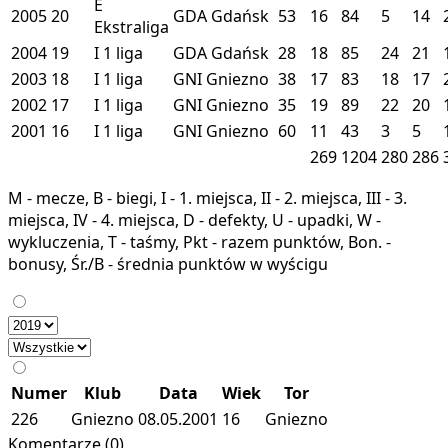
E
2005
20
GDA
Gdańsk
53
16
84
5
14
Ekstraliga
2004
19
I
1 liga
GDA
Gdańsk
28
18
85
24
21
2003
18
I
1 liga
GNI
Gniezno
38
17
83
18
17
2002
17
I
1 liga
GNI
Gniezno
35
19
89
22
20
2001
16
I
1 liga
GNI
Gniezno
60
11
43
3
5
269
1204
280
286
M - mecze, B - biegi, I - 1. miejsca, II - 2. miejsca, III - 3.
miejsca, IV - 4. miejsca, D - defekty, U - upadki, W -
wykluczenia, T - taśmy, Pkt - razem punktów, Bon. -
bonusy, Śr./B - średnia punktów w wyścigu
Numer
Klub
Data
Wiek
Tor
226
Gniezno
08.05.2001
16
Gniezno
Komentarze (0)