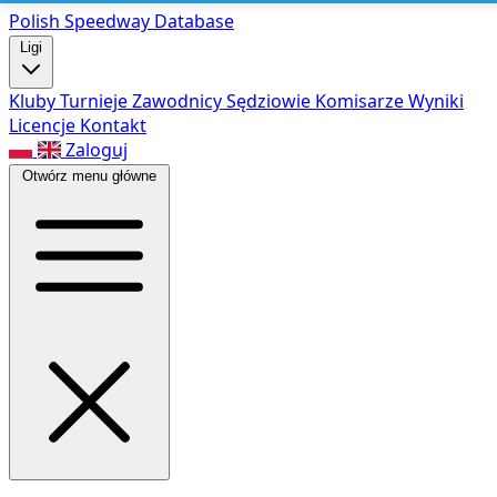
Polish Speed
way Database
Ligi
Kluby
Turnieje
Zawodnicy
Sędziowie
Komisarze
Wyniki
Licencje
Kontakt
Zaloguj
Otwórz menu główne