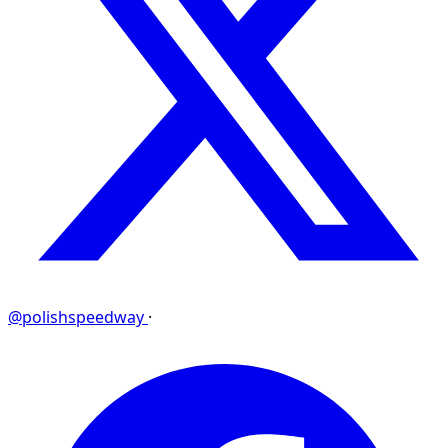
@polishspeedway
·