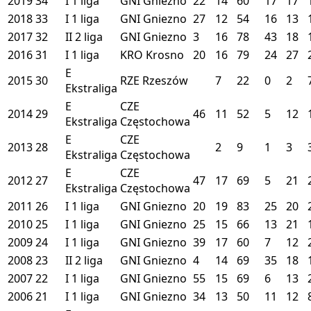
2019
34
I
1 liga
GNI
Gniezno
22
14
60
17
17
2018
33
I
1 liga
GNI
Gniezno
27
12
54
16
13
2017
32
II
2 liga
GNI
Gniezno
3
16
78
43
18
2016
31
I
1 liga
KRO
Krosno
20
16
79
24
27
E
2015
30
RZE
Rzeszów
7
22
0
2
Ekstraliga
E
CZE
2014
29
46
11
52
5
12
Ekstraliga
Częstochowa
E
CZE
2013
28
2
9
1
3
Ekstraliga
Częstochowa
E
CZE
2012
27
47
17
69
5
21
Ekstraliga
Częstochowa
2011
26
I
1 liga
GNI
Gniezno
20
19
83
25
20
2010
25
I
1 liga
GNI
Gniezno
25
15
66
13
21
2009
24
I
1 liga
GNI
Gniezno
39
17
60
7
12
2008
23
II
2 liga
GNI
Gniezno
4
14
69
35
18
2007
22
I
1 liga
GNI
Gniezno
55
15
69
6
13
2006
21
I
1 liga
GNI
Gniezno
34
13
50
11
12