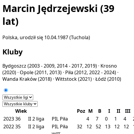
Marcin Jędrzejewski
(39
lat)
Polska, urodził się 10.04.1987 (Tuchola)
Kluby
Bydgoszcz
(2003 - 2009, 2014 - 2017, 2019) ·
Krosno
(2020) ·
Opole
(2011, 2013) ·
Piła
(2012, 2022 - 2024) ·
Wanda Kraków
(2018) ·
Wittstock
(2021) ·
Łódź
(2010)
Wiek
Poz
M
B
I
II
III
2023
36
II
2 liga
PIL
Piła
4
7
0
1
4
2022
35
II
2 liga
PIL
Piła
32
12
52
13
12
12