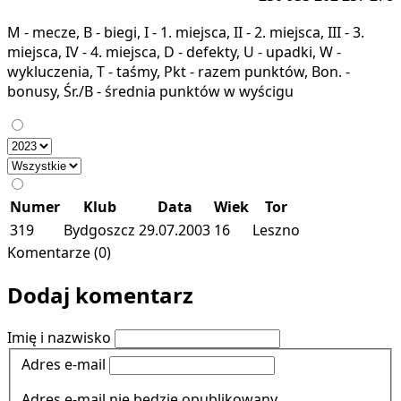
M - mecze, B - biegi, I - 1. miejsca, II - 2. miejsca, III - 3.
miejsca, IV - 4. miejsca, D - defekty, U - upadki, W -
wykluczenia, T - taśmy, Pkt - razem punktów, Bon. -
bonusy, Śr./B - średnia punktów w wyścigu
Numer
Klub
Data
Wiek
Tor
319
Bydgoszcz
29.07.2003
16
Leszno
Komentarze (0)
Dodaj komentarz
Imię i nazwisko
Adres e-mail
Adres e-mail nie będzie opublikowany.