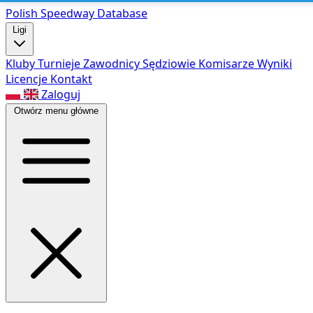
Polish Speed
way Database
Ligi
Kluby
Turnieje
Zawodnicy
Sędziowie
Komisarze
Wyniki
Licencje
Kontakt
Zaloguj
Otwórz menu główne