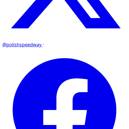
@polishspeedway
·