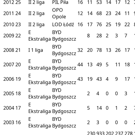
2012
25
II
2 liga
PIL
Piła
16
11
53
14
17
12
OPO
2011
24
II
2 liga
12
14
68
23
24
11
Opole
2010
23
II
2 liga
LOD
Łódź
16
17
76
25
19
22
E
BYD
2009
22
8
28
2
3
7
Ekstraliga
Bydgoszcz
BYD
2008
21
I
1 liga
32
20
78
13
26
17
Bydgoszcz
E
BYD
2007
20
44
13
49
5
11
18
Ekstraliga
Bydgoszcz
E
BYD
2006
19
43
19
43
4
9
17
Ekstraliga
Bydgoszcz
E
BYD
2005
18
2
4
0
0
3
Ekstraliga
Bydgoszcz
E
BYD
2004
17
5
14
0
1
2
Ekstraliga
Bydgoszcz
E
BYD
2003
16
2
3
0
0
0
Ekstraliga
Bydgoszcz
230
933
202
237
278