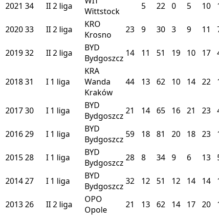
WIT
2021
34
II
2 liga
5
22
0
5
10
Wittstock
KRO
2020
33
II
2 liga
23
9
30
3
9
11
Krosno
BYD
2019
32
II
2 liga
14
11
51
19
10
17
Bydgoszcz
KRA
2018
31
I
1 liga
Wanda
44
13
62
10
14
22
Kraków
BYD
2017
30
I
1 liga
21
14
65
16
21
23
Bydgoszcz
BYD
2016
29
I
1 liga
59
18
81
20
18
23
Bydgoszcz
BYD
2015
28
I
1 liga
28
8
34
9
6
13
Bydgoszcz
BYD
2014
27
I
1 liga
32
12
51
12
14
14
Bydgoszcz
OPO
2013
26
II
2 liga
21
13
62
14
17
20
Opole