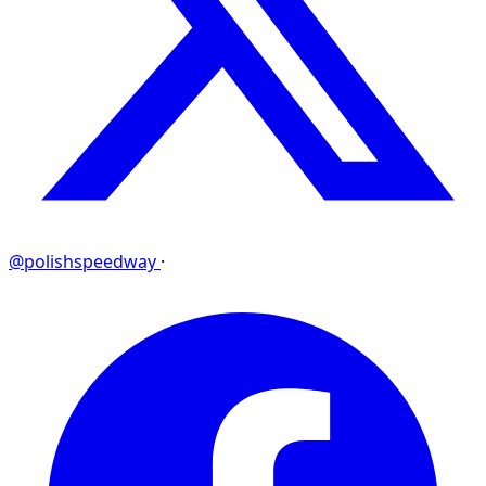
@polishspeedway
·