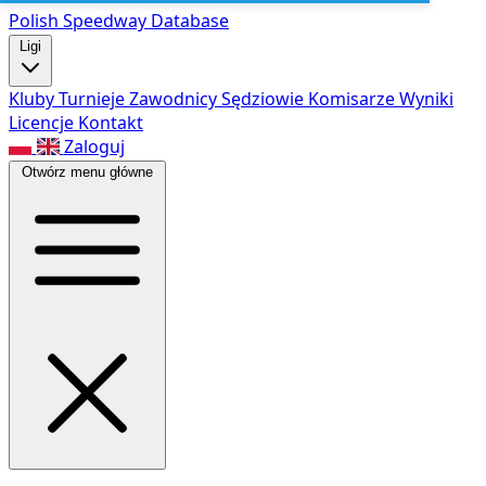
Polish Speed
way Database
Ligi
Kluby
Turnieje
Zawodnicy
Sędziowie
Komisarze
Wyniki
Licencje
Kontakt
Zaloguj
Otwórz menu główne