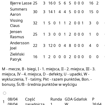
Bjerre Lasse
25
3
16
0
5
6
5
0
0
0
16
2
Summers
30
3
14
1
4
4
5
0
0
0
15
0
Aaron
Vissing
32
1
5
0
1
1
2
0
0
1
3
0
Claus
Jensen
25
1
3
0
0
1
2
0
0
0
1
0
Rasmus
Andersson
22
3
12
0
0
4
8
0
0
0
4
0
Joel
Zieliński
16
1
2
0
0
0
2
0
0
0
0
0
Patryk
M - mecze, B - biegi, I - 1. miejsca, II - 2. miejsca, III - 3.
miejsca, IV - 4. miejsca, D - defekty, U - upadki, W -
wykluczenia, T - taśmy, Pkt - razem punktów, Bon. -
bonusy, Śr./B - średnia punktów w wyścigu
08/04
Część
Runda
GDA
Gdańsk
P
1
08/04
zasadnicza
1
W
26:64