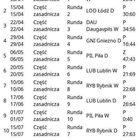
15/04
Część
Runda
P
2
LOD
Łódź
D
15/04
zasadnicza
2
30:60
22/04
Część
Runda
DAU
P
3
22/04
zasadnicza
3
Daugavpils
W
34:56
29/04
Część
Runda
P
4
GNI
Gniezno
D
29/04
zasadnicza
4
16:44
06/05
Część
Runda
Z
5
PIL
Piła
D
06/05
zasadnicza
5
47:43
20/05
Część
Runda
P
6
LUB
Lublin
W
20/05
zasadnicza
6
21:69
10/06
Część
Runda
P
7
RYB
Rybnik
W
10/06
zasadnicza
8
22:68
17/06
Część
Runda
P
8
LUB
Lublin
D
17/06
zasadnicza
9
26:64
01/07
Część
Runda
P
9
PIL
Piła
W
01/07
zasadnicza
10
0:40
15/07
Część
Runda
P
10
RYB
Rybnik
D
15/07
zasadnicza
7
27:63