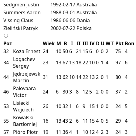
Sedgmen Justin
1992-02-17
Australia
Summers Aaron
1988-03-01
Australia
Vissing Claus
1986-06-06
Dania
Zieliński Patryk
2002-07-22
Polska
Poz
Wiek
M
B
I
II
III
IV
D
U
W
T
Pkt
Bon
32
Koza Ernest
24
10
50
6
21
15
6
0
0
2
75
4
Logachev
34
23
13
67
13
18
22
10
0
1
4
97
6
Sergey
Jędrzejewski
44
31
13
62
10
14
22
13
2
0
1
80
4
Marcin
Palovaara
46
24
6
30
3
8
12
5
2
0
0
37
2
Victor
Lisiecki
53
26
10
32
1
6
9
15
1
0
0
24
5
Wojciech
Kowalski
55
16
13
43
2
6
11
15
4
0
5
29
4
Bartłomiej
57
Pióro Piotr
19
11
36
4
1
10
12
4
2
3
24
3